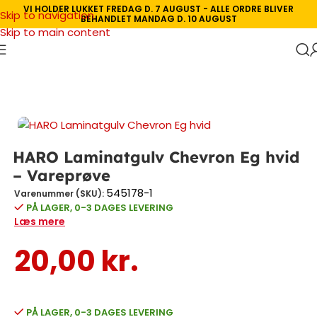
VI HOLDER LUKKET FREDAG D. 7 AUGUST - ALLE ORDRE BLIVER
Skip to navigation
BEHANDLET MANDAG D. 10 AUGUST
Skip to main content
Forside
/
Vareprøver
HARO Laminatgulv Chevron Eg hvid –
Vareprøve
545178-1
Varenummer (SKU):
PÅ LAGER, 0-3 DAGES LEVERING
Læs mere
20,00
kr.
PÅ LAGER, 0-3 DAGES LEVERING