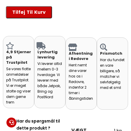
Tilføj Til Kurv
4,9 Stjerner
Lynhurtig
Afhentning i
Prismatch
på Trustpilot
levering
Rødovre
Har du fundet
Se vores flotte
Vi leverer altid
Hent nemt dine
en vare
anmeldelser på
mellem 0-3
varer hos os i
billigere, så
Trustpilot. Vi er
hverdage. Vi
Rødovre,
matcher vi
meget stolte og
leverer med
indenfor 2 timer
selvfølgelig
viser dem
både Jetpak,
i åbningstiden
med et smil
gerne frem
Bring og
PostNord
Har du spørgsmål til
dette produkt ?
VÆGT
1 kg
Klik her og få fat i vores