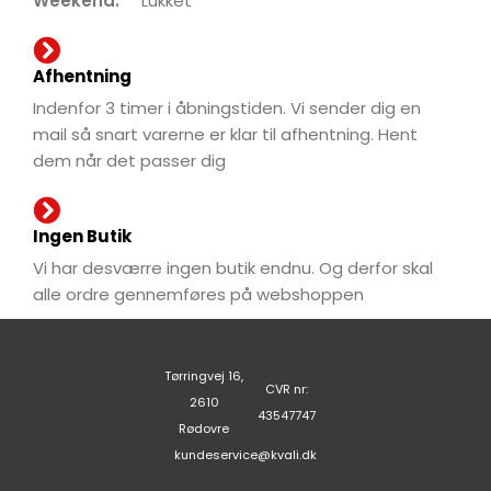
Afhentning
Indenfor 3 timer i åbningstiden. Vi sender dig en mail så
snart varerne er klar til afhentning. Hent dem når det passer
dig
Ingen Butik
Vi har desværre ingen butik endnu. Og derfor skal alle ordre
gennemføres på webshoppen
Tørringvej 16,
CVR nr:
2610 Rødovre
43547747
kundeservice@kvali.dk