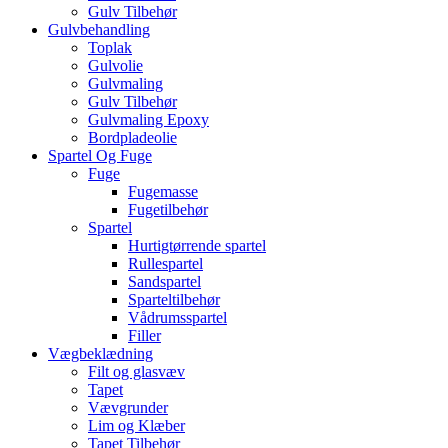
Gulv Tilbehør
Gulvbehandling
Toplak
Gulvolie
Gulvmaling
Gulv Tilbehør
Gulvmaling Epoxy
Bordpladeolie
Spartel Og Fuge
Fuge
Fugemasse
Fugetilbehør
Spartel
Hurtigtørrende spartel
Rullespartel
Sandspartel
Sparteltilbehør
Vådrumsspartel
Filler
Vægbeklædning
Filt og glasvæv
Tapet
Vævgrunder
Lim og Klæber
Tapet Tilbehør