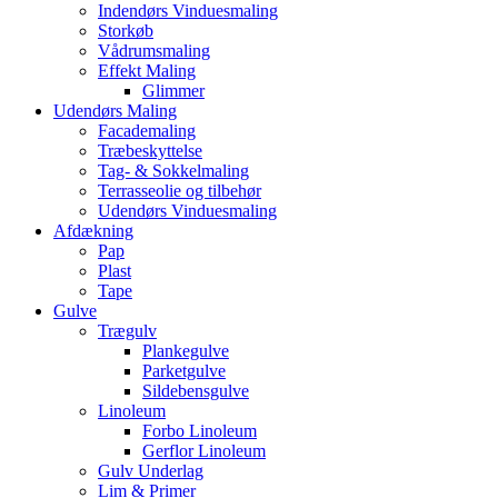
Indendørs Vinduesmaling
Storkøb
Vådrumsmaling
Effekt Maling
Glimmer
Udendørs Maling
Facademaling
Træbeskyttelse
Tag- & Sokkelmaling
Terrasseolie og tilbehør
Udendørs Vinduesmaling
Afdækning
Pap
Plast
Tape
Gulve
Trægulv
Plankegulve
Parketgulve
Sildebensgulve
Linoleum
Forbo Linoleum
Gerflor Linoleum
Gulv Underlag
Lim & Primer