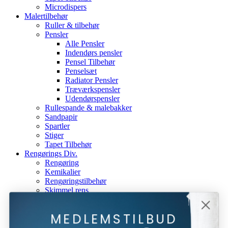
Microdispers
Malertilbehør
Ruller & tilbehør
Pensler
Alle Pensler
Indendørs pensler
Pensel Tilbehør
Penselsæt
Radiator Pensler
Træværkspensler
Udendørspensler
Rullespande & malebakker
Sandpapir
Spartler
Stiger
Tapet Tilbehør
Rengørings Div.
Rengøring
Kemikalier
Rengøringstilbehør
Skimmel rens
Gavekort
Mærker
MEDLEMSTILBUD
Beck & Jørgensen
Beckers