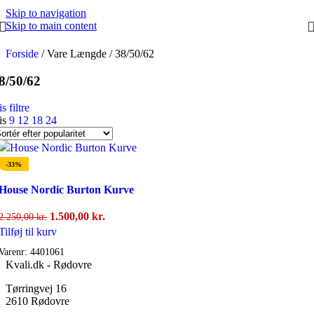
Skip to navigation
Skip to main content
Forside
/
Vare Længde
/
38/50/62
8/50/62
s filtre
is
9
12
18
24
-33%
House Nordic Burton Kurve
Den
Den
1.500,00
kr.
2.250,00
kr.
oprindelige
aktuelle
Tilføj til kurv
pris
pris
Varenr:
4401061
var:
er:
Kvali.dk - Rødovre
2.250,00 kr..
1.500,00 kr..
Tørringvej 16
2610 Rødovre