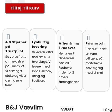
Tilføj Til Kurv
4,9 Stjerner
Lynhurtig
Afhentning
Prismatch
på
levering
i Rødovre
Har du fundet
Trustpilot
Vi leverer altid
Hent nemt
en vare
Se vores flotte
mellem 0-3
dine varer
billigere, så
anmeldelser
hverdage. Vi
hos os i
matcher vi
på Trustpilot.
leverer med
Rødovre,
selvfølgelig
Vi er meget
både Jetpak,
indenfor 2
med et smil
stolte og viser
Bring og
timer i
dem gerne
PostNord
åbningstiden
frem
B&J Vævlim
VÆGT
13 kg