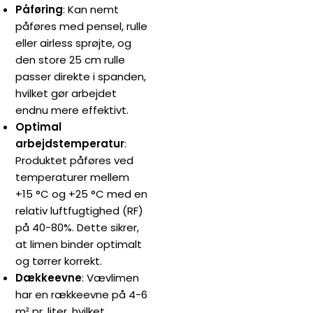
Påføring
: Kan nemt
påføres med pensel, rulle
eller airless sprøjte, og
den store 25 cm rulle
passer direkte i spanden,
hvilket gør arbejdet
endnu mere effektivt.
Optimal
arbejdstemperatur
:
Produktet påføres ved
temperaturer mellem
+15 °C og +25 °C med en
relativ luftfugtighed (RF)
på 40-80%. Dette sikrer,
at limen binder optimalt
og tørrer korrekt.
Dækkeevne
: Vævlimen
har en rækkeevne på 4-6
m² pr. liter, hvilket