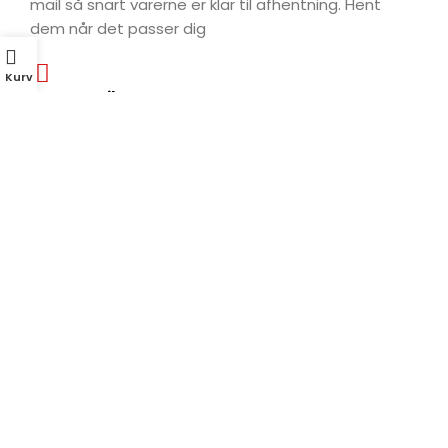
mail så snart varerne er klar til afhentning. Hent
dem når det passer dig
Kurv
Ingen Butik
Vi har desværre ingen butik endnu. Og derfor skal
alle ordre gennemføres på webshoppen
Tørringvej 16,
CVR nr:
2610
43547747
Rødovre
kundeservice@kvali.dk
© 2025 Kvali.dk ApS