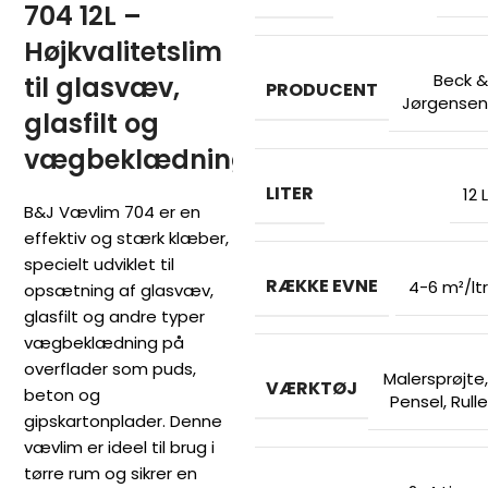
704 12L –
Højkvalitetslim
Beck &
til glasvæv,
PRODUCENT
Jørgensen
glasfilt og
vægbeklædning
LITER
12 L
B&J Vævlim 704 er en
effektiv og stærk klæber,
specielt udviklet til
RÆKKE EVNE
4-6 m²/ltr
opsætning af glasvæv,
glasfilt og andre typer
vægbeklædning på
overflader som puds,
Malersprøjte
,
VÆRKTØJ
beton og
Pensel
,
Rulle
gipskartonplader. Denne
vævlim er ideel til brug i
tørre rum og sikrer en