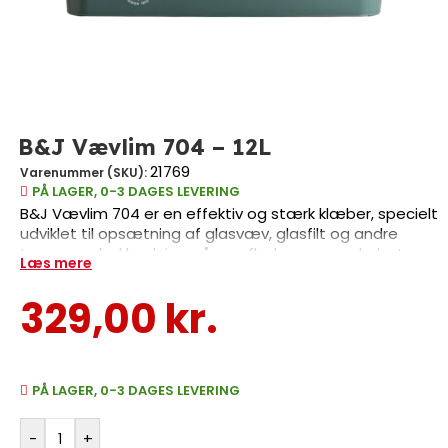
B&J Vævlim 704 – 12L
21769
Varenummer (SKU):
PÅ LAGER, 0-3 DAGES LEVERING
B&J Vævlim 704 er en effektiv og stærk klæber, specielt
udviklet til opsætning af glasvæv, glasfilt og andre
typer vægbeklædning på overflader som puds, beton
Læs mere
og gipskartonplader. Denne vævlim er ideel til brug i
tørre rum og sikrer en holdbar vedhæftning, der gør dit
329,00
kr.
malerarbejde både lettere og mere effektivt. Med en
spand på 12 liter kan du dække ca. én rulle tapet, væv
eller filt, hvilket gør den perfekt til både større og
mindre projekter.
PÅ LAGER, 0-3 DAGES LEVERING
-
+