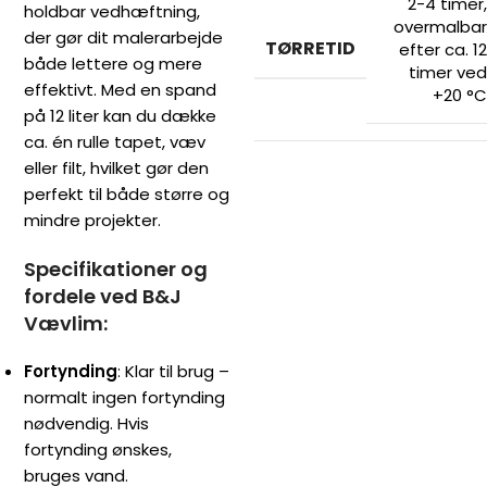
2-4 timer,
holdbar vedhæftning,
overmalbar
der gør dit malerarbejde
TØRRETID
efter ca. 12
både lettere og mere
timer ved
effektivt. Med en spand
+20 °C
på 12 liter kan du dække
ca. én rulle tapet, væv
eller filt, hvilket gør den
perfekt til både større og
mindre projekter.
Specifikationer og
fordele ved B&J
Vævlim:
Fortynding
: Klar til brug –
normalt ingen fortynding
nødvendig. Hvis
fortynding ønskes,
bruges vand.