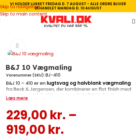
VI HOLDER LUKKET FREDAG D. 7 AUGUST - ALLE ORDRE BLIVER
Skip to navigation
BEHANDLET MANDAG D. 10 AUGUST
Skip to main content
Forside
/
Maling efter rum
/
Køkken Maling
Se video
B&J 10 Vægmaling
BJ-410
Varenummer (SKU):
B&J 10 – 410 er en
lugtsvag og halvblank vægmaling
fra Beck & Jørgensen, der kombinerer en flot finish med
en
super god dækkeevne og høj slidstyrke
. Denne
Læs mere
maling er særligt velegnet til vægge i områder med
daglig slitage, såsom børneværelser, entreer og stuer,
229,00
kr.
–
hvor en
overvaskbar og slidstærk overflade
er
nødvendig.
919,00
kr.