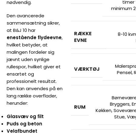
timer
nødvendig.
minimum 2
Den avancerede
sammensætning sikrer,
at B&J 10 har
RÆKKE
8-10 kvm
enestående flydeevne
,
EVNE
hvilket betyder, at
malingen fordeler sig
jævnt uden synlige
Malerspr
rullespor, hvilket giver et
VÆRKTØJ
Pensel
,
R
ensartet og
professionelt resultat.
Den kan anvendes på en
lang række overflader,
Børnevære
herunder:
Bryggers
,
E
RUM
Køkken
,
Sovevære
Glasvæv og filt
Stue
,
Væ
Puds og beton
Velafbundet