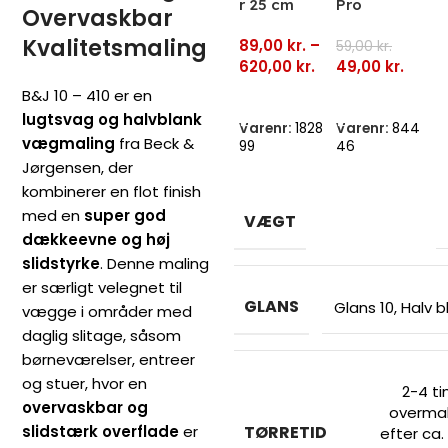
r 25 cm
Pro
V
Overvaskbar
væg og loft
Rulleskaft
S
Kvalitetsmaling
89,00
kr.
–
valse
– 25 cm.
59,00
kr.
x 
4
620,00
kr.
49,00
kr.
3
B&J 10 – 410 er en
Vælg Muligheder
Tilføj Til Kurv
lugtsvag og halvblank
Varenr:
1828
Varenr:
844
V
vægmaling
fra Beck &
99
46
41
Jørgensen, der
kombinerer en flot finish
med en
super god
VÆGT
dækkeevne og høj
slidstyrke
. Denne maling
er særligt velegnet til
GLANS
Glans 10, Halv b
vægge i områder med
daglig slitage, såsom
børneværelser, entreer
og stuer, hvor en
2-4 ti
overvaskbar og
overma
slidstærk overflade
er
TØRRETID
efter ca.