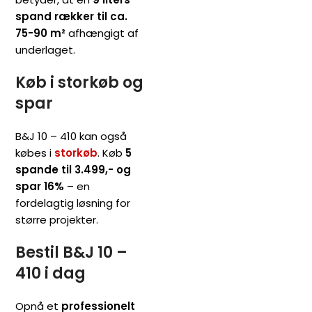
spand rækker til ca.
75-90 m²
afhængigt af
underlaget.
Køb i storkøb og
spar
B&J 10 – 410 kan også
købes i
storkøb
. Køb
5
spande til 3.499,- og
spar 16%
– en
fordelagtig løsning for
større projekter.
Bestil B&J 10 –
410 i dag
Opnå et
professionelt