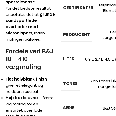
spartelmasse
Miljømæ
CERTIFIKATER
For det bedste resultat
“Bloms
anbefales det at
grunde
sandspartlede
overflader med
Be
Microdispers
, inden
PRODUCENT
Jørge
malingen påføres.
Fordele ved B&J
10 – 410
LITER
0,9 L
,
2,7 L
,
4,5 L
,
vægmaling
Flot halvblank finish
–
Kan tones i ri
TONES
giver et elegant og
mange fa
holdbart resultat
Høj dækkeevne
– færre
lag maling for en
SERIE
B&J Se
ensartet overflade