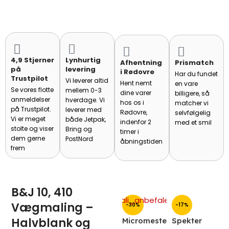
4,9 Stjerner
Lynhurtig
Afhentning
Prismatch
på
levering
i Rødovre
Har du fundet
Trustpilot
Vi leverer altid
Hent nemt
en vare
Se vores flotte
mellem 0-3
dine varer
billigere, så
anmeldelser
hverdage. Vi
hos os i
matcher vi
på Trustpilot.
leverer med
Rødovre,
selvfølgelig
Vi er meget
både Jetpak,
indenfor 2
med et smil
stolte og viser
Bring og
timer i
dem gerne
PostNord
åbningstiden
frem
B&J 10, 410
Vægmaling –
-30%
-17%
-
Halvblank og
Micromeste
Spekter
B