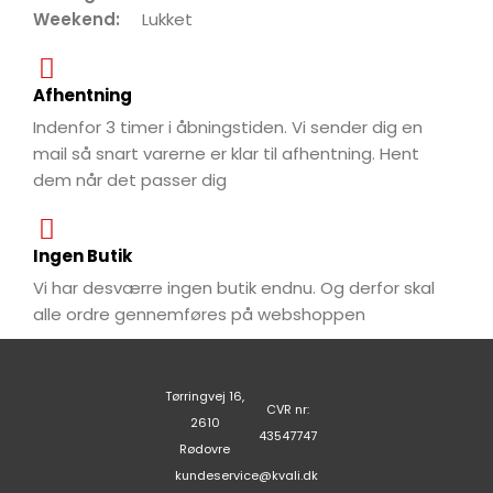
Weekend:
Lukket
Afhentning
Indenfor 3 timer i åbningstiden. Vi sender dig en
mail så snart varerne er klar til afhentning. Hent
dem når det passer dig
Ingen Butik
Vi har desværre ingen butik endnu. Og derfor skal
alle ordre gennemføres på webshoppen
Tørringvej 16,
CVR nr:
2610
43547747
Rødovre
kundeservice@kvali.dk