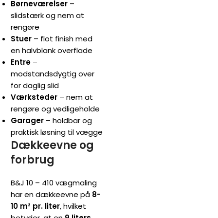
Børneværelser
–
slidstærk og nem at
rengøre
Stuer
– flot finish med
en halvblank overflade
Entre
–
modstandsdygtig over
for daglig slid
Værksteder
– nem at
rengøre og vedligeholde
Garager
– holdbar og
praktisk løsning til vægge
Dækkeevne og
forbrug
B&J 10 – 410 vægmaling
har en dækkeevne på
8-
10 m² pr. liter
, hvilket
betyder, at en
9 liters