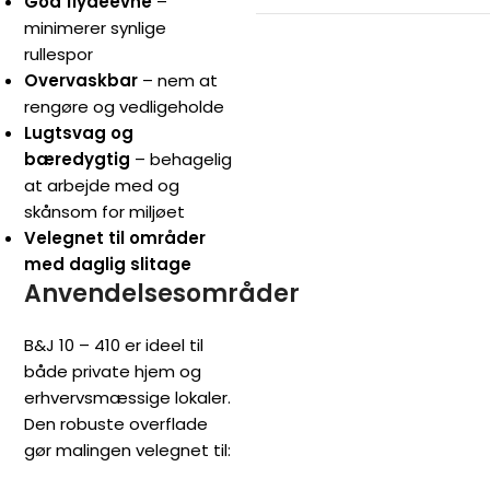
God flydeevne
–
minimerer synlige
rullespor
Overvaskbar
– nem at
rengøre og vedligeholde
Lugtsvag og
bæredygtig
– behagelig
at arbejde med og
skånsom for miljøet
Velegnet til områder
med daglig slitage
Anvendelsesområder
B&J 10 – 410 er ideel til
både private hjem og
erhvervsmæssige lokaler.
Den robuste overflade
gør malingen velegnet til: