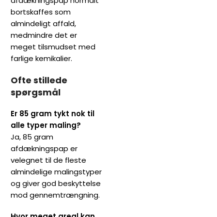
afdækningspap normalt
bortskaffes som
almindeligt affald,
medmindre det er
meget tilsmudset med
farlige kemikalier.
Ofte stillede
spørgsmål
Er 85 gram tykt nok til
alle typer maling?
Ja, 85 gram
afdækningspap er
velegnet til de fleste
almindelige malingstyper
og giver god beskyttelse
mod gennemtrængning.
Hvor meget areal kan