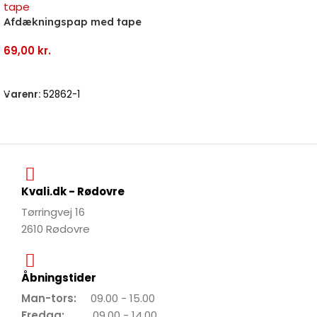
Afdækningspap med tape
69,00
kr.
Tilføj Til Kurv
Varenr:
52862-1
Kvali.dk - Rødovre
Tørringvej 16
2610 Rødovre
Åbningstider
Man-tors:
09.00 - 15.00
Fredag:
09.00 - 14.00