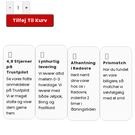
-
+
Tilføj Til Kurv
4,9 Stjerner
Lynhurtig
Afhentning
Prismatch
på
levering
i Rødovre
Har du fundet
Trustpilot
Vi leverer altid
Hent nemt
en vare
Se vores flotte
mellem 0-3
dine varer
billigere, så
anmeldelser
hverdage. Vi
hos os i
matcher vi
på Trustpilot.
leverer med
Rødovre,
selvfølgelig
Vi er meget
både Jetpak,
indenfor 2
med et smil
stolte og viser
Bring og
timer i
dem gerne
PostNord
åbningstiden
frem