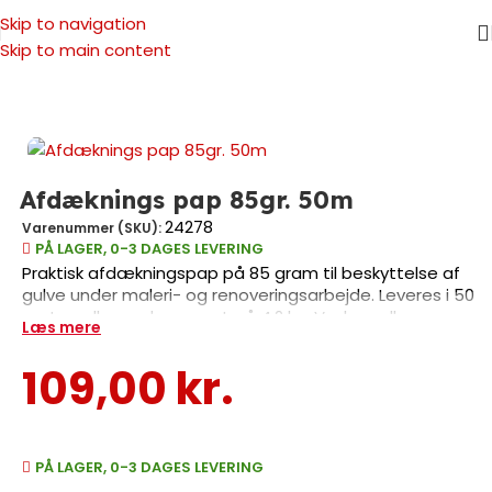
Skip to navigation
Skip to main content
Forside
/
Malertilbehør
/
Afdækning
/
Pap
Afdæknings pap 85gr. 50m
24278
Varenummer (SKU):
PÅ LAGER, 0-3 DAGES LEVERING
Praktisk afdækningspap på 85 gram til beskyttelse af
gulve under maleri- og renoveringsarbejde. Leveres i 50
meter rulle med en vægt på 4,2 kg. Vælg mellem
Læs mere
enkeltrulle eller 5-stk pakning til større projekter. Robust
kvalitet der sikrer pålidelig beskyttelse af dine gulve og
109,00
kr.
overflader.
PÅ LAGER, 0-3 DAGES LEVERING