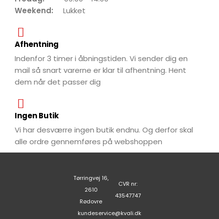
Weekend:
Lukket
Afhentning
Indenfor 3 timer i åbningstiden. Vi sender dig en
mail så snart varerne er klar til afhentning. Hent
dem når det passer dig
Ingen Butik
Vi har desværre ingen butik endnu. Og derfor skal
alle ordre gennemføres på webshoppen
Tørringvej 16,
CVR nr:
2610
43547747
Rødovre
kundeservice@kvali.dk