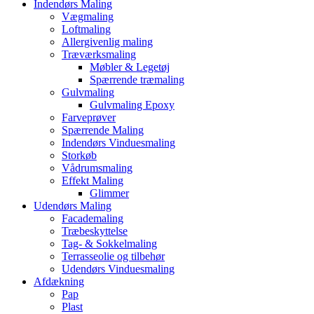
Indendørs Maling
Vægmaling
Loftmaling
Allergivenlig maling
Træværksmaling
Møbler & Legetøj
Spærrende træmaling
Gulvmaling
Gulvmaling Epoxy
Farveprøver
Spærrende Maling
Indendørs Vinduesmaling
Storkøb
Vådrumsmaling
Effekt Maling
Glimmer
Udendørs Maling
Facademaling
Træbeskyttelse
Tag- & Sokkelmaling
Terrasseolie og tilbehør
Udendørs Vinduesmaling
Afdækning
Pap
Plast