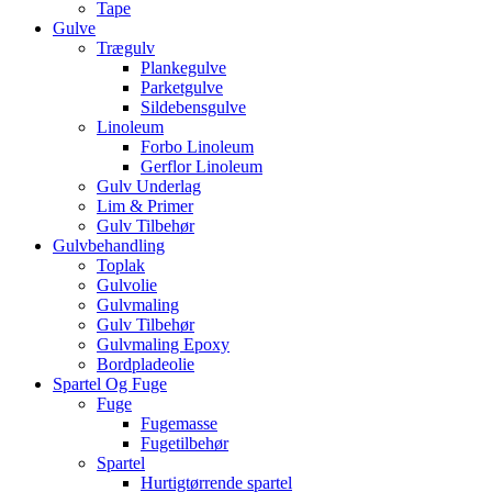
Tape
Gulve
Trægulv
Plankegulve
Parketgulve
Sildebensgulve
Linoleum
Forbo Linoleum
Gerflor Linoleum
Gulv Underlag
Lim & Primer
Gulv Tilbehør
Gulvbehandling
Toplak
Gulvolie
Gulvmaling
Gulv Tilbehør
Gulvmaling Epoxy
Bordpladeolie
Spartel Og Fuge
Fuge
Fugemasse
Fugetilbehør
Spartel
Hurtigtørrende spartel