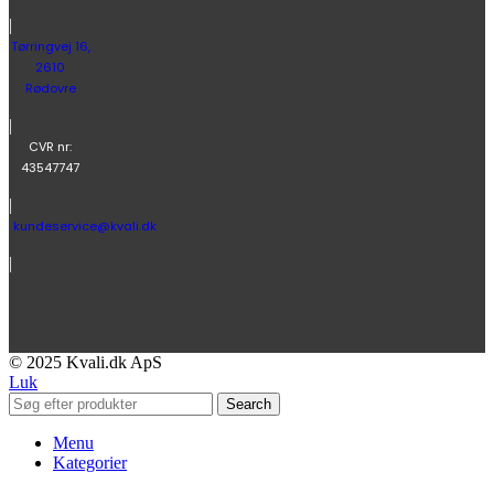
|
Tørringvej 16,
2610
Rødovre
|
CVR nr:
43547747
|
kundeservice@kvali.dk
|
© 2025 Kvali.dk ApS
Luk
Search
Menu
Kategorier