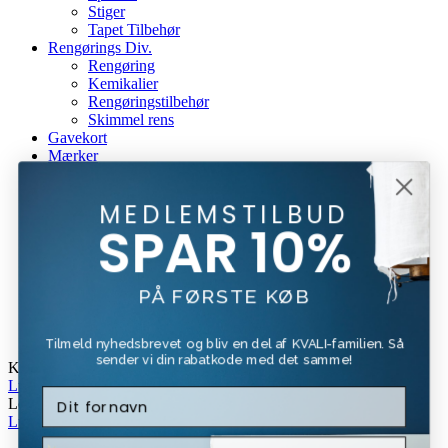
Stiger
Tapet Tilbehør
Rengørings Div.
Rengøring
Kemikalier
Rengøringstilbehør
Skimmel rens
Gavekort
Mærker
Beck & Jørgensen
Beckers
MEDLEMSTILBUD
Bona
SPAR 10%
Forside
Kundeservice
Om Os
PÅ FØRSTE KØB
Fragt Og Retur
Tilbud
Login / Register
Tilmeld nyhedsbrevet og bliv en del af KVALI-familien. Så
sender vi din rabatkode med det samme!
Kurv
Luk
Log Ind
Luk