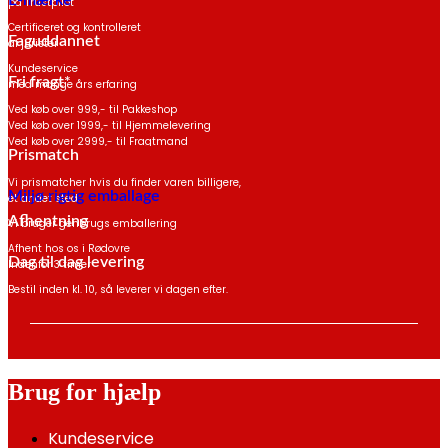
E-mærke
på Trustpilot
Certificeret og kontrolleret
Faguddannet
af jurister
Kundeservice
Fri fragt*
med mange års erfaring
Ved køb over 999,- til Pakkeshop
Ved køb over 1999,- til Hjemmelevering
Ved køb over 2999,- til Fragtmand
Prismatch
*Gælder ikke havemøbler
Vi prismatcher hvis du finder varen billigere,
Miljø rigtig emballage
et andet sted
Afhentning
Vi bruger genbrugs emballering
Afhent hos os i Rødovre
Dag til dag levering
Indenfor 3 timer
Bestil inden kl. 10, så leverer vi dagen efter.
Brug for hjælp
Kundeservice