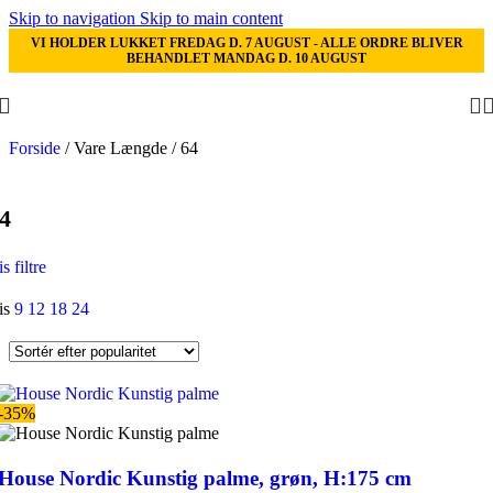
Skip to navigation
Skip to main content
VI HOLDER LUKKET FREDAG D. 7 AUGUST - ALLE ORDRE BLIVER
BEHANDLET MANDAG D. 10 AUGUST
Forside
/
Vare Længde
/
64
4
s filtre
is
9
12
18
24
-35%
House Nordic Kunstig palme, grøn, H:175 cm