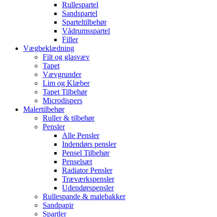
Rullespartel
Sandspartel
Sparteltilbehør
Vådrumsspartel
Filler
Vægbeklædning
Filt og glasvæv
Tapet
Vævgrunder
Lim og Klæber
Tapet Tilbehør
Microdispers
Malertilbehør
Ruller & tilbehør
Pensler
Alle Pensler
Indendørs pensler
Pensel Tilbehør
Penselsæt
Radiator Pensler
Træværkspensler
Udendørspensler
Rullespande & malebakker
Sandpapir
Spartler