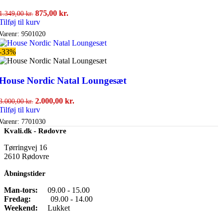
Den
Den
875,00
kr.
1.349,00
kr.
oprindelige
aktuelle
Tilføj til kurv
pris
pris
Varenr:
9501020
var:
er:
1.349,00 kr..
875,00 kr..
-33%
House Nordic Natal Loungesæt
Den
Den
2.000,00
kr.
3.000,00
kr.
oprindelige
aktuelle
Tilføj til kurv
pris
pris
Varenr:
7701030
var:
er:
Kvali.dk - Rødovre
3.000,00 kr..
2.000,00 kr..
Tørringvej 16
2610 Rødovre
Åbningstider
Man-tors:
09.00 - 15.00
Fredag:
09.00 - 14.00
Weekend:
Lukket