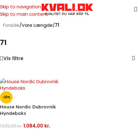
Skip to navigation
Skip to main content
Forside
/
Vare Længde
/
71
71
Vis filtre
-33%
House Nordic Dubrovnik
Hyndeboks
1.084,00
kr.
1.625,00
kr.
Tilføj Til Kurv