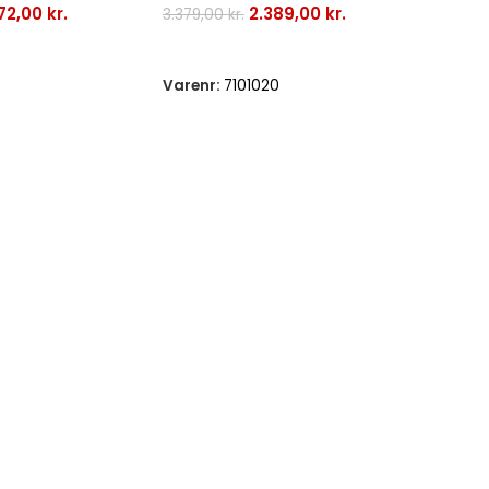
72,00
kr.
2.389,00
kr.
3.379,00
kr.
Tilføj Til Kurv
Varenr:
7101020