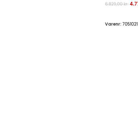
4.7
6.829,00
kr.
Tilføj Til Kurv
Varenr:
7051021