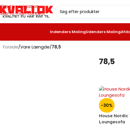
Skip to navigation
Skip to main content
Indendørs Maling
Udendørs Maling
Afd
Forside
/
Vare Længde
/
78,5
78,5
-30%
House Nordic 
Loungesofa