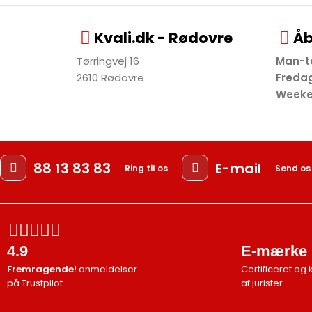
Kvali.dk - Rødovre
Åb
Tørringvej 16
Man-
2610 Rødovre
Fre
Week
88 13 83 83
E-mail
Ring til os
Send os
4.9
E-mærke
Fremragende!
anmeldelser
Certificeret og 
på Trustpilot
af jurister