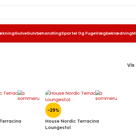
ækning
Gulve
Gulvbehandling
Spartel Og Fuge
Vægbeklædning
M
Vis
-29%
Terracina
House Nordic Terracina
Loungestol