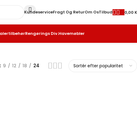
Kundeservice
Fragt Og Retur
Om Os
Tilbud
0,00
K
alertilbehør
Rengørings Div.
Havemøbler
9
12
18
24