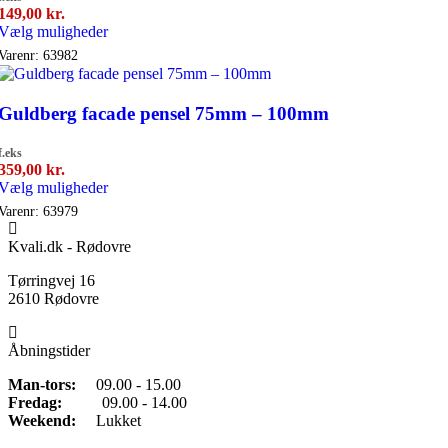
149,00
kr.
Dette
Vælg muligheder
vare
Varenr:
63982
har
flere
varianter.
Guldberg facade pensel 75mm – 100mm
Mulighederne
kan
f.eks
vælges
359,00
kr.
på
Dette
Vælg muligheder
varesiden
vare
Varenr:
63979
har
flere
Kvali.dk - Rødovre
varianter.
Mulighederne
Tørringvej 16
kan
2610 Rødovre
vælges
på
varesiden
Åbningstider
Man-tors:
09.00 - 15.00
Fredag:
09.00 - 14.00
Weekend:
Lukket