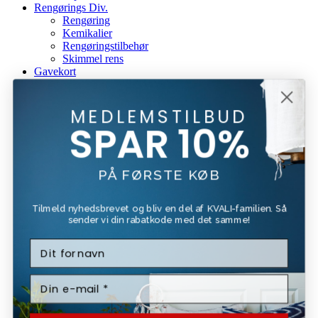
Rengørings Div.
Rengøring
Kemikalier
Rengøringstilbehør
Skimmel rens
Gavekort
Mærker
Beck & Jørgensen
Beckers
MEDLEMSTILBUD
Bona
SPAR 10%
Forside
Kundeservice
Om Os
PÅ FØRSTE KØB
Fragt Og Retur
Tilbud
Tilmeld nyhedsbrevet og bliv en del af KVALI-familien. Så
Login / Register
sender vi din rabatkode med det samme!
Kurv
Luk
Log Ind
Luk