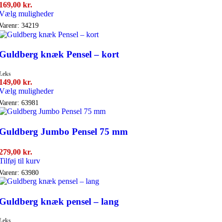
169,00
kr.
Dette
Vælg muligheder
vare
Varenr:
34219
har
flere
varianter.
Guldberg knæk Pensel – kort
Mulighederne
kan
f.eks
vælges
149,00
kr.
på
Dette
Vælg muligheder
varesiden
vare
Varenr:
63981
har
flere
varianter.
Guldberg Jumbo Pensel 75 mm
Mulighederne
kan
279,00
kr.
vælges
Tilføj til kurv
på
varesiden
Varenr:
63980
Guldberg knæk pensel – lang
f.eks