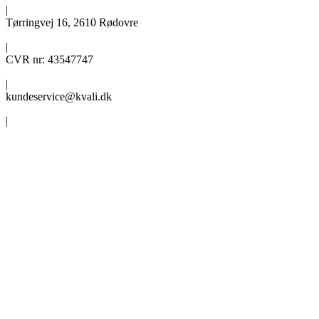
|
Tørringvej 16, 2610 Rødovre
|
CVR nr: 43547747
|
kundeservice@kvali.dk
|