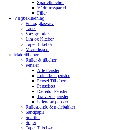
Sparteltilbehør
Vådrumsspartel
Filler
Vægbeklædning
Filt og glasvæv
Tapet
Vævgrunder
Lim og Klæber
Tapet Tilbehør
Microdispers
Malertilbehør
Ruller & tilbehør
Pensler
Alle Pensler
Indendørs pensler
Pensel Tilbehør
Penselsæt
Radiator Pensler
Træværkspensler
Udendørspensler
Rullespande & malebakker
Sandpapir
Spartler
Stiger
Tapet Tilbehør