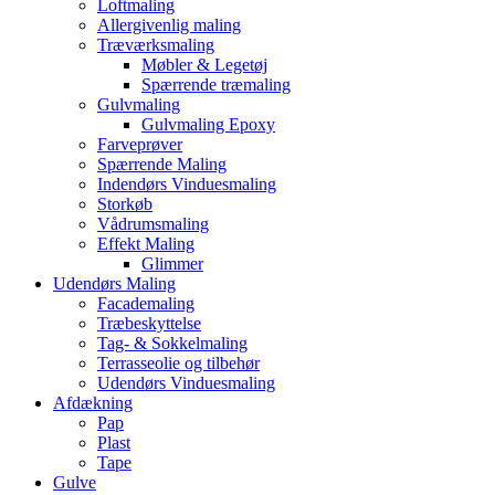
Loftmaling
Allergivenlig maling
Træværksmaling
Møbler & Legetøj
Spærrende træmaling
Gulvmaling
Gulvmaling Epoxy
Farveprøver
Spærrende Maling
Indendørs Vinduesmaling
Storkøb
Vådrumsmaling
Effekt Maling
Glimmer
Udendørs Maling
Facademaling
Træbeskyttelse
Tag- & Sokkelmaling
Terrasseolie og tilbehør
Udendørs Vinduesmaling
Afdækning
Pap
Plast
Tape
Gulve