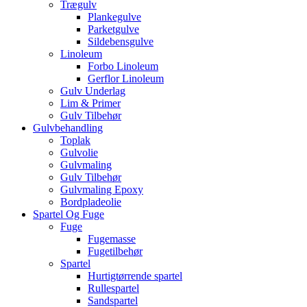
Trægulv
Plankegulve
Parketgulve
Sildebensgulve
Linoleum
Forbo Linoleum
Gerflor Linoleum
Gulv Underlag
Lim & Primer
Gulv Tilbehør
Gulvbehandling
Toplak
Gulvolie
Gulvmaling
Gulv Tilbehør
Gulvmaling Epoxy
Bordpladeolie
Spartel Og Fuge
Fuge
Fugemasse
Fugetilbehør
Spartel
Hurtigtørrende spartel
Rullespartel
Sandspartel