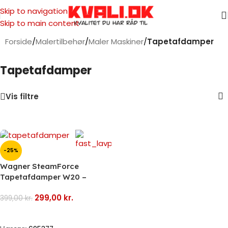
Skip to navigation
Skip to main content
Forside
/
Malertilbehør
/
Maler Maskiner
/
Tapetafdamper
Tapetafdamper
Vis filtre
-25%
Wagner SteamForce
Tapetafdamper W20 –
UDSTILLINGSMODEL
299,00
kr.
399,00
kr.
Læs Mere