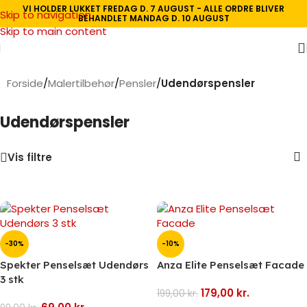
VI HOLDER LUKKET FREDAG D. 7 AUGUST - ALLE ORDRE BLIVER
Skip to navigation
BEHANDLET MANDAG D. 10 AUGUST
Skip to main content
Forside
/
Malertilbehør
/
Pensler
/
Udendørspensler
Udendørspensler
Vis filtre
-30%
-10%
Spekter Penselsæt Udendørs
Anza Elite Penselsæt Facade
3 stk
179,00
kr.
199,00
kr.