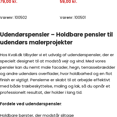
79,00
kr.
59,00
kr.
Tilføj Til Kurv
Tilføj Til Kurv
Varenr:
100502
Varenr:
100501
Udendørspensler – Holdbare pensler til
udendørs malerprojekter
Hos Kvali.dk tilbyder vi et udvalg af udendørspensler, der er
specielt designet til at modstå vejr og vind. Med vores
pensler kan du nemt male facader, hegn, terrassebrædder
og andre udendørs overflader, hvor holdbarhed og en flot
finish er vigtigt. Penslerne er skabt til at arbejde effektivt
med både træbeskyttelse, maling og lak, så du opnår et
professionelt resultat, der holder i lang tid.
Fordele ved udendørspensler
:
Holdbare børster, der modstår slitage