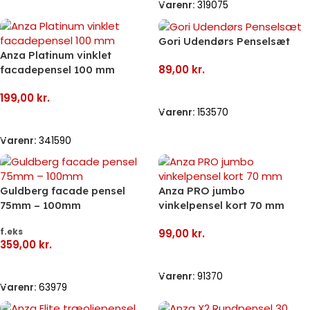
Varenr:
319075
Gori Udendørs Penselsæt
Anza Platinum vinklet
89,00
kr.
facadepensel 100 mm
Tilføj Til Kurv
199,00
kr.
Varenr:
153570
Tilføj Til Kurv
Varenr:
341590
Guldberg facade pensel
Anza PRO jumbo
75mm – 100mm
vinkelpensel kort 70 mm
f.eks
99,00
kr.
359,00
kr.
Tilføj Til Kurv
Vælg Muligheder
Varenr:
91370
Varenr:
63979