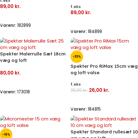
f.eks
89,00
kr.
f.eks
89,00
kr.
Vælg Muligheder
Vælg Muligheder
Varenr:
182899
Varenr:
184899
Spekter Malerrulle Sæt 18cm
-33%
væg og loft
Spekter Pro RiMax 15cm væg
80,00
kr.
og loft valse
Tilføj Til Kurv
f.eks
26,00
kr.
39,00
kr.
Varenr:
173018
Vælg Muligheder
Varenr:
184815
Spekter Standard rullesæt 10
-16%