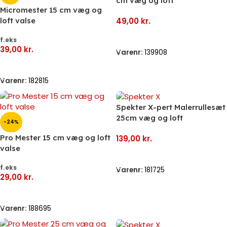
cm væg og loft
Micromester 15 cm væg og
loft valse
49,00
kr.
Tilføj Til Kurv
f.eks
39,00
kr.
Varenr:
139908
Vælg Muligheder
Varenr:
182815
Spekter X-pert Malerrullesæt
25cm væg og loft
-24%
Pro Mester 15 cm væg og loft
139,00
kr.
valse
Læs Mere
f.eks
Varenr:
181725
29,00
kr.
Vælg Muligheder
Varenr:
188695