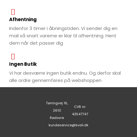
Afhentning
Indenfor 3 timer i åbningstiden. Vi sender dig en
mail så snart varerne er klar til afhentning. Hent
dem når det passer dig
Ingen Butik
Vi har desværre ingen butik endnu. Og derfor skal
alle ordre gennemføres på webshoppen
Tørringvej 16,
CVR nr:
2610
43547747
Rødovre
kundeservice@kvali.dk