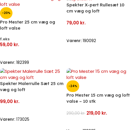
Spekter X-pert Rullesæt 10
cm væg og loft
-20%
Pro Mester 25 cm væg og
79,00
kr.
loft valse
Tilføj Til Kurv
f.eks
Varenr:
190092
59,00
kr.
Vælg Muligheder
Varenr:
182399
Spekter Malerrulle Sæt 25 cm
-24%
væg og loft
Pro Mester 15 cm væg og loft
99,00
kr.
valse – 10 stk
Tilføj Til Kurv
219,00
kr.
290,00
kr.
Varenr:
173025
Tilføj Til Kurv