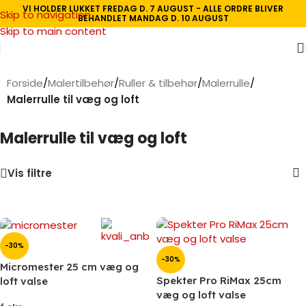
VI HOLDER LUKKET FREDAG D. 7 AUGUST - ALLE ORDRE BLIVER
Skip to navigation
BEHANDLET MANDAG D. 10 AUGUST
Skip to main content
Forside
/
Malertilbehør
/
Ruller & tilbehør
/
Malerrulle
/
Malerrulle til væg og loft
Malerrulle til væg og loft
Vis filtre
-30%
-30%
Micromester 25 cm væg og
Spekter Pro RiMax 25cm
loft valse
væg og loft valse