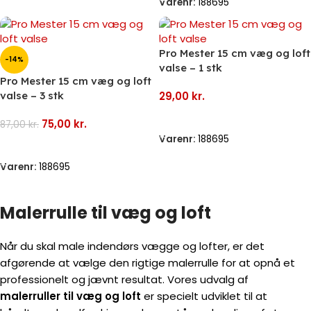
Varenr:
188695
Pro Mester 15 cm væg og loft
-14%
valse – 1 stk
Pro Mester 15 cm væg og loft
valse – 3 stk
29,00
kr.
Tilføj Til Kurv
75,00
kr.
87,00
kr.
Varenr:
188695
Tilføj Til Kurv
Varenr:
188695
Malerrulle til væg og loft
Når du skal male indendørs vægge og lofter, er det
afgørende at vælge den rigtige malerrulle for at opnå et
professionelt og jævnt resultat. Vores udvalg af
malerruller til væg og loft
er specielt udviklet til at