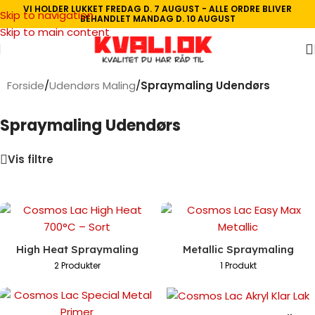
VI HOLDER LUKKET FREDAG D. 7 AUGUST - ALLE ORDRE BLIVER
Skip to navigation
BEHANDLET MANDAG D. 10 AUGUST
Skip to main content
Forside
/
Udendørs Maling
/
Spraymaling Udendørs
Spraymaling Udendørs
Vis filtre
High Heat Spraymaling
Metallic Spraymaling
2 Produkter
1 Produkt