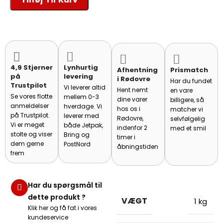
4,9 Stjerner
Lynhurtig
Afhentning
Prismatch
på
levering
i Rødovre
Har du fundet
Trustpilot
Vi leverer altid
Hent nemt
en vare
Se vores flotte
mellem 0-3
dine varer
billigere, så
anmeldelser
hverdage. Vi
hos os i
matcher vi
på Trustpilot.
leverer med
Rødovre,
selvfølgelig
Vi er meget
både Jetpak,
indenfor 2
med et smil
stolte og viser
Bring og
timer i
dem gerne
PostNord
åbningstiden
frem
Har du spørgsmål til
dette produkt ?
VÆGT
1 kg
Klik her og få fat i vores
kundeservice