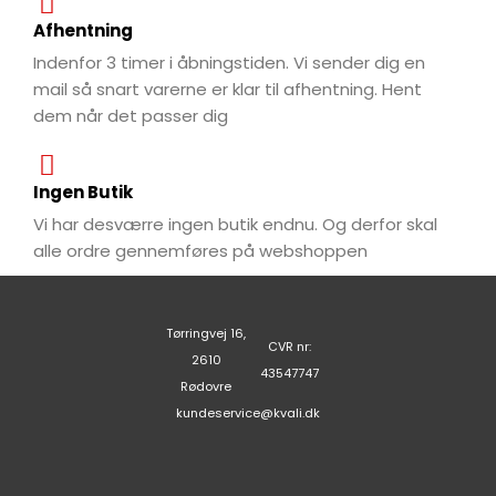
Afhentning
Indenfor 3 timer i åbningstiden. Vi sender dig en
mail så snart varerne er klar til afhentning. Hent
dem når det passer dig
Ingen Butik
Vi har desværre ingen butik endnu. Og derfor skal
alle ordre gennemføres på webshoppen
Tørringvej 16,
CVR nr:
2610
43547747
Rødovre
kundeservice@kvali.dk