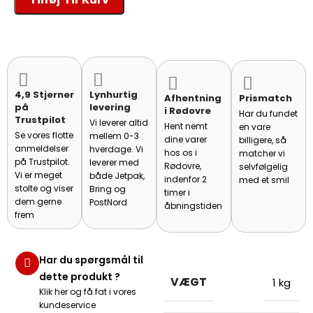
4,9 Stjerner
Lynhurtig
Afhentning
Prismatch
på
levering
i Rødovre
Har du fundet
Trustpilot
Vi leverer altid
Hent nemt
en vare
Se vores flotte
mellem 0-3
dine varer
billigere, så
anmeldelser
hverdage. Vi
hos os i
matcher vi
på Trustpilot.
leverer med
Rødovre,
selvfølgelig
Vi er meget
både Jetpak,
indenfor 2
med et smil
stolte og viser
Bring og
timer i
dem gerne
PostNord
åbningstiden
frem
Har du spørgsmål til
dette produkt ?
VÆGT
1 kg
Klik her og få fat i vores
kundeservice