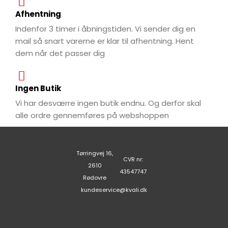
Afhentning
Indenfor 3 timer i åbningstiden. Vi sender dig en
mail så snart varerne er klar til afhentning. Hent
dem når det passer dig
Ingen Butik
Vi har desværre ingen butik endnu. Og derfor skal
alle ordre gennemføres på webshoppen
Tørringvej 16,
CVR nr:
2610
43547747
Rødovre
kundeservice@kvali.dk