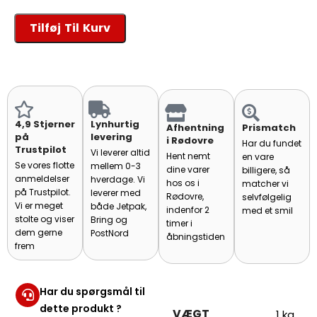
Tilføj Til Kurv
4,9 Stjerner
Lynhurtig
Afhentning
Prismatch
på
levering
i Rødovre
Har du fundet
Trustpilot
Vi leverer altid
Hent nemt
en vare
Se vores flotte
mellem 0-3
dine varer
billigere, så
anmeldelser
hverdage. Vi
hos os i
matcher vi
på Trustpilot.
leverer med
Rødovre,
selvfølgelig
Vi er meget
både Jetpak,
indenfor 2
med et smil
stolte og viser
Bring og
timer i
dem gerne
PostNord
åbningstiden
frem
Har du spørgsmål til
dette produkt ?
VÆGT
1 kg