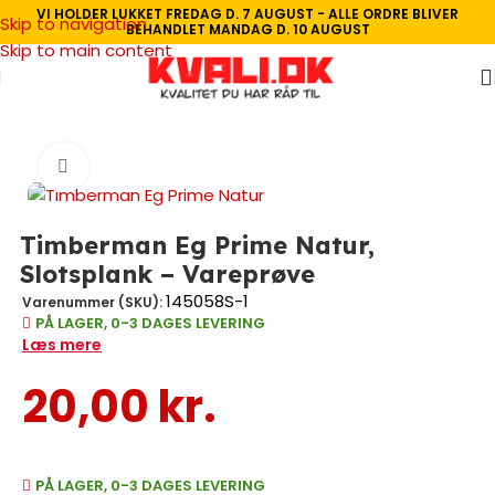
VI HOLDER LUKKET FREDAG D. 7 AUGUST - ALLE ORDRE BLIVER
Skip to navigation
BEHANDLET MANDAG D. 10 AUGUST
Skip to main content
Forside
/
Vareprøver
Se video
Timberman Eg Prime Natur,
Slotsplank – Vareprøve
145058S-1
Varenummer (SKU):
PÅ LAGER, 0-3 DAGES LEVERING
Læs mere
20,00
kr.
PÅ LAGER, 0-3 DAGES LEVERING