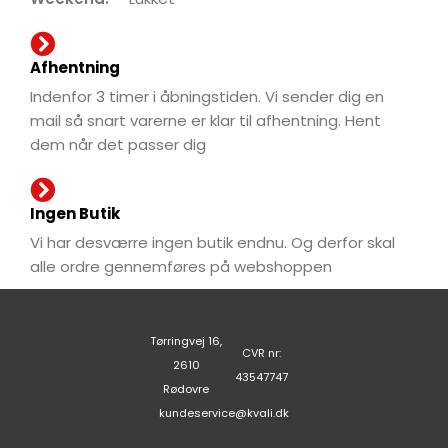
Afhentning
Indenfor 3 timer i åbningstiden. Vi sender dig en
mail så snart varerne er klar til afhentning. Hent
dem når det passer dig
Ingen Butik
Vi har desværre ingen butik endnu. Og derfor skal
alle ordre gennemføres på webshoppen
Tørringvej 16,
CVR nr:
2610
43547747
Rødovre
kundeservice@kvali.dk