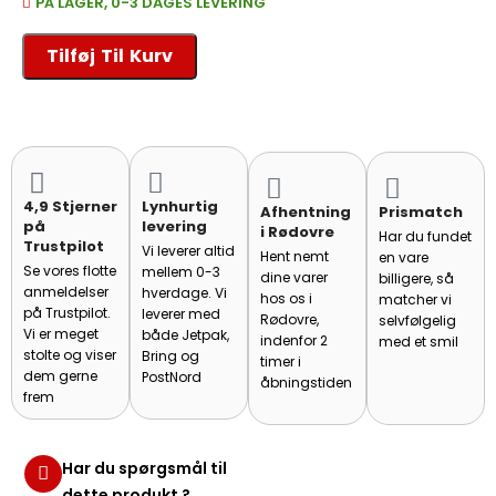
PÅ LAGER, 0-3 DAGES LEVERING
Tilføj Til Kurv
4,9 Stjerner
Lynhurtig
Afhentning
Prismatch
på
levering
i Rødovre
Har du fundet
Trustpilot
Vi leverer altid
Hent nemt
en vare
Se vores flotte
mellem 0-3
dine varer
billigere, så
anmeldelser
hverdage. Vi
hos os i
matcher vi
på Trustpilot.
leverer med
Rødovre,
selvfølgelig
Vi er meget
både Jetpak,
indenfor 2
med et smil
stolte og viser
Bring og
timer i
dem gerne
PostNord
åbningstiden
frem
Har du spørgsmål til
dette produkt ?