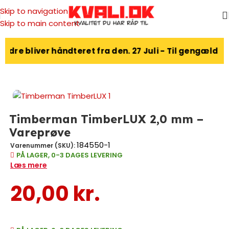
Skip to navigation
Skip to main content
Forside
/
Vareprøver
ordre bliver håndteret fra den. 27 Juli - Til gengæld
Timberman TimberLUX 2,0 mm –
Vareprøve
184550-1
Varenummer (SKU):
PÅ LAGER, 0-3 DAGES LEVERING
Læs mere
20,00
kr.