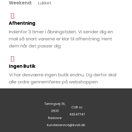
Weekend:
Lukket
Afhentning
Indenfor 3 timer i åbningstiden. Vi sender dig en
mail så snart varerne er klar til afhentning. Hent
dem når det passer dig
Ingen Butik
Vi har desværre ingen butik endnu. Og derfor skal
alle ordre gennemføres på webshoppen
Tørringvej 16,
CVR nr:
2610
43547747
Rødovre
kundeservice@kvali.dk