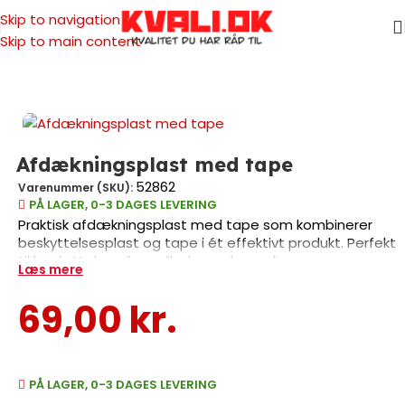
Skip to navigation
Skip to main content
Forside
/
Malertilbehør
/
Afdækning
/
Tape
Afdækningsplast med tape
52862
Varenummer (SKU):
PÅ LAGER, 0-3 DAGES LEVERING
Praktisk afdækningsplast med tape som kombinerer
beskyttelsesplast og tape i ét effektivt produkt. Perfekt
til beskyttelse af overflader under maling og
Læs mere
renoveringsprojekter. Med en vægt på kun 0,3 kg er den
let at håndtere og transportere. Ideelt til både private
69,00
kr.
gør-det-selv projekter og professionelle
håndværkeropgaver, hvor hurtig og sikker afdækning er
vigtig.
PÅ LAGER, 0-3 DAGES LEVERING