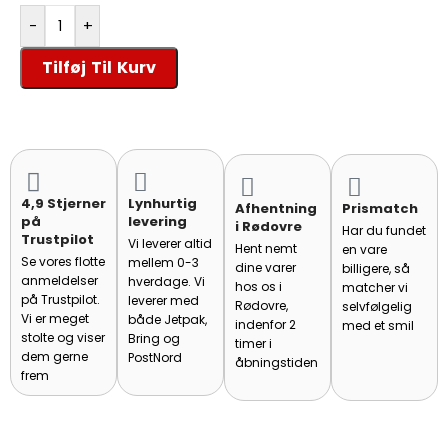
-
+
Tilføj Til Kurv
4,9 Stjerner
Lynhurtig
Afhentning
Prismatch
på
levering
i Rødovre
Har du fundet
Trustpilot
Vi leverer altid
Hent nemt
en vare
Se vores flotte
mellem 0-3
dine varer
billigere, så
anmeldelser
hverdage. Vi
hos os i
matcher vi
på Trustpilot.
leverer med
Rødovre,
selvfølgelig
Vi er meget
både Jetpak,
indenfor 2
med et smil
stolte og viser
Bring og
timer i
dem gerne
PostNord
åbningstiden
frem