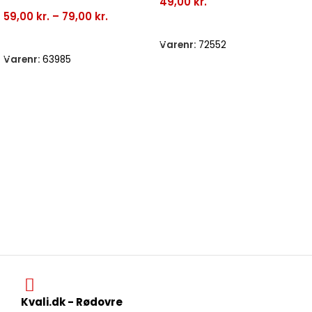
49,00
kr.
59,00
kr.
–
79,00
kr.
Tilføj Til Kurv
Vælg Muligheder
Varenr:
72552
Varenr:
63985
Kvali.dk - Rødovre