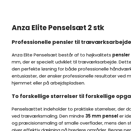
Anza Elite Penselsæt 2 stk
Professionelle pensler til træværksarbejd
Anza Elite Penselsæt består af to højkvalitets
pensler
mm, der er specielt udviklet til træværksarbejde. Dett
den perfekte løsning for både professionelle håndvær
entusiaster, der ønsker professionelle resultater ved m
hjemmet eller på arbejdspladsen.
To forskellige størrelser til forskellige opg
Penselsættet indeholder to praktiske størrelser, der 
ved træværksmaling. Den mindre
35 mm pensel
er ide
og præcisionsmaling af smalle overflader, mens den s
giver effektiv dækning på bredere områder. Begge pe