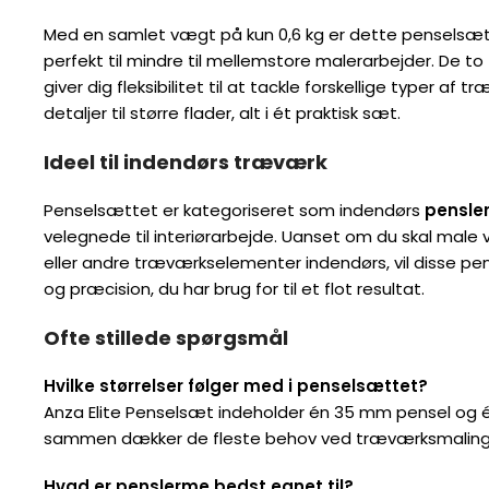
Med en samlet vægt på kun 0,6 kg er dette penselsæt
perfekt til mindre til mellemstore malerarbejder. De to f
giver dig fleksibilitet til at tackle forskellige typer af 
detaljer til større flader, alt i ét praktisk sæt.
Ideel til indendørs træværk
Penselsættet er kategoriseret som indendørs
pensle
velegnede til interiørarbejde. Uanset om du skal male
eller andre træværkselementer indendørs, vil disse pen
og præcision, du har brug for til et flot resultat.
Ofte stillede spørgsmål
Hvilke størrelser følger med i penselsættet?
Anza Elite Penselsæt indeholder én 35 mm pensel og 
sammen dækker de fleste behov ved træværksmaling
Hvad er penslerme bedst egnet til?