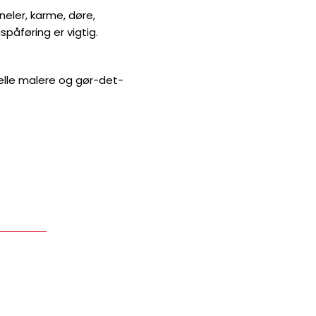
eler, karme, døre,
påføring er vigtig.
nelle malere og gør-det-