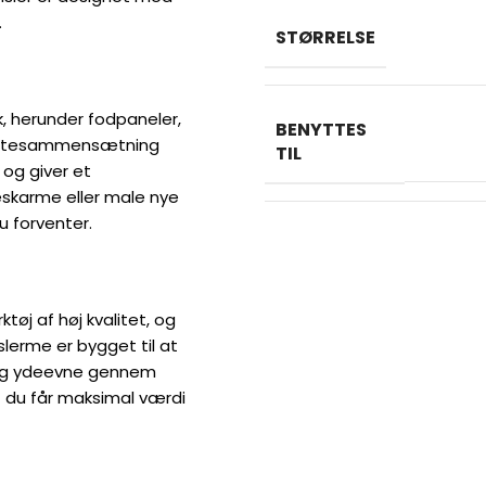
.
STØRRELSE
k, herunder fodpaneler,
BENYTTES
børstesammensætning
TIL
 og giver et
eskarme eller male nye
u forventer.
øj af høj kvalitet, og
lerme er bygget til at
 og ydeevne gennem
t du får maksimal værdi