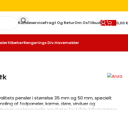
Kundeservice
Fragt Og Retur
Om Os
Tilbud
0,00
K
alertilbehør
Rengørings Div.
Havemøbler
tk
valitets pensler i størrelse 35 mm og 50 mm, specielt
 maling af fodpaneler, karme, døre, vinduer og
leverer professionelle resultater for både håndværkere
mlet vægt på kun 0,6 kg er sættet let at håndtere og
ar brug for til dit næste træværksprojekt.