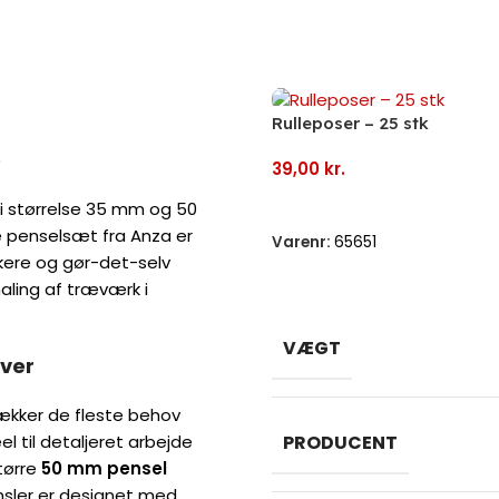
Rulleposer – 25 stk
e
39,00
kr.
Tilføj Til Kurv
i størrelse 35 mm og 50
e penselsæt fra Anza er
Varenr:
65651
kere og gør-det-selv
aling af træværk i
VÆGT
aver
dækker de fleste behov
el til detaljeret arbejde
PRODUCENT
tørre
50 mm pensel
nsler er designet med