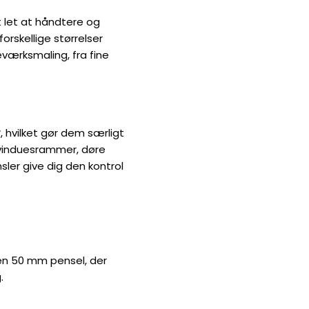
 let at håndtere og
orskellige størrelser
træværksmaling, fra fine
r
, hvilket gør dem særligt
 vinduesrammer, døre
sler give dig den kontrol
én 50 mm pensel, der
.