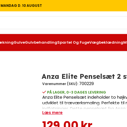
T MANDAG D. 10 AUGUST
ækning
Gulve
Gulvbehandling
Spartel Og Fuge
Vægbeklædning
M
Anza Elite Penselsæt 2 s
700229
Varenummer (SKU):
PÅ LAGER, 0-3 DAGES LEVERING
Anza Elite Penselsæt indeholder to højk
udviklet til træværksmaling. Perfekte til
indfatninger. Dette penselsæt fra Anza 
Læs mere
og gør-det-selv entusiaster. Med en sa
giver dig den præcision og kvalitet, du h
129,00
kr.