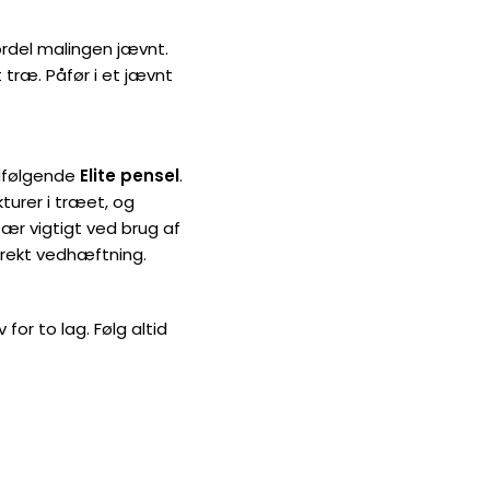
ordel malingen jævnt.
t træ. Påfør i et jævnt
dfølgende
Elite pensel
.
kturer i træet, og
sær vigtigt ved brug af
orrekt vedhæftning.
or to lag. Følg altid