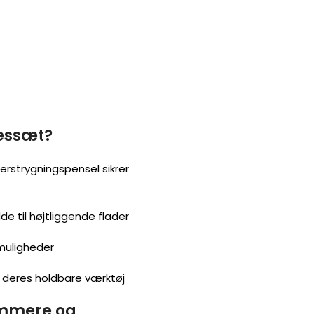
essæt?
erstrygningspensel sikrer
de til højtliggende flader
muligheder
 deres holdbare værktøj
emmere og