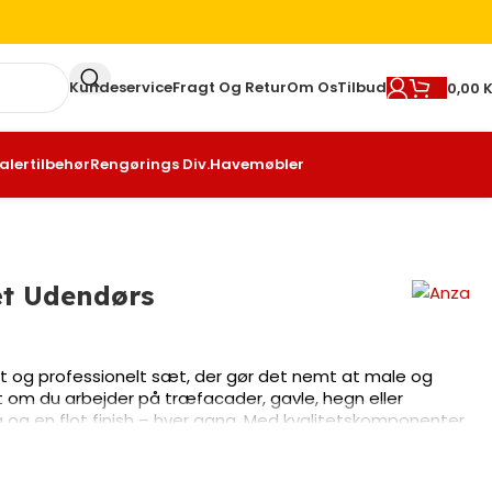
Kundeservice
Fragt Og Retur
Om Os
Tilbud
0,00
K
alertilbehør
Rengørings Div.
Havemøbler
æt Udendørs
 og professionelt sæt, der gør det nemt at male og
om du arbejder på træfacader, gavle, hegn eller
og en flot finish – hver gang. Med kvalitetskomponenter
rstrygningspensel får du et resultat, der både er
ningspenslen er specielt designet til at fordele
dybt ind i træets struktur – en vigtig del af korrekt