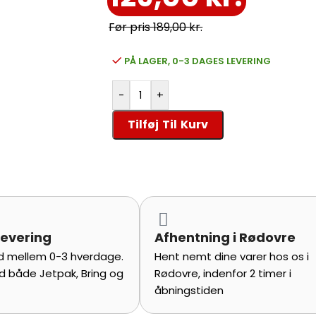
behandling, især når der bruges rulle elle
189,00
kr.
PÅ LAGER, 0-3 DAGES LEVERING
-
+
Tilføj Til Kurv
levering
Afhentning i Rødovre
tid mellem 0-3 hverdage.
Hent nemt dine varer hos os i
d både Jetpak, Bring og
Rødovre, indenfor 2 timer i
åbningstiden