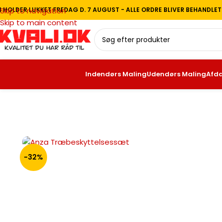
I HOLDER LUKKET FREDAG D. 7 AUGUST - ALLE ORDRE BLIVER BEHANDLE
Skip to navigation
Skip to main content
Indendørs Maling
Udendørs Maling
Afd
Forside
/
Malertilbehør
/
Ruller & tilbehør
/
Malerrulle
/
Malerrulle
-32%