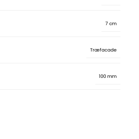
7 cm
Træfacade
100 mm