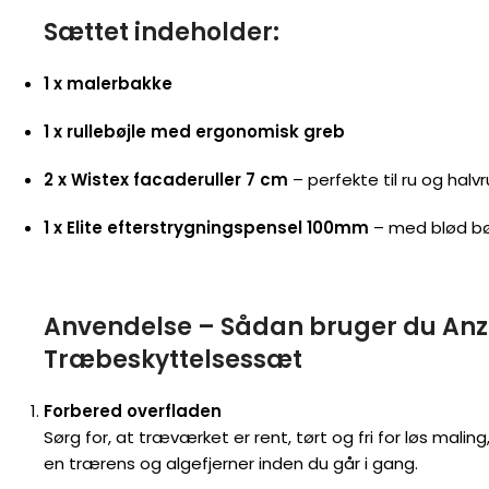
Sættet indeholder:
1 x malerbakke
1 x rullebøjle med ergonomisk greb
2 x Wistex facaderuller 7 cm
– perfekte til ru og halv
1 x Elite efterstrygningspensel
100mm
– med blød bø
Anvendelse – Sådan bruger du An
Træbeskyttelsessæt
Forbered overfladen
Sørg for, at træværket er rent, tørt og fri for løs maling,
en trærens og algefjerner inden du går i gang.