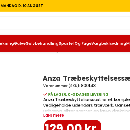
T MANDAG D. 10 AUGUST
ækning
Gulve
Gulvbehandling
Spartel Og Fuge
Vægbeklædning
M
 til facade
/
Anza Træbeskyttelsessæt Udendørs
Anza Træbeskyttelsess
800143
Varenummer (SKU):
PÅ LAGER, 0-3 DAGES LEVERING
Anza Træbeskyttelsessæt er et komplet
vedligeholde udendørs træværk. Uanset 
udhæng, sikrer sættet en jævn dækning 
Læs mere
som Wistex facaderuller og en Elite efte
æstetisk og langtidsholdbart. Efterstryg
129,00
kr.
træbeskyttelsen ensartet og arbejde den 