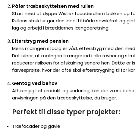
Påfør træbeskyttelsen med rullen
Start med at dyppe Wistex facaderullen i bakken og f
Rullens struktur gør den ideel til både savskåret og gla
lag og arbejd i bræddernes længderetning.
Efterstryg med penslen
Mens malingen stadig er våd, efterstryg med den me
Det sikrer, at malingen trænger ind i alle revner og stru
reducerer risikoen for afskalning senere hen. Dette er i
farvesprøjte, hvor der ofte skal efterstrygning til for k
Gentag ved behov
Afhængigt af produkt og underlag, kan der være behov f
anvisningen på den træbeskyttelse, du bruger.
Perfekt til disse typer projekter:
Træfacader og gavle