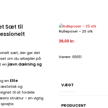
 Sæt til
Rulleposer – 25 stk
essionelt
39,00
kr.
Tilføj Til Kurv
onelt sæt, der gør det
Varenr:
65651
set om du arbejder på
et en
jævn dækning og
og en
Elite
VÆGT
r æstetisk og
ignet til at fordele
ets struktur – en vigtig
 sprøjte.
PRODUCENT