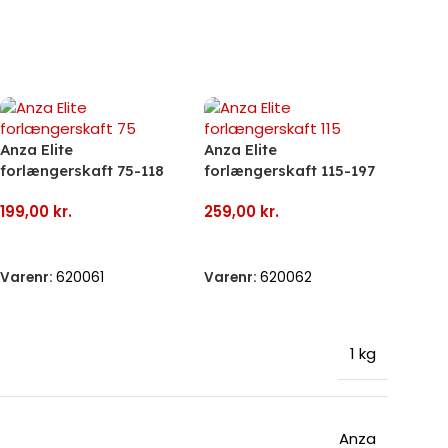
Anza Elite
Anza Elite
forlængerskaft 75-118
forlængerskaft 115-197
cm
cm
199,00
kr.
259,00
kr.
Tilføj Til Kurv
Tilføj Til Kurv
Varenr:
620061
Varenr:
620062
1 kg
Anza