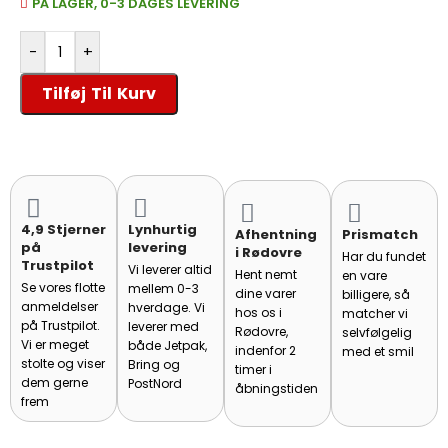
PÅ LAGER, 0-3 DAGES LEVERING
-
+
Tilføj Til Kurv
4,9 Stjerner
Lynhurtig
Afhentning
Prismatch
på
levering
i Rødovre
Har du fundet
Trustpilot
Vi leverer altid
Hent nemt
en vare
Se vores flotte
mellem 0-3
dine varer
billigere, så
anmeldelser
hverdage. Vi
hos os i
matcher vi
på Trustpilot.
leverer med
Rødovre,
selvfølgelig
Vi er meget
både Jetpak,
indenfor 2
med et smil
stolte og viser
Bring og
timer i
dem gerne
PostNord
åbningstiden
frem