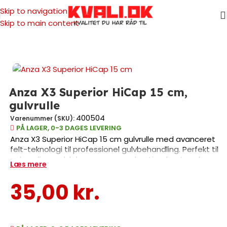
Skip to navigation
Skip to main content
Forside
/
Malertilbehør
/
Ruller & tilbehør
/
Malerrulle
/
Malerrulle til gulv
Anza X3 Superior HiCap 15 cm,
gulvrulle
400504
Varenummer (SKU):
PÅ LAGER, 0-3 DAGES LEVERING
Anza X3 Superior HiCap 15 cm gulvrulle med avanceret
felt-teknologi til professionel gulvbehandling. Perfekt til
gulvmaling, gulvlak og epoxy med optimal optagelse og
Læs mere
afgivelse af produkter. Kompakt 15 cm bredde giver
præcision og kontrol. Pålidelig kvalitet fra Anza til både
35,00
kr.
erhverv og private projekter.