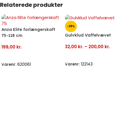
Relaterede produkter
-38%
Anza Elite forlængerskaft
Gulvklud Vaffelvævet
75-118 cm
32,00
kr.
–
200,00
kr.
199,00
kr.
Vælg Muligheder
Tilføj Til Kurv
Varenr:
122143
Varenr:
620061