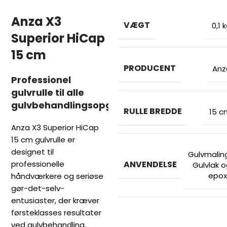
Anza X3
VÆGT
0,1 
Superior HiCap
15 cm
PRODUCENT
Anz
Professionel
gulvrulle til alle
gulvbehandlingsopgaver
RULLE BREDDE
15 c
Anza X3 Superior HiCap
15 cm gulvrulle er
designet til
Gulvmalin
professionelle
ANVENDELSE
Gulvlak 
epox
håndværkere og seriøse
gør-det-selv-
entusiaster, der kræver
førsteklasses resultater
ved gulvbehandling.