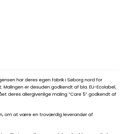
rgensen har deres egen fabrik i Søborg nord for
t. Malingen er desuden godkendt af bla. EU-Ecolabel,
t deres allergivenlige maling “Care 5” godkendt af
on, om at være en troværdig leverandør af