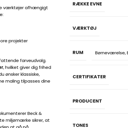
RÆKKE EVNE
ge værktøjer afhængigt
e:
VÆRKTØJ
tore projekter
RUM
Børneværelse
,
mfattende farveudvalg.
er
, hvilket giver dig frihed
u ønsker klassiske,
CERTIFIKATER
ne maling tilpasses dine
PRODUCENT
 dokumenterer Beck &
e miljømærke sikrer, at
TONES
 uden at gå på