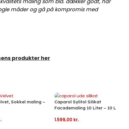
valitets maling som bla. dækker godt, har
nogle måder og gå på kompromis med
sens produkter her
lvet, Sokkel maling –
Caparol Sylitol Silikat
Facademaling 10 Liter – 10 L
.
1.599,00
kr.
Kurv
Tilføj Til Kurv