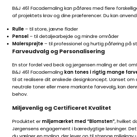
B&J 461 Facademaling kan påføres med flere forskelli
af projektets krav og dine præferencer. Du kan anvend
Rulle
– til store, jævne flader
Pensel
– til detaljearbejde og mindre områder
Malersprøjte
– til professionel og hurtig påføring på s
Farveudvalg og Personalisering
En stor fordel ved beck og jørgensen maling er det o
B&J 461 Facademaling
kan tones i rigtig mange farv
til at realisere dit ønskede designkoncept. Uanset om d
neutrale toner eller mere markante farvevalg, kan den
behov.
Miljøvenlig og Certificeret Kvalitet
Produktet er
miljømærket med “Blomsten”
, hvilket
Jørgensens engagement i bæredygtige løsninger. Dett
du vælger en maling, der lever op til strenge miljøkrav