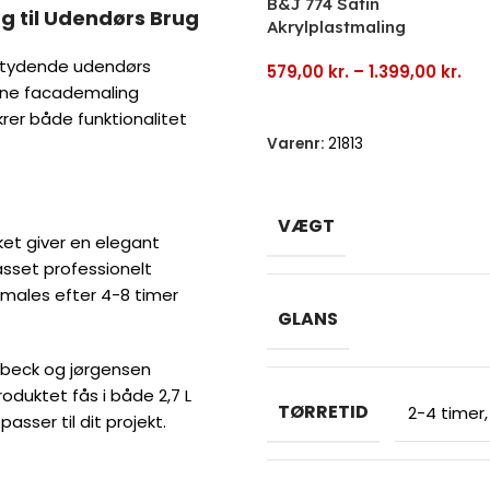
B&J 774 Satin
g til Udendørs Brug
Akrylplastmaling
jtydende udendørs
579,00
kr.
–
1.399,00
kr.
enne facademaling
Vælg Muligheder
krer både funktionalitet
Varenr:
21813
VÆGT
ilket giver en elegant
passet professionelt
rmales efter 4-8 timer
GLANS
 beck og jørgensen
oduktet fås i både 2,7 L
TØRRETID
2-4 timer
asser til dit projekt.