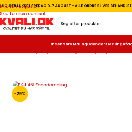
I HOLDER LUKKET FREDAG D. 7 AUGUST - ALLE ORDRE BLIVER BEHANDLE
Skip to navigation
Skip to main content
Indendørs Maling
Udendørs Maling
Afd
Forside
/
Beck og Jørgensen Maling
/
Beck og Jørgensen ude
-29%