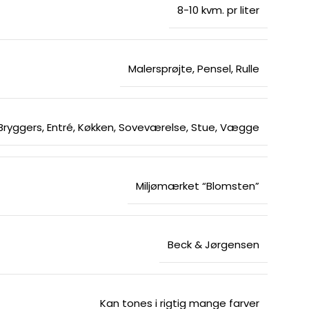
8-10 kvm. pr liter
Malersprøjte
,
Pensel
,
Rulle
Bryggers
,
Entré
,
Køkken
,
Soveværelse
,
Stue
,
Vægge
Miljømærket “Blomsten”
Beck & Jørgensen
Kan tones i rigtig mange farver