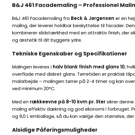
B&J 461 Facademaling – Professionel Malin
B&J 461 Facademaling fra
Beck & Jørgensen
er en hø
maling, der leverer holdbar beskyttelse til facader. D
kombinerer slidstærkhed med en attraktiv finish, der si
og æstetik til dit byggeris ydre.
Tekniske Egenskaber og Specifikationer
Malingen leveres i
halv blank finish med glans 10
, hv
overflade med diskret glans. Tørretiden er praktisk til
malarbejde – malingen tørrer på 2-4 timer og kan ove
ved minimum 20°C.
Med en
rækkeevne på 8-10 kvm pr. liter
sikrer denne
maling effektiv dækning og god økonomi i forbruget. Pr
og 9,0 L emballage, så du kan vælge den størrelse, der p
Alsidige Påføringsmuligheder