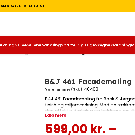
T MANDAG D. 10 AUGUST
ækning
Gulve
Gulvbehandling
Spartel Og Fuge
Vægbeklædning
M
ndørs maling
/
B&J 461 Facademaling
B&J 461 Facademaling
46403
Varenummer (SKU):
B&J 461 Facademaling fra Beck & Jørgen
finish og miljømærkning. Med en rækkeevn
den effektiv dækning og holdbare resul
Læs mere
rulle, pensel eller sprøjte. Velegnet til
rum. Fås i 2,7 L og 9,0 L emballage til fors
599,00
kr.
–