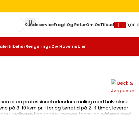
Kundeservice
Fragt Og Retur
Om Os
Tilbud
0,00
K
alertilbehør
Rengørings Div.
Havemøbler
sen er en professionel udendørs maling med halv blank
e på 8-10 kvm pr. liter og tørretid på 2-4 timer, leverer
tater. Malingen kan tones i mange farver og påføres med
 både facade- og indendørs brug i køkken, stue og andre
kellige projektstørrelser.