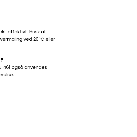
kt effektivt. Husk at
vermaling ved 20°C eller
s?
B&J 461 også anvendes
relse.