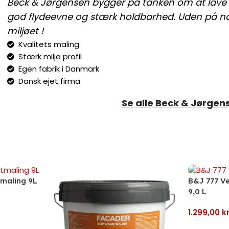
Beck & Jørgensen bygger på tanken om at lave k
god flydeevne og stærk holdbarhed. Uden på 
miljøet !
Kvalitets maling
Stærk miljø profil
Egen fabrik i Danmark
Dansk ejet firma
Se alle Beck & Jørgen
tmaling 9L
B&J 777 Ve
9,0 L
1.299,00
kr
Tilføj Til 