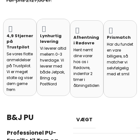
2.127,00
kr.
4,9 Stjerner
Lynhurtig
Afhentning
Prismatch
på
levering
i Rødovre
Har du fundet
Trustpilot
Vi leverer altid
Hent nemt
en vare
Se vores flotte
mellem 0-3
dine varer
billigere, så
anmeldelser
hverdage. Vi
hos os i
matcher vi
på Trustpilot.
leverer med
Rødovre,
selvfølgelig
Vi er meget
både Jetpak,
indenfor 2
med et smil
stolte og viser
Bring og
timer i
dem gerne
PostNord
åbningstiden
frem
B&J PU
VÆGT
Professionel PU-