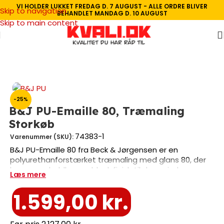
VI HOLDER LUKKET FREDAG D. 7 AUGUST - ALLE ORDRE BLIVER
Skip to navigation
BEHANDLET MANDAG D. 10 AUGUST
Skip to main content
Forside
/
Indendørs Maling
/
Træ- og metalmaling
/
Metalmaling
-25%
B&J PU-Emaille 80, Træmaling
Storkøb
74383-1
Varenummer (SKU):
B&J PU-Emaille 80 fra Beck & Jørgensen er en
polyurethanforstærket træmaling med glans 80, der
leverer en holdbar og blank finish til døre, vinduer,
Læs mere
paneler og karme. Med en rækkeevne på 8-10 kvm pr.
liter og mulighed for toning i mange farver, er denne
1.599,00
kr.
miljømærkede maling ideel til professionelle og private
projekter. Storkøbspakningen indeholder 3 x 2,7 liter og
sikrer god økonomi på større opgaver.