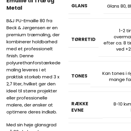
Emaille til Træ og
GLANS
Glans 80, B
Metal
B&J PU-Emaille 80 fra
Beck & Jørgensen er en
1-2 ti
premium træmaling, der
overma
TØRRETID
kombinerer holdbarhed
efter ca. 8 t
med et professionelt
ved +
finish. Denne
polyurethanforstærkede
maling leveres i et
Kan tones i ri
TONES
praktisk storkøb med 3 x
mange fa
2,7 liter, hvilket gør den
ideel til større projekter
eller professionelle
RÆKKE
8-10 kvm
malere, der ønsker at
EVNE
optimere deres indkøb.
Med sin høje glansgrad