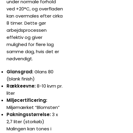
under normale forhold
ved +20°C, og overfladen
kan overmales efter cirka
8 timer. Dette gør
arbejdsprocessen
effektiv og giver
mulighed for flere lag
samme dag, hvis det er
nødvendigt.
Glansgrad:
Glans 80
(blank finish)
Rækkeevne:
8-10 kvm pr.
liter
Miljøcertificering:
Miljømærket “Blomsten”
Pakningsstørrelse:
3 x
2,7 liter (storkøb)
Malingen kan tones i