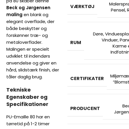
på 80 skaber denne
Malerspr
VÆRKTØJ
Beck og Jørgensen
Pensel
,
R
maling
en blank og
elegant overflade, der
både beskytter og
Døre, Vinduespla
forskønner træ- og
Vinduer, Pane
metaloverflader.
RUM
Karme e
Malingen er specielt
Indfatni
udviklet til indendørs
anvendelse og giver en
hård, slidstærk finish, der
Miljømæ
tåler daglig brug.
CERTIFIKATER
“Bloms
Tekniske
Egenskaber og
Specifikationer
Be
PRODUCENT
Jørge
PU-Emaille 80 har en
tørretid på 1-2 timer