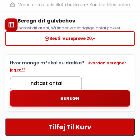
Varen er ikke udstillet i butikken - Kan bestilles online
Beregn dit gulvbehov
Indtast dit areal, så finder vi det rigtige antal pakker
Bestil Vareprøve 20,-
Hvor mange m² skal du dække?
Hvordan beregner
jeg m²?
BEREGN
Tilføj Til Kurv