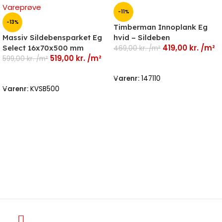
-11%
-13%
Timberman Innoplank Eg
Massiv Sildebensparket Eg
hvid – Sildeben
419,00
kr.
/m²
Select 16x70x500 mm
469,00
kr.
/m²
519,00
kr.
/m²
599,00
kr.
/m²
Læs Mere
Tilføj Til Kurv
Varenr:
147110
Varenr:
KVSB500