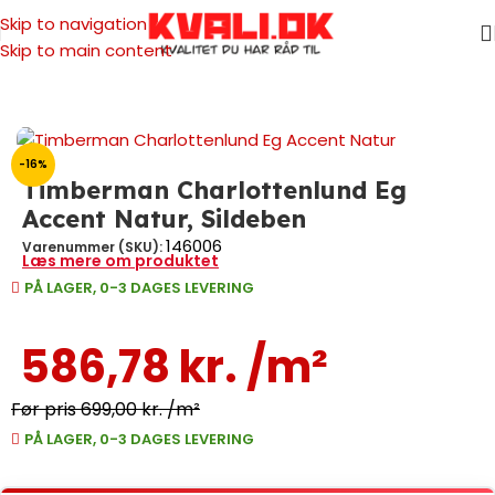
Skip to navigation
Skip to main content
Forside
/
Gulve
/
Trægulv
/
Sildebensgulve
-16%
Timberman Charlottenlund Eg
Accent Natur, Sildeben
146006
Varenummer (SKU):
Læs mere om produktet
PÅ LAGER, 0-3 DAGES LEVERING
586,78
kr.
/m²
699,00
kr.
/m²
PÅ LAGER, 0-3 DAGES LEVERING