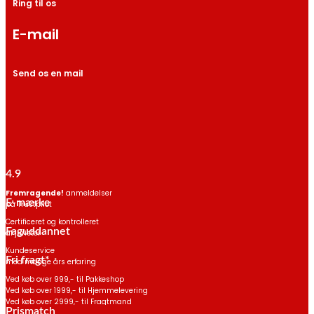
Ring til os
E-mail
Send os en mail
4.9
Fremragende!
anmeldelser
E-mærke
på Trustpilot
Certificeret og kontrolleret
Faguddannet
af jurister
Kundeservice
Fri fragt*
med mange års erfaring
Ved køb over 999,- til Pakkeshop
Ved køb over 1999,- til Hjemmelevering
Ved køb over 2999,- til Fragtmand
Prismatch
*Gælder ikke havemøbler