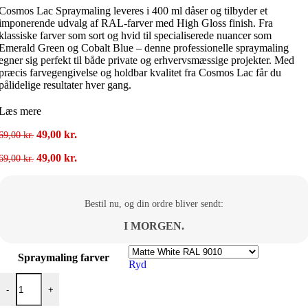
Cosmos Lac Spraymaling leveres i 400 ml dåser og tilbyder et
imponerende udvalg af RAL-farver med High Gloss finish. Fra
klassiske farver som sort og hvid til specialiserede nuancer som
Emerald Green og Cobalt Blue – denne professionelle spraymaling
egner sig perfekt til både private og erhvervsmæssige projekter. Med
præcis farvegengivelse og holdbar kvalitet fra Cosmos Lac får du
pålidelige resultater hver gang.
Læs mere
Den
Den
49,00
kr.
69,00
kr.
oprindelige
aktuelle
Den
Den
49,00
kr.
69,00
kr.
pris
pris
oprindelige
aktuelle
var:
er:
pris
pris
69,00 kr..
49,00 kr..
var:
er:
Bestil nu, og din ordre bliver sendt:
69,00 kr..
49,00 kr..
I MORGEN.
Spraymaling farver
Ryd
Cosmos Lac Spraymaling antal
-
+