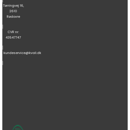
Tørringvej 16,
2610
Rødovre
|
CVR nr:
43547747
|
kundeservice@kvali.dk
|