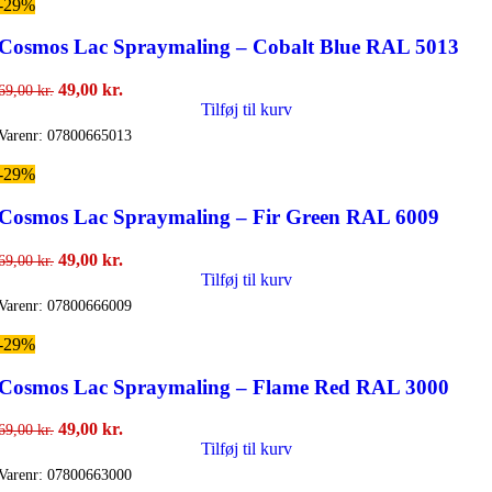
-29%
Cosmos Lac Spraymaling – Cobalt Blue RAL 5013
Den
Den
49,00
kr.
69,00
kr.
oprindelige
aktuelle
Tilføj til kurv
pris
pris
Varenr:
07800665013
var:
er:
69,00 kr..
49,00 kr..
-29%
Cosmos Lac Spraymaling – Fir Green RAL 6009
Den
Den
49,00
kr.
69,00
kr.
oprindelige
aktuelle
Tilføj til kurv
pris
pris
Varenr:
07800666009
var:
er:
69,00 kr..
49,00 kr..
-29%
Cosmos Lac Spraymaling – Flame Red RAL 3000
Den
Den
49,00
kr.
69,00
kr.
oprindelige
aktuelle
Tilføj til kurv
pris
pris
Varenr:
07800663000
var:
er: