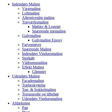
Indendørs Maling
Vægmaling
Loftmaling
Allergivenlig maling
Træværksmaling
Møbler & Legetøj
Spærrende træmaling
Gulvmaling
Gulvmaling Epoxy
Farveprøver
Spærrende Maling
Indendørs Vinduesmaling
Storkøb
Vådrumsmaling
Effekt Maling
Glimmer
Udendørs Maling
Facademaling
Træbeskyttelse
Tag- & Sokkelmaling
Terrasseolie og tilbehør
Udendørs Vinduesmaling
Afdækning
Pap