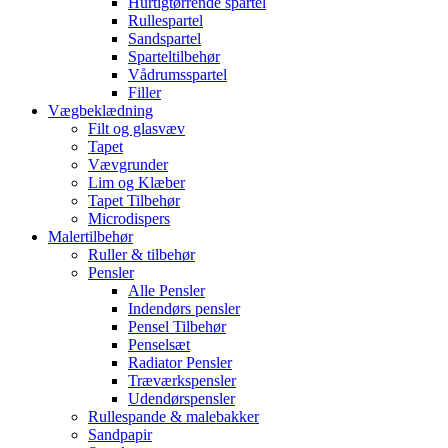
Hurtigtørrende spartel
Rullespartel
Sandspartel
Sparteltilbehør
Vådrumsspartel
Filler
Vægbeklædning
Filt og glasvæv
Tapet
Vævgrunder
Lim og Klæber
Tapet Tilbehør
Microdispers
Malertilbehør
Ruller & tilbehør
Pensler
Alle Pensler
Indendørs pensler
Pensel Tilbehør
Penselsæt
Radiator Pensler
Træværkspensler
Udendørspensler
Rullespande & malebakker
Sandpapir