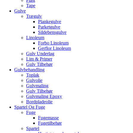
Plast
Tape
Gulve
Trægulv
Plankegulve
Parketgulve
Sildebensgulve
Linoleum
Forbo Linoleum
Gerflor Linoleum
Gulv Underlag
Lim & Primer
Gulv Tilbehør
Gulvbehandling
Toplak
Gulvolie
Gulvmaling
Gulv Tilbehør
Gulvmaling Epoxy
Bordpladeolie
Spartel Og Fuge
Fuge
Fugemasse
Fugetilbehør
Spartel