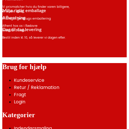
Vi prismatcher hvis du finder varen billigere,
Miljø rigtig emballage
et andet sted
Afhentning
Vi bruger genbrugs emballering
Afhent hos os i Rødovre
Dag til dag levering
Indenfor 3 timer
Bestil inden kl. 10, så leverer vi dagen efter.
Brug for hjælp
Kundeservice
Retur / Reklamation
Fragt
Login
Kategorier
Indendørsmaling