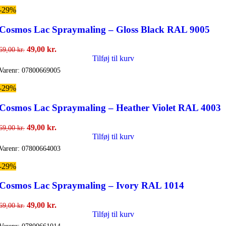
69,00 kr..
49,00 kr..
-29%
Cosmos Lac Spraymaling – Gloss Black RAL 9005
Den
Den
49,00
kr.
69,00
kr.
oprindelige
aktuelle
Tilføj til kurv
pris
pris
Varenr:
07800669005
var:
er:
69,00 kr..
49,00 kr..
-29%
Cosmos Lac Spraymaling – Heather Violet RAL 4003
Den
Den
49,00
kr.
69,00
kr.
oprindelige
aktuelle
Tilføj til kurv
pris
pris
Varenr:
07800664003
var:
er:
69,00 kr..
49,00 kr..
-29%
Cosmos Lac Spraymaling – Ivory RAL 1014
Den
Den
49,00
kr.
69,00
kr.
oprindelige
aktuelle
Tilføj til kurv
pris
pris