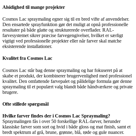
Alsidighed til mange projekter
Cosmos Lac spraymaling egner sig til en bred vifte af anvendelser.
Den ensartede sprayfunktion gør det muligt at opnå professionelle
resultater på både glatte og strukturerede overflader. RAL-
farvesystemet sikrer præcise farvegengivelser, hvilket er særligt
vigtigt ved professionelle projekter eller når farver skal matche
eksisterende installationer.
Kvalitet fra Cosmos Lac
Cosmos Lac står bag denne spraymaling og har fokuseret på at
skabe et produkt, der kombinerer brugervenlighed med professionel
kvalitet. Den omfattende farvepalet og pålidelige formula gør denne
spraymaling til et populært valg blandt både håndværkere og private
brugere.
Ofte stillede spørgsmål
Hvilke farver findes der i Cosmos Lac Spraymaling?
Spraymalingen fås i over 50 forskellige RAL-farver, herunder
klassiske farver som sort og hvid i både gloss og mat finish, samt et
bredt spektrum af grå, brune, grønne, blå, røde og gule nuancer.