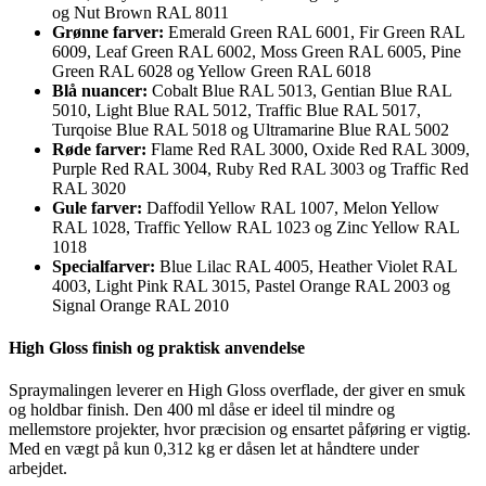
og Nut Brown RAL 8011
Grønne farver:
Emerald Green RAL 6001, Fir Green RAL
6009, Leaf Green RAL 6002, Moss Green RAL 6005, Pine
Green RAL 6028 og Yellow Green RAL 6018
Blå nuancer:
Cobalt Blue RAL 5013, Gentian Blue RAL
5010, Light Blue RAL 5012, Traffic Blue RAL 5017,
Turqoise Blue RAL 5018 og Ultramarine Blue RAL 5002
Røde farver:
Flame Red RAL 3000, Oxide Red RAL 3009,
Purple Red RAL 3004, Ruby Red RAL 3003 og Traffic Red
RAL 3020
Gule farver:
Daffodil Yellow RAL 1007, Melon Yellow
RAL 1028, Traffic Yellow RAL 1023 og Zinc Yellow RAL
1018
Specialfarver:
Blue Lilac RAL 4005, Heather Violet RAL
4003, Light Pink RAL 3015, Pastel Orange RAL 2003 og
Signal Orange RAL 2010
High Gloss finish og praktisk anvendelse
Spraymalingen leverer en High Gloss overflade, der giver en smuk
og holdbar finish. Den 400 ml dåse er ideel til mindre og
mellemstore projekter, hvor præcision og ensartet påføring er vigtig.
Med en vægt på kun 0,312 kg er dåsen let at håndtere under
arbejdet.