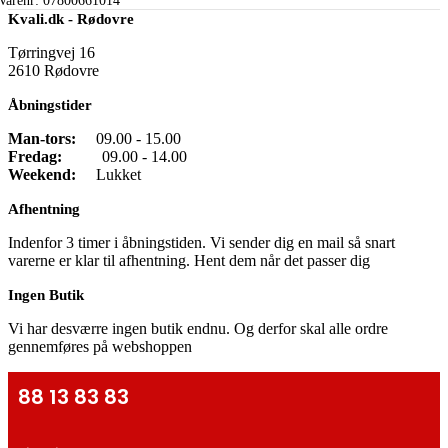
Varenr:
07800661014
var:
er:
Kvali.dk - Rødovre
69,00 kr..
49,00 kr..
Tørringvej 16
2610 Rødovre
Åbningstider
Man-tors:
09.00 - 15.00
Fredag:
09.00 - 14.00
Weekend:
Lukket
Afhentning
Indenfor 3 timer i åbningstiden. Vi sender dig en mail så snart
varerne er klar til afhentning. Hent dem når det passer dig
Ingen Butik
Vi har desværre ingen butik endnu. Og derfor skal alle ordre
gennemføres på webshoppen
88 13 83 83