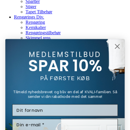
Spartler
Stiger
Tapet Tilbehør
Rengørings Div.
Rengøring
Kemikalier
Rengøringstilbehør
Skimmel rens
Gavekort
Mærker
MEDLEMSTILBUD
Beck & Jørgensen
SPAR 10%
Beckers
Bona
Forside
PÅ FØRSTE KØB
Kundeservice
Om Os
Fragt Og Retur
Tilmeld nyhedsbrevet og bliv en del af KVALI-familien. Så
Tilbud
sender vi din rabatkode med det samme!
Login / Register
Kurv
Luk