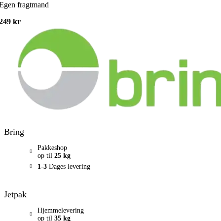
Egen fragtmand
249 kr
Bring
Pakkeshop
op til
25 kg
1-3
Dages levering
Jetpak
Hjemmelevering
op til
35 kg