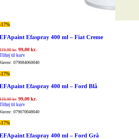
-17%
EFApaint Efaspray 400 ml – Fiat Creme
Den
Den
99,00
kr.
119,00
kr.
oprindelige
aktuelle
Tilføj til kurv
pris
pris
Varenr:
079084060040
var:
er:
119,00 kr..
99,00 kr..
-17%
EFApaint Efaspray 400 ml – Ford Blå
Den
Den
99,00
kr.
119,00
kr.
oprindelige
aktuelle
Tilføj til kurv
pris
pris
Varenr:
079070048040
var:
er:
119,00 kr..
99,00 kr..
-17%
EFApaint Efaspray 400 ml – Ford Grå