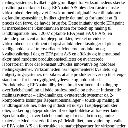
malingssystemer, hvilket lagde grundlaget for virksomhedens stærke
position på markedet i dag. EFApaint A/S blev den første danske
virksomhed, der udgav et farvekort med originalfarver til traktorer
og landbrugsmaskiner, hvilket gjorde det muligt for kunder at få
præcis den farve, de havde brug for. Dette initiativ gjorde EFApaint
til markedsleder i Skandinavien inden for touch-up maling til
landbrugsmaskiner. I 2007 opkøbte EFApaint FAXE A/S, en
førende producent af træplejeprodukter, hvilket udvidede
virksomhedens sortiment til også at inkludere løsninger til pleje og
vedligeholdelse af træoverflader. Moderne produktion og
kvalitetssikring I dag er EFApaint A/S en effektiv og international
aktør med moderne produktionsfaciliteter og avancerede
laboratorier, hvor der konstant udvikles innovative og holdbare
malingssystemer. Virksomheden har implementeret kvalitets- og
miljøstyringssystemer, der sikrer, at alle produkter lever op til strenge
standarder for bæredygtighed, ydeevne og holdbarhed.
Produktudvalg EFApaint tilbyder et bredt sortiment af maling og
overfladebehandling til både professionelle og private: Industrielle
malingssystemer – alkydmalinger, ovntørrende systemer og 2-
komponente løsninger Reparationsmalinger – touch-up maling til
landbrugsmaskiner, biler og industrielt udstyr Træplejeprodukter –
olier, lakker og plejeprodukter til vedligeholdelse af træoverflader
Specialmaling – overfladebehandling til metal, beton og andre
materialer Med et stærkt fokus på fleksibilitet, innovation og kvalitet
er EFApaint A/S en foretrukken samarbejdspartner for virksomheder