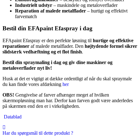
Industrielt udstyr
– maskindele og metaloverflader
Reparation af malede metalflader
– hurtigt og effektivt
farvematch
Bestil din EFApaint Efaspray i dag
EFApaint Efaspray er den perfekte løsning til
hurtige og effektive
reparationer
af malede metalflader. Den
højtydende formel sikrer
slidstærk vedhæftning og et flot finish
.
Bestil din spraymaling i dag og giv dine maskiner og
metaloverflader nyt liv!
Husk at det er vigtigt at dække ordentligt af når du skal spraymale
du kan finde vores afdækning
her
OBS!
Gengivelse af farver afhænger meget af hvilken
skærmopløsning man har. Derfor kan farven godt være anderledes
på skærmen end den er i virkeligheden.
Datablad
Har du spørgsmål til dette produkt ?