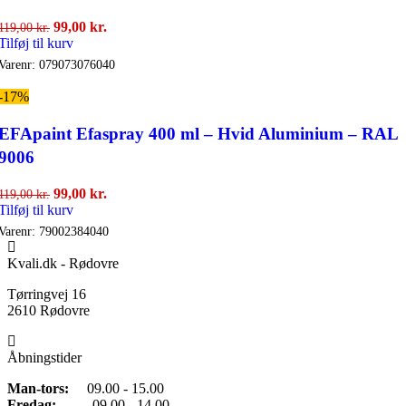
Den
Den
99,00
kr.
119,00
kr.
oprindelige
aktuelle
Tilføj til kurv
pris
pris
Varenr:
079073076040
var:
er:
119,00 kr..
99,00 kr..
-17%
EFApaint Efaspray 400 ml – Hvid Aluminium – RAL
9006
Den
Den
99,00
kr.
119,00
kr.
oprindelige
aktuelle
Tilføj til kurv
pris
pris
Varenr:
79002384040
var:
er:
119,00 kr..
99,00 kr..
Kvali.dk - Rødovre
Tørringvej 16
2610 Rødovre
Åbningstider
Man-tors:
09.00 - 15.00
Fredag:
09.00 - 14.00