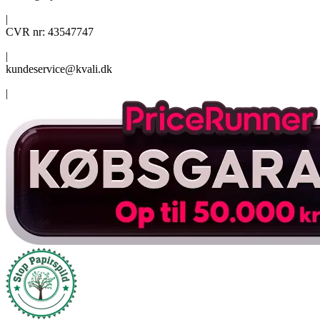
|
CVR nr: 43547747
|
kundeservice@kvali.dk
|