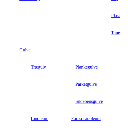
Plast
Tape
Gulve
Trægulv
Plankegulve
Parketgulve
Sildebensgulve
Linoleum
Forbo Linoleum