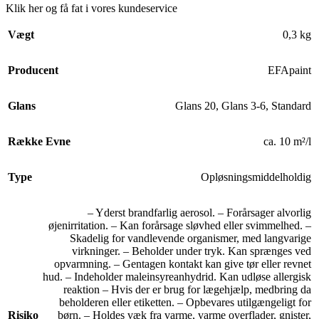
Klik her og få fat i vores kundeservice
Vægt
0,3 kg
Producent
EFApaint
Glans
Glans 20
,
Glans 3-6
,
Standard
Række Evne
ca. 10 m²/l
Type
Opløsningsmiddelholdig
– Yderst brandfarlig aerosol. – Forårsager alvorlig
øjenirritation. – Kan forårsage sløvhed eller svimmelhed. –
Skadelig for vandlevende organismer, med langvarige
virkninger. – Beholder under tryk. Kan sprænges ved
opvarmning. – Gentagen kontakt kan give tør eller revnet
hud. – Indeholder maleinsyreanhydrid. Kan udløse allergisk
reaktion – Hvis der er brug for lægehjælp, medbring da
beholderen eller etiketten. – Opbevares utilgængeligt for
Risiko
børn. – Holdes væk fra varme, varme overflader, gnister,