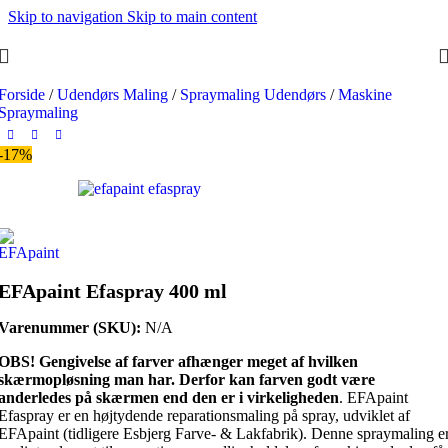
Skip to navigation
Skip to main content
Forside
/
Udendørs Maling
/
Spraymaling Udendørs
/
Maskine
Spraymaling
-17%
EFApaint Efaspray 400 ml
Varenummer (SKU):
N/A
OBS! Gengivelse af farver afhænger meget af hvilken
skærmopløsning man har. Derfor kan farven godt være
anderledes på skærmen end den er i
virkeligheden
. EFApaint
Efaspray er en højtydende reparationsmaling på spray, udviklet af
EFApaint (tidligere Esbjerg Farve- & Lakfabrik). Denne spraymaling e