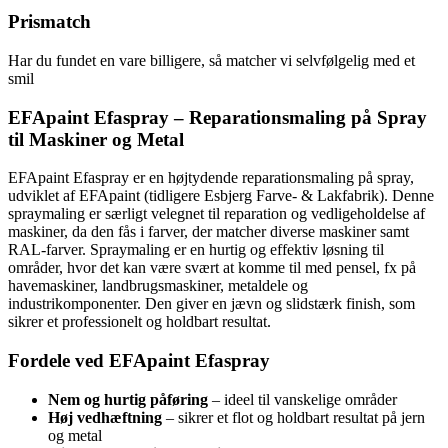
Prismatch
Har du fundet en vare billigere, så matcher vi selvfølgelig med et
smil
EFApaint Efaspray – Reparationsmaling på Spray
til Maskiner og Metal
EFApaint Efaspray er en højtydende reparationsmaling på spray,
udviklet af EFApaint (tidligere Esbjerg Farve- & Lakfabrik). Denne
spraymaling er særligt velegnet til reparation og vedligeholdelse af
maskiner, da den fås i farver, der matcher diverse maskiner samt
RAL-farver. Spraymaling er en hurtig og effektiv løsning til
områder, hvor det kan være svært at komme til med pensel, fx på
havemaskiner, landbrugsmaskiner, metaldele og
industrikomponenter. Den giver en jævn og slidstærk finish, som
sikrer et professionelt og holdbart resultat.
Fordele ved EFApaint Efaspray
Nem og hurtig påføring
– ideel til vanskelige områder
Høj vedhæftning
– sikrer et flot og holdbart resultat på jern
og metal