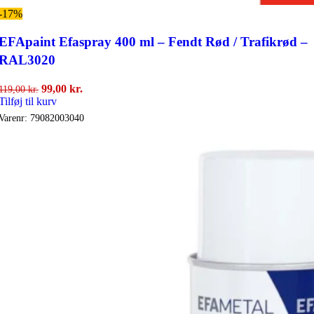
-17%
EFApaint Efaspray 400 ml – Fendt Rød / Trafikrød –
RAL3020
Den
Den
99,00
kr.
119,00
kr.
oprindelige
aktuelle
Tilføj til kurv
pris
pris
Varenr:
79082003040
var:
er:
119,00 kr..
99,00 kr..