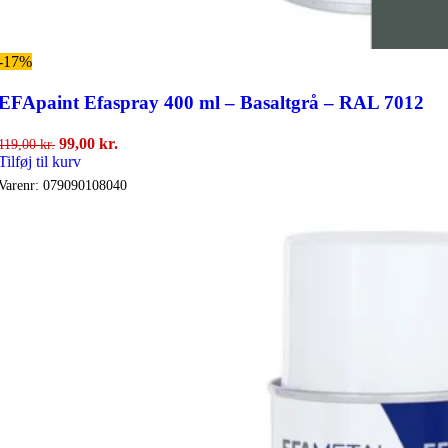
-17%
EFApaint Efaspray 400 ml – Basaltgrå – RAL 7012
Den
Den
99,00
kr.
119,00
kr.
oprindelige
aktuelle
Tilføj til kurv
pris
pris
Varenr:
079090108040
var:
er:
119,00 kr..
99,00 kr..