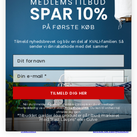
MEDLEMSTILBUD
Stiger
SPAR 10%
Tapet Tilbehør
PÅ FØRSTE KØB
Rengørings Div.
Rengøring
Tilmeld nyhedsbrevet og bliv en del af KVALI-familien. Så
sender vi din rabatkode med det samme!
Kemikalier
Rengøringstilbehør
TILMELD DIG HER
Skimmel rens
Når du tilmelder dig vores nyhedsbrev, accepterer du at modtage
markedsføring via e-mail jf. vores
Privatlivspolitik
. Du kan til enhver tid
Gavekort
afmelde dig igen.
*Tilbuddet gælder ikke produkter på tilbud, markeret
med "Fast Lavpris" eller Gulve
Mærker
Beck & Jørgensen