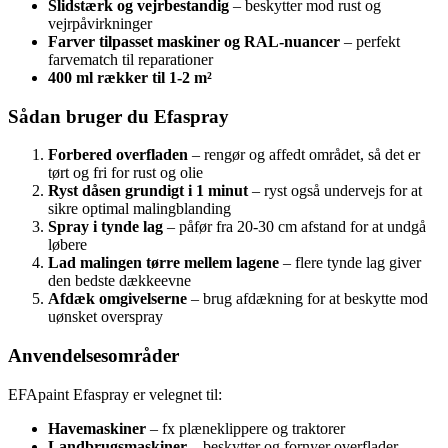
Slidstærk og vejrbestandig
– beskytter mod rust og
vejrpåvirkninger
Farver tilpasset maskiner og RAL-nuancer
– perfekt
farvematch til reparationer
400 ml rækker til 1-2 m²
Sådan bruger du Efaspray
Forbered overfladen
– rengør og affedt området, så det er
tørt og fri for rust og olie
Ryst dåsen grundigt i 1 minut
– ryst også undervejs for at
sikre optimal malingblanding
Spray i tynde lag
– påfør fra 20-30 cm afstand for at undgå
løbere
Lad malingen tørre mellem lagene
– flere tynde lag giver
den bedste dækkeevne
Afdæk omgivelserne
– brug afdækning for at beskytte mod
uønsket overspray
Anvendelsesområder
EFApaint Efaspray er velegnet til:
Havemaskiner
– fx plæneklippere og traktorer
Landbrugsmaskiner
– beskytter og fornyer overflader