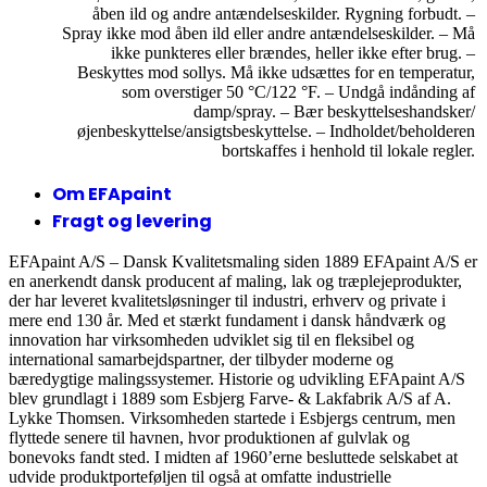
åben ild og andre antændelseskilder. Rygning forbudt. –
Spray ikke mod åben ild eller andre antændelseskilder. – Må
ikke punkteres eller brændes, heller ikke efter brug. –
Beskyttes mod sollys. Må ikke udsættes for en temperatur,
som overstiger 50 °C/122 °F. – Undgå indånding af
damp/spray. – Bær beskyttelseshandsker/
øjenbeskyttelse/ansigtsbeskyttelse. – Indholdet/beholderen
bortskaffes i henhold til lokale regler.
Om EFApaint
Fragt og levering
EFApaint A/S – Dansk Kvalitetsmaling siden 1889 EFApaint A/S er
en anerkendt dansk producent af maling, lak og træplejeprodukter,
der har leveret kvalitetsløsninger til industri, erhverv og private i
mere end 130 år. Med et stærkt fundament i dansk håndværk og
innovation har virksomheden udviklet sig til en fleksibel og
international samarbejdspartner, der tilbyder moderne og
bæredygtige malingssystemer. Historie og udvikling EFApaint A/S
blev grundlagt i 1889 som Esbjerg Farve- & Lakfabrik A/S af A.
Lykke Thomsen. Virksomheden startede i Esbjergs centrum, men
flyttede senere til havnen, hvor produktionen af gulvlak og
bonevoks fandt sted. I midten af 1960’erne besluttede selskabet at
udvide produktporteføljen til også at omfatte industrielle