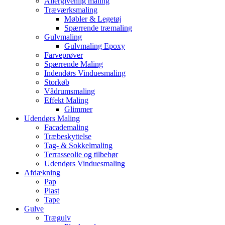
Allergivenlig maling
Træværksmaling
Møbler & Legetøj
Spærrende træmaling
Gulvmaling
Gulvmaling Epoxy
Farveprøver
Spærrende Maling
Indendørs Vinduesmaling
Storkøb
Vådrumsmaling
Effekt Maling
Glimmer
Udendørs Maling
Facademaling
Træbeskyttelse
Tag- & Sokkelmaling
Terrasseolie og tilbehør
Udendørs Vinduesmaling
Afdækning
Pap
Plast
Tape
Gulve
Trægulv