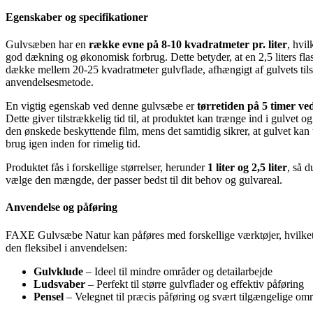
Egenskaber og specifikationer
Gulvsæben har en
række evne på 8-10 kvadratmeter pr. liter
, hvil
god dækning og økonomisk forbrug. Dette betyder, at en 2,5 liters fla
dække mellem 20-25 kvadratmeter gulvflade, afhængigt af gulvets til
anvendelsesmetode.
En vigtig egenskab ved denne gulvsæbe er
tørretiden på 5 timer ve
Dette giver tilstrækkelig tid til, at produktet kan trænge ind i gulvet o
den ønskede beskyttende film, mens det samtidig sikrer, at gulvet kan 
brug igen inden for rimelig tid.
Produktet fås i forskellige størrelser, herunder
1 liter og 2,5 liter
, så 
vælge den mængde, der passer bedst til dit behov og gulvareal.
Anvendelse og påføring
FAXE Gulvsæbe Natur kan påføres med forskellige værktøjer, hvilke
den fleksibel i anvendelsen:
Gulvklude
– Ideel til mindre områder og detailarbejde
Ludsvaber
– Perfekt til større gulvflader og effektiv påføring
Pensel
– Velegnet til præcis påføring og svært tilgængelige om