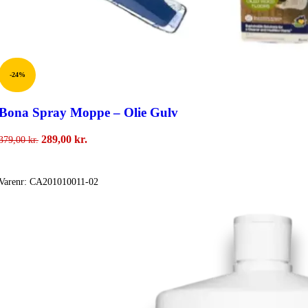
-24%
Bona Spray Moppe – Olie Gulv
Den
Den
289,00
kr.
379,00
kr.
oprindelige
aktuelle
Tilføj Til Kurv
pris
pris
var:
er:
Varenr:
CA201010011-02
379,00 kr..
289,00 kr..