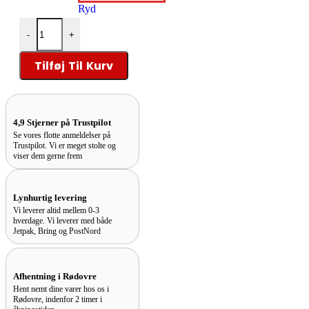
Ryd
FAXE Gulvsæbe Natur antal
-
+
Tilføj Til Kurv
4,9 Stjerner på Trustpilot
Se vores flotte anmeldelser på
Trustpilot. Vi er meget stolte og
viser dem gerne frem
Lynhurtig levering
Vi leverer altid mellem 0-3
hverdage. Vi leverer med både
Jetpak, Bring og PostNord
Afhentning i Rødovre
Hent nemt dine varer hos os i
Rødovre, indenfor 2 timer i