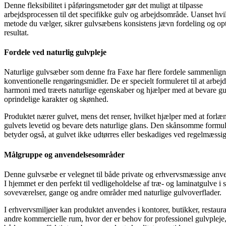
Denne fleksibilitet i påføringsmetoder gør det muligt at tilpasse
arbejdsprocessen til det specifikke gulv og arbejdsområde. Uanset hvi
metode du vælger, sikrer gulvsæbens konsistens jævn fordeling og op
resultat.
Fordele ved naturlig gulvpleje
Naturlige gulvsæber som denne fra Faxe har flere fordele sammenlig
konventionelle rengøringsmidler. De er specielt formuleret til at arbejd
harmoni med træets naturlige egenskaber og hjælper med at bevare gu
oprindelige karakter og skønhed.
Produktet nærer gulvet, mens det renser, hvilket hjælper med at forlæ
gulvets levetid og bevare dets naturlige glans. Den skånsomme formu
betyder også, at gulvet ikke udtørres eller beskadiges ved regelmæssi
Målgruppe og anvendelsesområder
Denne gulvsæbe er velegnet til både private og erhvervsmæssige anve
I hjemmet er den perfekt til vedligeholdelse af træ- og laminatgulve i s
soveværelser, gange og andre områder med naturlige gulvoverflader.
I erhvervsmiljøer kan produktet anvendes i kontorer, butikker, restaur
andre kommercielle rum, hvor der er behov for professionel gulvpleje,