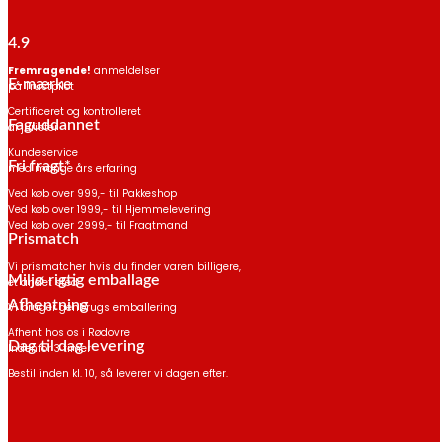
4.9
Fremragende!
anmeldelser
E-mærke
på Trustpilot
Certificeret og kontrolleret
Faguddannet
af jurister
Kundeservice
Fri fragt*
med mange års erfaring
Ved køb over 999,- til Pakkeshop
Ved køb over 1999,- til Hjemmelevering
Ved køb over 2999,- til Fragtmand
Prismatch
*Gælder ikke havemøbler
Vi prismatcher hvis du finder varen billigere,
Miljø rigtig emballage
et andet sted
Afhentning
Vi bruger genbrugs emballering
Afhent hos os i Rødovre
Dag til dag levering
Indenfor 3 timer
Bestil inden kl. 10, så leverer vi dagen efter.