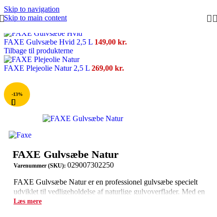
Skip to navigation
Skip to main content
Forside
/
Rengørings div.
/
Rengøring
FAXE Gulvsæbe Hvid 2,5 L
149,00
kr.
Tilbage til produkterne
FAXE Plejeolie Natur 2,5 L
269,00
kr.
-13%
FAXE Gulvsæbe Natur
029007302250
Varenummer (SKU):
FAXE Gulvsæbe Natur er en professionel gulvsæbe specielt
udviklet til vedligeholdelse af naturlige gulvoverflader. Med en
række evne på 8-10 kvm pr. liter og en tørretid på 5 timer ved
Læs mere
20°C, giver den effektiv rengøring og beskyttelse af træ og