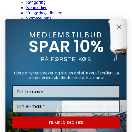
Rengøring
Kemikalier
Rengøringstilbehør
Skimmel rens
Gavekort
Mærker
MEDLEMSTILBUD
Beck & Jørgensen
SPAR 10%
Beckers
Bona
Forside
PÅ FØRSTE KØB
Kundeservice
Om Os
Fragt Og Retur
Tilmeld nyhedsbrevet og bliv en del af KVALI-familien. Så
Tilbud
sender vi din rabatkode med det samme!
Login / Register
Kurv
Luk
Log Ind
Luk
TILMELD DIG HER