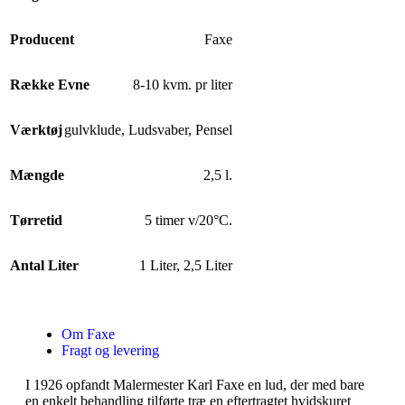
Producent
Faxe
Række Evne
8-10 kvm. pr liter
Værktøj
gulvklude
,
Ludsvaber
,
Pensel
Mængde
2,5 l.
Tørretid
5 timer v/20°C.
Antal Liter
1 Liter
,
2,5 Liter
Om Faxe
Fragt og levering
I 1926 opfandt Malermester Karl Faxe en lud, der med bare
en enkelt behandling tilførte træ en eftertragtet hvidskuret