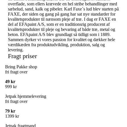
overflade, som ellers krævede en hel stribe behandlinger med
sæbelud, sand, kalk og pibeler. Karl Faxe´s lud blev starten på
FAXE, der siden og gang på gang har sat nye standarder for
kvalitetsprodukter til nænsom pleje af træ. I dag er FAXE en
del af EFApaint A/S, som er en traditionsrig producent af
kvalitetsprodukter til pleje og bevaring af både træ, metal og
beton. EFApaint A/S blev grundlagt så tidligt som i 1889.
Sammen dyrker vi vores passion for kvalitet og dækker hele
værdikæden fra produktudvikling, produktion, salg og
levering.
Fragt priser
Bring Pakke shop
fri fragt over
49 kr
999 kr
Jetpak hjemmelevering
fri fragt over
79 kr
1399 kr
Jetpak fragtmand