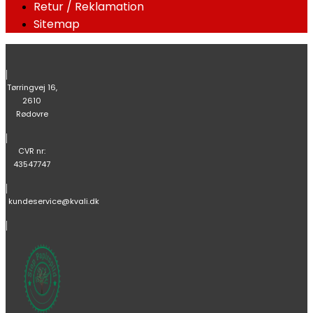
Retur / Reklamation
Sitemap
|
Tørringvej 16,
2610
Rødovre
|
CVR nr:
43547747
|
kundeservice@kvali.dk
|