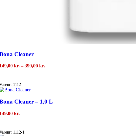
Bona Cleaner
Prisinterval:
149,00
kr.
–
399,00
kr.
149,00 kr.
Vælg Muligheder
til
399,00 kr.
Varenr:
1112
Bona Cleaner – 1,0 L
149,00
kr.
Tilføj Til Kurv
Varenr:
1112-1