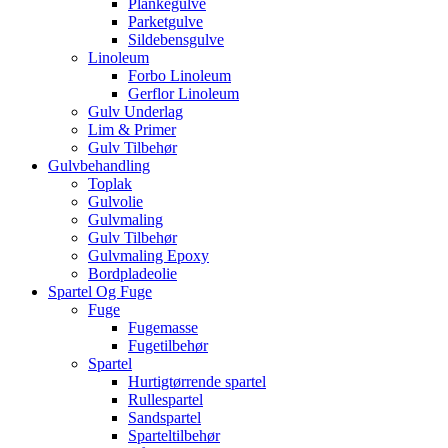
Plankegulve
Parketgulve
Sildebensgulve
Linoleum
Forbo Linoleum
Gerflor Linoleum
Gulv Underlag
Lim & Primer
Gulv Tilbehør
Gulvbehandling
Toplak
Gulvolie
Gulvmaling
Gulv Tilbehør
Gulvmaling Epoxy
Bordpladeolie
Spartel Og Fuge
Fuge
Fugemasse
Fugetilbehør
Spartel
Hurtigtørrende spartel
Rullespartel
Sandspartel
Sparteltilbehør