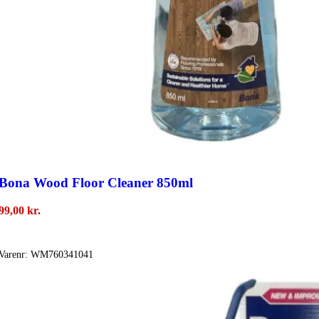
Bona Wood Floor Cleaner 850ml
99,00
kr.
Vælg Muligheder
Varenr:
WM760341041