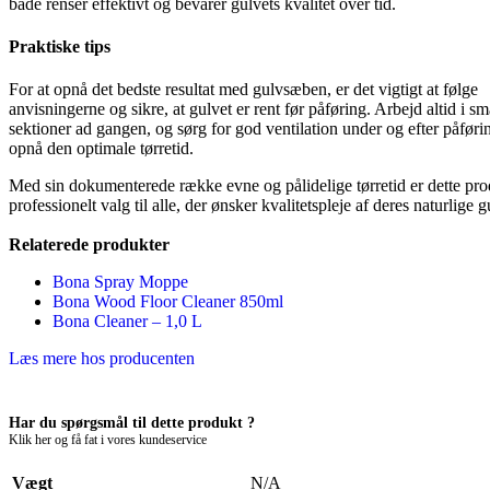
både renser effektivt og bevarer gulvets kvalitet over tid.
Praktiske tips
For at opnå det bedste resultat med gulvsæben, er det vigtigt at følge
anvisningerne og sikre, at gulvet er rent før påføring. Arbejd altid i sm
sektioner ad gangen, og sørg for god ventilation under og efter påførin
opnå den optimale tørretid.
Med sin dokumenterede række evne og pålidelige tørretid er dette pro
professionelt valg til alle, der ønsker kvalitetspleje af deres naturlige g
Relaterede produkter
Bona Spray Moppe
Bona Wood Floor Cleaner 850ml
Bona Cleaner – 1,0 L
Læs mere hos producenten
Har du spørgsmål til dette produkt ?
Klik her og få fat i vores kundeservice
Vægt
N/A