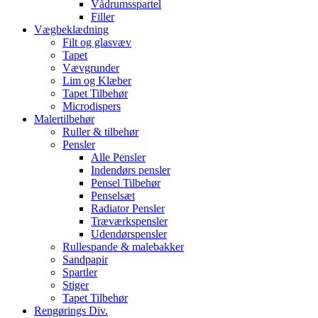
Vådrumsspartel
Filler
Vægbeklædning
Filt og glasvæv
Tapet
Vævgrunder
Lim og Klæber
Tapet Tilbehør
Microdispers
Malertilbehør
Ruller & tilbehør
Pensler
Alle Pensler
Indendørs pensler
Pensel Tilbehør
Penselsæt
Radiator Pensler
Træværkspensler
Udendørspensler
Rullespande & malebakker
Sandpapir
Spartler
Stiger
Tapet Tilbehør
Rengørings Div.