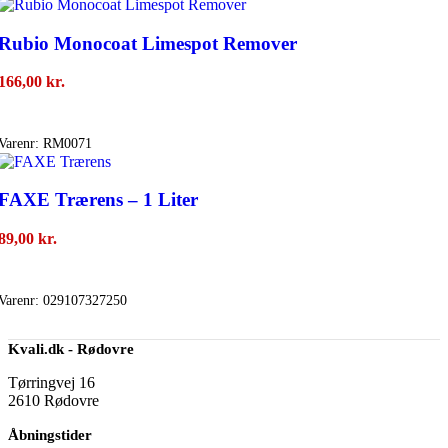
Rubio Monocoat Limespot Remover
166,00
kr.
Tilføj Til Kurv
Varenr:
RM0071
FAXE Trærens – 1 Liter
89,00
kr.
Tilføj Til Kurv
Varenr:
029107327250
Kvali.dk - Rødovre
Tørringvej 16
2610 Rødovre
Åbningstider