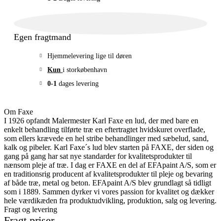
Egen fragtmand
Hjemmelevering lige til døren
Kun
i storkøbenhavn
0-1
dages levering
Om Faxe
I 1926 opfandt Malermester Karl Faxe en lud, der med bare en
enkelt behandling tilførte træ en eftertragtet hvidskuret overflade,
som ellers krævede en hel stribe behandlinger med sæbelud, sand,
kalk og pibeler. Karl Faxe´s lud blev starten på FAXE, der siden og
gang på gang har sat nye standarder for kvalitetsprodukter til
nænsom pleje af træ. I dag er FAXE en del af EFApaint A/S, som er
en traditionsrig producent af kvalitetsprodukter til pleje og bevaring
af både træ, metal og beton. EFApaint A/S blev grundlagt så tidligt
som i 1889. Sammen dyrker vi vores passion for kvalitet og dækker
hele værdikæden fra produktudvikling, produktion, salg og levering.
Fragt og levering
Fragt priser