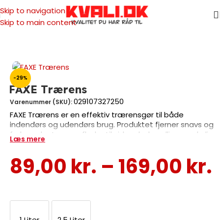
Skip to navigation
Skip to main content
Forside
/
Rengørings div.
/
Rengøring
-29%
FAXE Trærens
029107327250
Varenummer (SKU):
FAXE Trærens er en effektiv trærensgør til både
indendørs og udendørs brug. Produktet fjerner snavs og
forbereder træoverflader til videre behandling med olie
Læs mere
eller lak. Med en rækkevne på ca. 100 m2 per liter og en
tørretid på 5 timer er det nemt at anvende med
89,00
kr.
–
169,00
kr.
gulvklude, gulvmoppe eller skuresvamp. Fås i 1 liter og
2,5 liter – vælg den størrelse der passer til dit projekt og
få professionelle resultater på træterrasser, gulve og
møbler.
1 Liter
2,5 Liter