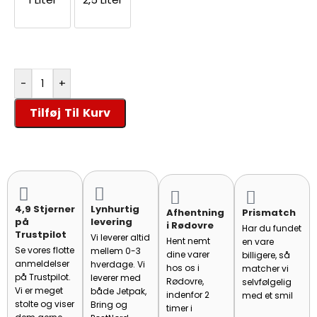
-
+
Tilføj Til Kurv
4,9 Stjerner
Lynhurtig
Afhentning
Prismatch
på
levering
i Rødovre
Har du fundet
Trustpilot
Vi leverer altid
Hent nemt
en vare
Se vores flotte
mellem 0-3
dine varer
billigere, så
anmeldelser
hverdage. Vi
hos os i
matcher vi
på Trustpilot.
leverer med
Rødovre,
selvfølgelig
Vi er meget
både Jetpak,
indenfor 2
med et smil
stolte og viser
Bring og
timer i