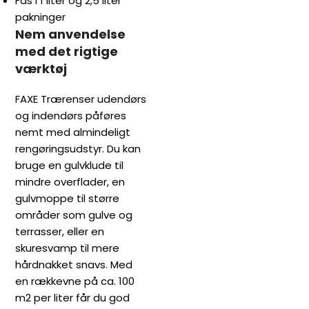
Fås i 1 liter og 2,5 liter
pakninger
Nem anvendelse
med det rigtige
værktøj
FAXE Trærenser udendørs
og indendørs påføres
nemt med almindeligt
rengøringsudstyr. Du kan
bruge en gulvklude til
mindre overflader, en
gulvmoppe til større
områder som gulve og
terrasser, eller en
skuresvamp til mere
hårdnakket snavs. Med
en rækkevne på ca. 100
m2 per liter får du god