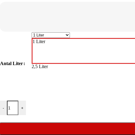
1 Liter
Antal Liter
2,5 Liter
FAXE Trærens antal
-
+