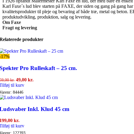
I 1926 opfandt Malermester Karl Faxe en lud, der med bare en enkelt be
Karl Faxe´s lud blev starten på FAXE, der siden og gang på gang har s
kvalitetsprodukter til pleje og bevaring af både træ, metal og beton.
produktudvikling, produktion, salg og levering.
Om Faxe
Fragt og levering
Relaterede produkter
-17%
Spekter Pro Rulleskaft – 25 cm.
Den
Den
49,00
kr.
59,00
kr.
oprindelige
aktuelle
Tilføj til kurv
pris
pris
Varenr:
84446
var:
er:
59,00 kr..
49,00 kr..
Ludsvaber Inkl. Klud 45 cm
199,00
kr.
Tilføj til kurv
Varenr:
122393