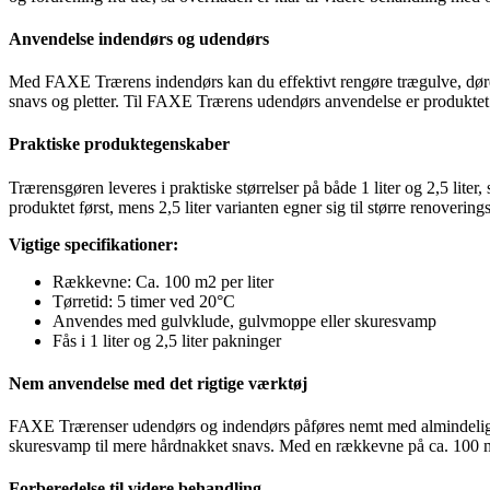
Anvendelse indendørs og udendørs
Med FAXE Trærens indendørs kan du effektivt rengøre trægulve, døre,
snavs og pletter. Til FAXE Trærens udendørs anvendelse er produktet id
Praktiske produktegenskaber
Trærensgøren leveres i praktiske størrelser på både 1 liter og 2,5 liter
produktet først, mens 2,5 liter varianten egner sig til større renovering
Vigtige specifikationer:
Rækkevne: Ca. 100 m2 per liter
Tørretid: 5 timer ved 20°C
Anvendes med gulvklude, gulvmoppe eller skuresvamp
Fås i 1 liter og 2,5 liter pakninger
Nem anvendelse med det rigtige værktøj
FAXE Trærenser udendørs og indendørs påføres nemt med almindeligt r
skuresvamp til mere hårdnakket snavs. Med en rækkevne på ca. 100 m2 p
Forberedelse til videre behandling