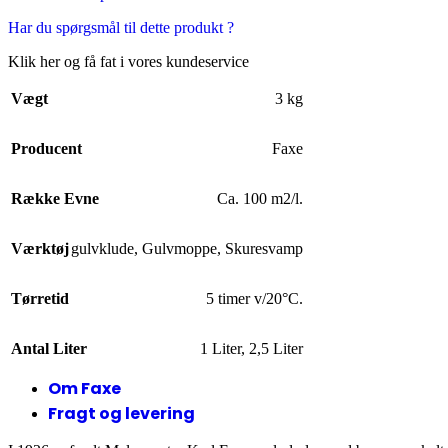
Har du spørgsmål til dette produkt ?
Klik her og få fat i vores kundeservice
Vægt
3 kg
Producent
Faxe
Række Evne
Ca. 100 m2/l.
Værktøj
gulvklude
,
Gulvmoppe
,
Skuresvamp
Tørretid
5 timer v/20°C.
Antal Liter
1 Liter
,
2,5 Liter
Om Faxe
Fragt og levering