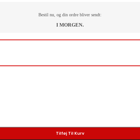
Bestil nu, og din ordre bliver sendt:
I MORGEN.
Tilføj Til Kurv