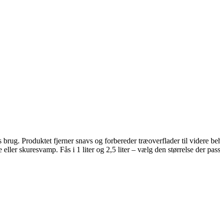
Spartel Tilbehør
Vægbeklædning
brug. Produktet fjerner snavs og forbereder træoverflader til videre be
er skuresvamp. Fås i 1 liter og 2,5 liter – vælg den størrelse der passer 