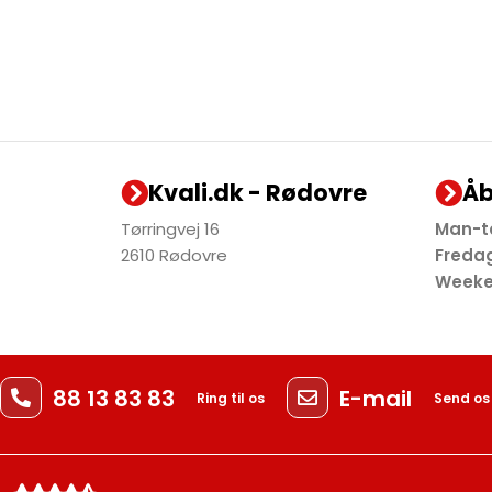
Kvali.dk - Rødovre
Åb
Tørringvej 16
Man-
2610 Rødovre
Fre
Week
88 13 83 83
E-mail
Ring til os
Send os