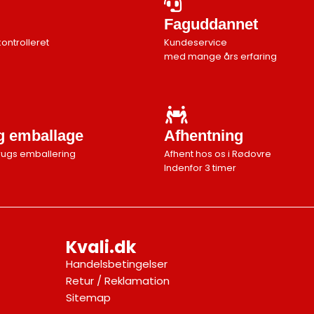
Faguddannet
kontrolleret
Kundeservice
med mange års erfaring
ig emballage
Afhentning
rugs emballering
Afhent hos os i Rødovre
Indenfor 3 timer
Kvali.dk
Handelsbetingelser
Retur / Reklamation
Sitemap