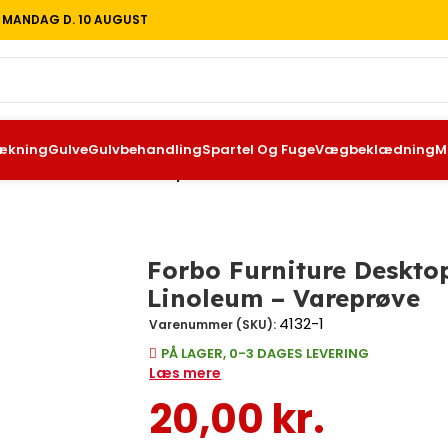
T MANDAG D. 10 AUGUST
ækning
Gulve
Gulvbehandling
Spartel Og Fuge
Vægbeklædning
M
 Møbel Linoleum – Vareprøve
Forbo Furniture Deskto
Linoleum – Vareprøve
4132-1
Varenummer (SKU):
PÅ LAGER, 0-3 DAGES LEVERING
Læs mere
20,00
kr.