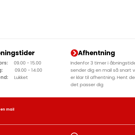
ningstider
Afhentning
tors:
09.00 - 15.00
Indenfor 3 timer i åbningstide
dag:
09.00 - 14.00
sender dig en mail så snart 
end:
Lukket
er klar til afhentning. Hent 
det passer dig
 en mail