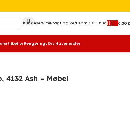
Kundeservice
Fragt Og Retur
Om Os
Tilbud
0,00
K
alertilbehør
Rengørings Div.
Havemøbler
p, 4132 Ash – Møbel