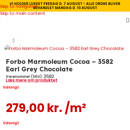
VI HOLDER LUKKET FREDAG D. 7 AUGUST - ALLE ORDRE BLIVER
Skip to navigation
BEHANDLET MANDAG D. 10 AUGUST
Skip to main content
Forside
/
Gulve
/
Linoleum
/
Forbo Linoleum
Se video
Forbo Marmoleum Cocoa – 3582
Earl Grey Chocolate
3582
Varenummer (SKU):
Læs mere om produktet
Udsolgt
279,00
kr.
/m²
Udsolgt