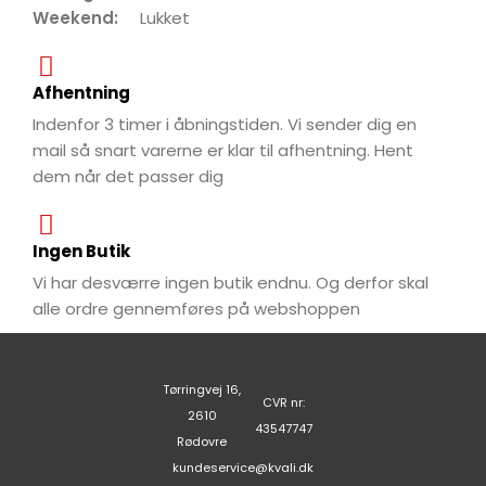
Weekend:
Lukket
Afhentning
Indenfor 3 timer i åbningstiden. Vi sender dig en
mail så snart varerne er klar til afhentning. Hent
dem når det passer dig
Ingen Butik
Vi har desværre ingen butik endnu. Og derfor skal
alle ordre gennemføres på webshoppen
Tørringvej 16,
CVR nr:
2610
43547747
Rødovre
kundeservice@kvali.dk