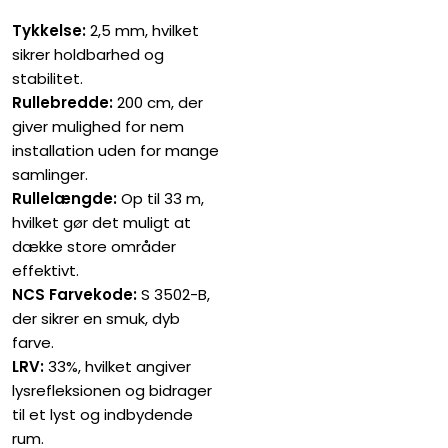
Tykkelse:
2,5 mm, hvilket
sikrer holdbarhed og
stabilitet.
Rullebredde:
200 cm, der
giver mulighed for nem
installation uden for mange
samlinger.
Rullelængde:
Op til 33 m,
hvilket gør det muligt at
dække store områder
effektivt.
NCS Farvekode:
S 3502-B,
der sikrer en smuk, dyb
farve.
LRV:
33%, hvilket angiver
lysrefleksionen og bidrager
til et lyst og indbydende
rum.