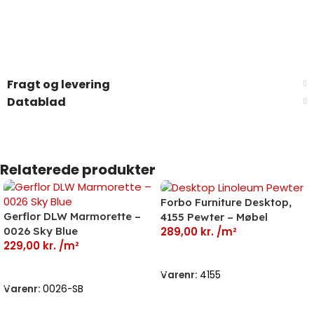
Fragt og levering
Datablad
Relaterede produkter
Forbo Furniture Desktop,
Gerflor DLW Marmorette –
4155 Pewter – Møbel
0026 Sky Blue
289,00
kr.
/m²
Linoleum
229,00
kr.
/m²
Læs Mere
Læs Mere
Varenr:
4155
Varenr:
0026-SB