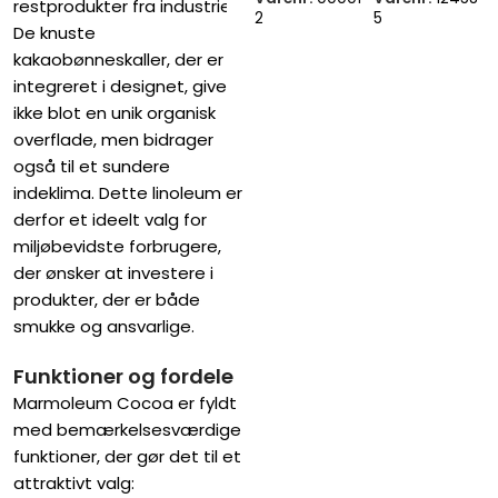
restprodukter fra industrien.
2
5
De knuste
kakaobønneskaller, der er
integreret i designet, giver
ikke blot en unik organisk
overflade, men bidrager
også til et sundere
indeklima. Dette linoleum er
derfor et ideelt valg for
miljøbevidste forbrugere,
der ønsker at investere i
produkter, der er både
smukke og ansvarlige.
Funktioner og fordele
Marmoleum Cocoa er fyldt
med bemærkelsesværdige
funktioner, der gør det til et
attraktivt valg: