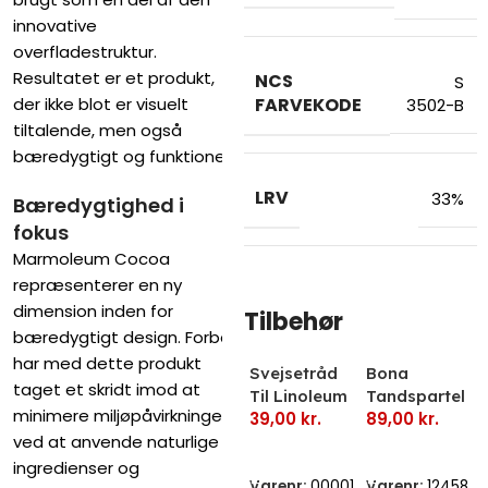
innovative
overfladestruktur.
Resultatet er et produkt,
NCS
S
der ikke blot er visuelt
FARVEKODE
3502-B
tiltalende, men også
bæredygtigt og funktionelt.
LRV
33%
Bæredygtighed i
fokus
Marmoleum Cocoa
repræsenterer en ny
dimension inden for
Tilbehør
bæredygtigt design. Forbo
har med dette produkt
Svejsetråd
Bona
taget et skridt imod at
Til Linoleum
Tandspartel
minimere miljøpåvirkningen
39,00
kr.
89,00
kr.
Til Lim
ved at anvende naturlige
Læs Mere
Vælg Muligheder
ingredienser og
Varenr:
00001
Varenr:
12458