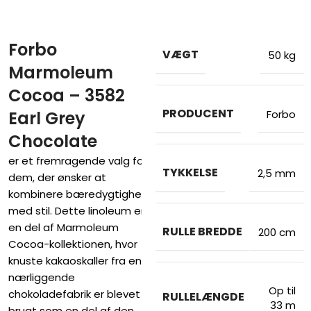
Forbo
VÆGT
50 kg
Marmoleum
Cocoa – 3582
PRODUCENT
Earl Grey
Forbo
Chocolate
er et fremragende valg for
TYKKELSE
2,5 mm
dem, der ønsker at
kombinere bæredygtighed
med stil. Dette linoleum er
en del af Marmoleum
RULLE BREDDE
200 cm
Cocoa-kollektionen, hvor
knuste kakaoskaller fra en
nærliggende
Op til
chokoladefabrik er blevet
RULLELÆNGDE
33 m
brugt som en del af den