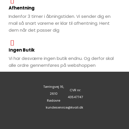
Afhentning
Indenfor 3 timer i åbningstiden. Vi sender dig en
mail så snart varerne er klar til afhentning. Hent
dem når det passer dig
Ingen Butik
Vi har desværre ingen butik endnu. Og derfor skal
alle ordre gennemføres på webshoppen
Tørringvej 16,
CVR nr:
2610
43547747
Rødovre
kundeservice@kvali.dk