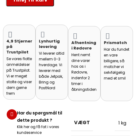
4,9 Stjerner
Lynhurtig
Afhentning
Prismatch
på
levering
i Rødovre
Har du fundet
Trustpilot
Vi leverer altid
Hent nemt
en vare
Se vores flotte
mellem 0-3
dine varer
billigere, så
anmeldelser
hverdage. Vi
hos os i
matcher vi
på Trustpilot.
leverer med
Rødovre,
selvfølgelig
Vi er meget
både Jetpak,
indenfor 2
med et smil
stolte og viser
Bring og
timer i
dem gerne
PostNord
åbningstiden
frem
Har du spørgsmål til
dette produkt ?
VÆGT
1 kg
Klik her og få fat i vores
kundeservice