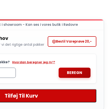
let i showroom - Kan ses i vores butik i Rødovre
hov
Bestil Vareprøve 20,-
i det rigtige antal pakker
ke?
Hvordan beregner jeg m²?
BEREGN
Tilføj Til Kurv