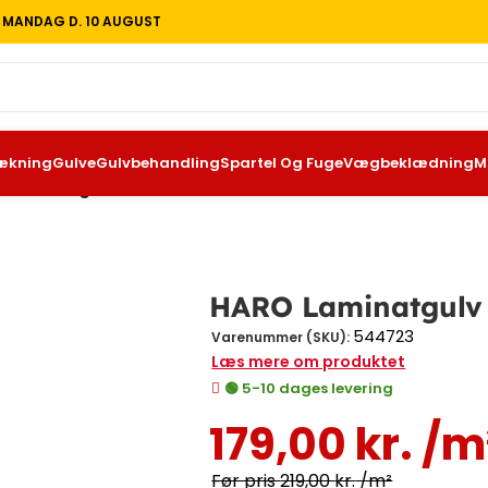
T MANDAG D. 10 AUGUST
g
Afdækning
Gulve
Gulvbehandling
Spartel Og Fuge
Vægbeklædning
Malert
tgulv Plank Akacie Vario
HARO Laminatgulv Pl
544723
Varenummer (SKU):
Læs mere om produktet
🟢 5-10 dages levering
179,00
kr.
/m²
219,00
kr.
/m²