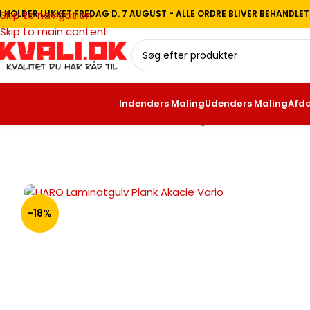
I HOLDER LUKKET FREDAG D. 7 AUGUST - ALLE ORDRE BLIVER BEHANDLE
Skip to navigation
Skip to main content
Indendørs Maling
Udendørs Malin
Forside
/
Gulve
/
Laminat Gulv
/
Almindelig Laminat Gulv
/
HARO Lamina
-18%