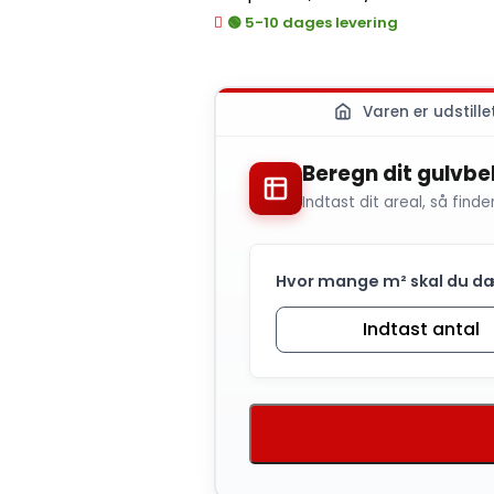
🟢 5-10 dages levering
Varen er udstil
Beregn dit gulvbe
Indtast dit areal, så finder v
Hvor mange m² skal du dæk