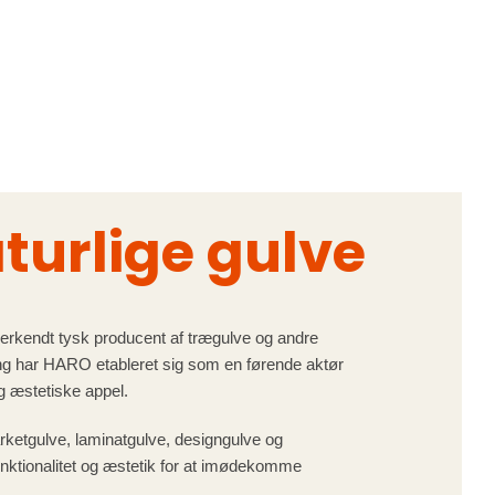
urlige gulve
kendt tysk producent af trægulve og andre
ng har HARO etableret sig som en førende aktør
og æstetiske appel.
arketgulve, laminatgulve, designgulve og
nktionalitet og æstetik for at imødekomme