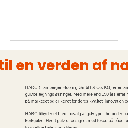
il en verden af nat
HARO (Hamberger Flooring GmbH & Co. KG) er en aner
gulvbelægningsløsninger. Med mere end 150 års erfari
på markedet og er kendt for deres kvalitet, innovation 
HARO tilbyder et bredt udvalg af gulvtyper, herunder p
korkgulve. Hvert gulv er designet med fokus på både fu
forskellige behov og stilarter.