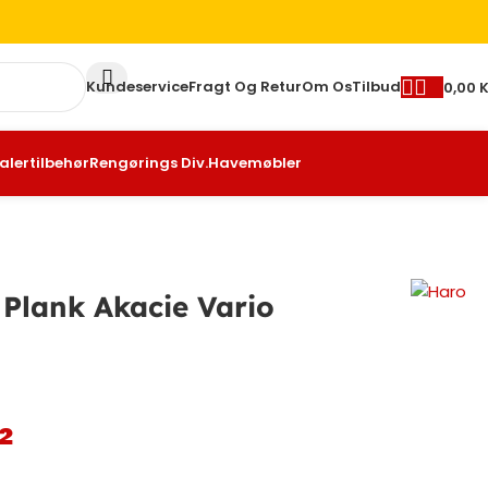
Kundeservice
Fragt Og Retur
Om Os
Tilbud
0,00
K
ilbehør
Rengørings Div.
Havemøbler
ank Akacie Vario