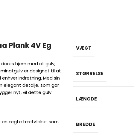
a Plank 4V Eg
VÆGT
e deres hjem med et gulv,
minatgulv er designet til at
STØRRELSE
 i enhver indretning. Med sin
en elegant detalje, som gør
gger nyt, vil dette gulv
LÆNGDE
r en ægte træfølelse, som
BREDDE