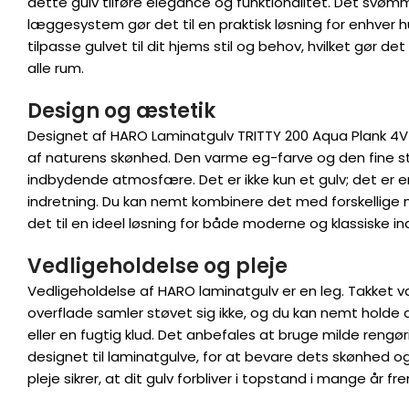
dette gulv tilføre elegance og funktionalitet. Det svøm
læggesystem gør det til en praktisk løsning for enhver
tilpasse gulvet til dit hjems stil og behov, hvilket gør det 
alle rum.
Design og æstetik
Designet af HARO Laminatgulv TRITTY 200 Aqua Plank 4V E
af naturens skønhed. Den varme eg-farve og den fine s
indbydende atmosfære. Det er ikke kun et gulv; det er e
indretning. Du kan nemt kombinere det med forskellige m
det til en ideel løsning for både moderne og klassiske in
Vedligeholdelse og pleje
Vedligeholdelse af HARO laminatgulv er en leg. Takket 
overflade samler støvet sig ikke, og du kan nemt holde
eller en fugtig klud. Det anbefales at bruge milde rengør
designet til laminatgulve, for at bevare dets skønhed
pleje sikrer, at dit gulv forbliver i topstand i mange år fr