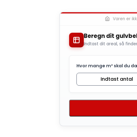
Varen er ikke
Beregn dit gulvb
Indtast dit areal, så finde
Hvor mange m² skal du d