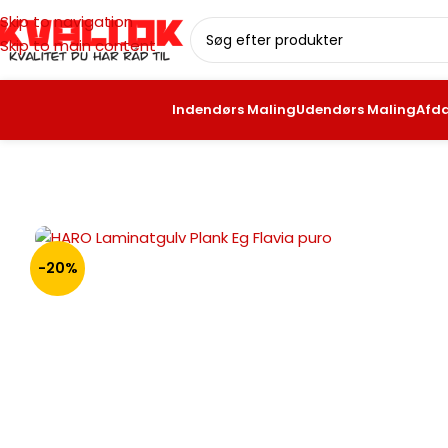
Skip to navigation
Skip to main content
Indendørs Maling
Udendørs Maling
Afd
Forside
/
Gulve
/
Laminat Gulv
/
Vandresistent Laminat Gulv
/
H
-20%