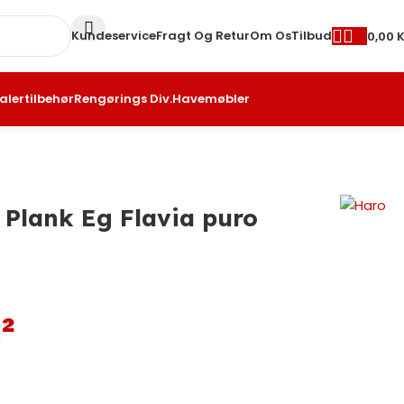
Kundeservice
Fragt Og Retur
Om Os
Tilbud
0,00
K
alertilbehør
Rengørings Div.
Havemøbler
Plank Eg Flavia puro
²