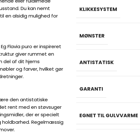
mende eller fuldlimede
 husstand. Du kan nemt
KLIKKESYSTEM
til en alsidig mulighed for
MØNSTER
g Flavia puro er inspireret
truktur giver rummet en
n del af dit hjems
ANTISTATISK
øbler og farver, hvilket gør
dretninger.
GARANTI
være den antistatiske
 det rent med en støvsuger
ingsmidler, der er specielt
EGNET TIL GULVVARME
 og holdbarhed. Regelmæssig
emover.