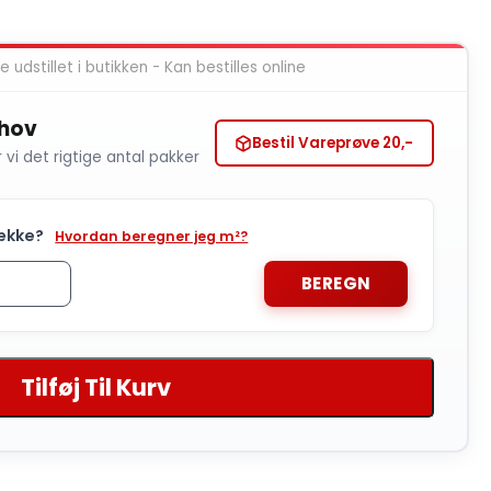
 udstillet i butikken - Kan bestilles online
ehov
Bestil Vareprøve 20,-
r vi det rigtige antal pakker
ække?
Hvordan beregner jeg m²?
BEREGN
Tilføj Til Kurv