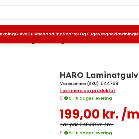
ækning
Gulve
Gulvbehandling
Spartel Og Fuge
Vægbeklædning
M
ARO Laminatgulv Plank Eg Flavia puro
HARO Laminatgulv 
544769
Varenummer (SKU):
Læs mere om produktet
🟢 5-10 dages levering
199,00
kr.
/m
249,00
kr.
/m²
🟢 5-10 dages levering