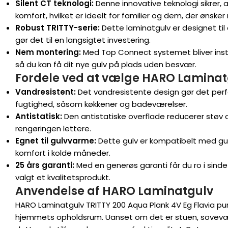
Silent CT teknologi:
Denne innovative teknologi sikrer, 
komfort, hvilket er ideelt for familier og dem, der ønsker
Robust TRITTY-serie:
Dette laminatgulv er designet til 
gør det til en langsigtet investering.
Nem montering:
Med Top Connect systemet bliver insta
så du kan få dit nye gulv på plads uden besvær.
Fordele ved at vælge HARO Laminat
Vandresistent:
Det vandresistente design gør det perf
fugtighed, såsom køkkener og badeværelser.
Antistatisk:
Den antistatiske overflade reducerer støv o
rengøringen lettere.
Egnet til gulvvarme:
Dette gulv er kompatibelt med gulv
komfort i kolde måneder.
25 års garanti:
Med en generøs garanti får du ro i sinde
valgt et kvalitetsprodukt.
Anvendelse af HARO Laminatgulv
HARO Laminatgulv TRITTY 200 Aqua Plank 4V Eg Flavia puro
hjemmets opholdsrum. Uanset om det er stuen, sovevære