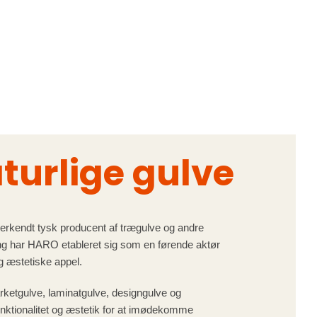
turlige gulve
kendt tysk producent af trægulve og andre
ng har HARO etableret sig som en førende aktør
og æstetiske appel.
arketgulve, laminatgulve, designgulve og
nktionalitet og æstetik for at imødekomme