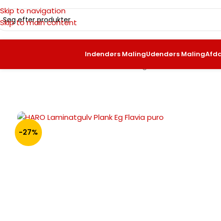
Skip to navigation
Skip to main content
Indendørs Maling
Udendørs Maling
Afd
Forside
/
Gulve
/
Laminat Gulv
/
Almindelig Laminat Gulv
/
HARO 
-27%