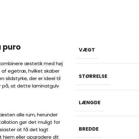
a puro
VÆGT
t kombinere æstetik med høj
e af egetræ, hvilket skaber
STØRRELSE
lidstyrke, der er ideel til
r på, at dette laminatgulv
LÆNGDE
næsten alle rum, herunder
allation gør det muligt for
BREDDE
iaster at få det lagt
t hjem eller opgradere dit