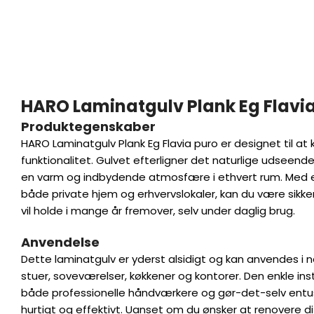
HARO Laminatgulv Plank Eg Flavi
Produktegenskaber
HARO Laminatgulv Plank Eg Flavia puro er designet til a
funktionalitet. Gulvet efterligner det naturlige udseend
en varm og indbydende atmosfære i ethvert rum. Med en s
både private hjem og erhvervslokaler, kan du være sikke
vil holde i mange år fremover, selv under daglig brug.
Anvendelse
Dette laminatgulv er yderst alsidigt og kan anvendes i 
stuer, soveværelser, køkkener og kontorer. Den enkle inst
både professionelle håndværkere og gør-det-selv entus
hurtigt og effektivt. Uanset om du ønsker at renovere di