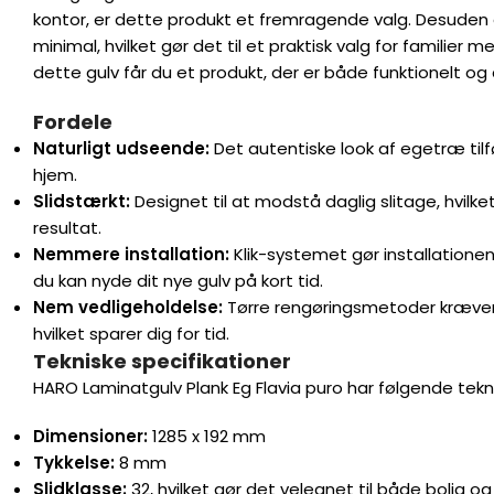
kontor, er dette produkt et fremragende valg. Desuden 
minimal, hvilket gør det til et praktisk valg for familier
dette gulv får du et produkt, der er både funktionelt og 
Fordele
Naturligt udseende:
Det autentiske look af egetræ tilføje
hjem.
Slidstærkt:
Designet til at modstå daglig slitage, hvilket
resultat.
Nemmere installation:
Klik-systemet gør installationen
du kan nyde dit nye gulv på kort tid.
Nem vedligeholdelse:
Tørre rengøringsmetoder kræver i
hvilket sparer dig for tid.
Tekniske specifikationer
HARO Laminatgulv Plank Eg Flavia puro har følgende tekni
Dimensioner:
1285 x 192 mm
Tykkelse:
8 mm
Slidklasse:
32, hvilket gør det velegnet til både bolig og 