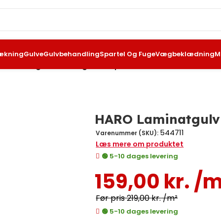
ækning
Gulve
Gulvbehandling
Spartel Og Fuge
Vægbeklædning
M
Laminatgulv Plank Eg Flavia puro
HARO Laminatgulv 
544711
Varenummer (SKU):
Læs mere om produktet
🟢 5-10 dages levering
159,00
kr.
/m
219,00
kr.
/m²
🟢 5-10 dages levering