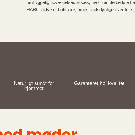
omhyggelig udvælgelsesproces, hvor kun de bedste træs
HARO-gulve er holdbare, modstandsdygtige over for sli
Naturligt sundt for
Garanteret høj kvalitet
hjemmet
hed møder