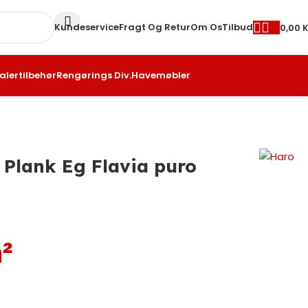
Kundeservice
Fragt Og Retur
Om Os
Tilbud
0,00
K
alertilbehør
Rengørings Div.
Havemøbler
Plank Eg Flavia puro
²