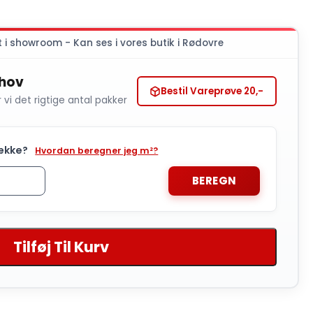
t i showroom - Kan ses i vores butik i Rødovre
ehov
Bestil Vareprøve 20,-
r vi det rigtige antal pakker
ække?
Hvordan beregner jeg m²?
BEREGN
Tilføj Til Kurv