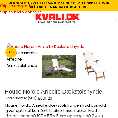
VI HOLDER LUKKET FREDAG D. 7 AUGUST - ALLE ORDRE BLIVER
Skip to navigation
BEHANDLET MANDAG D. 10 AUGUST
Skip to main content
Forside
/
Havemøbler
/
Tilbehør Havemøbler
-26%
House Nordic Arrecife Dækstolshynde
8001120
Varenummer (SKU):
House Nordic Arrecife dækstolshynde i hvid bomuld
giver optimal komfort til dine havemøbler. Med
dimensioner på 197 x 55 x 5 cm og vægt på 2,4 kg