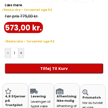
passer den perfekt til de fleste dækstole. Det naturlige
Læs mere
bomuldsmateriale sikrer god åndbarhed og behagelig
ℹ️ Restordre – forventet uge 52
følelse, mens det klassiske hvide design skaber
775,00
kr.
elegance i haven. Perfekt til terrasse, have eller
poolområde.
573,00
kr.
ℹ️ Restordre – forventet uge 52
-
+
Tilføj Til Kurv
4,9 Stjerner
Levering
Afhentning
Prismatch
på
ikke mulig
Leveringen vil
Har du fundet
Trustpilot
Afhentning af
typisk være
en vare