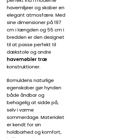
perfekt ind i moderne
havemiljøer og skaber en
elegant atmosfære. Med
sine dimensioner på 197
cm i længden og 55 cm i
bredden er den designet
til at passe perfekt til
dækstole og andre
havemøbler træ
konstruktioner.
Bomuldens naturlige
egenskaber gør hynden
både åndbar og
behagelig at sidde på,
selv i varme
sommerdage. Materialet
er kendt for sin
holdbarhed og komfort,