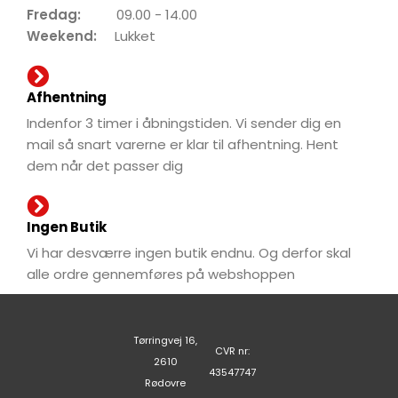
Fredag:
09.00 - 14.00
Weekend:
Lukket
Afhentning
Indenfor 3 timer i åbningstiden. Vi sender dig en
mail så snart varerne er klar til afhentning. Hent
dem når det passer dig
Ingen Butik
Vi har desværre ingen butik endnu. Og derfor skal
alle ordre gennemføres på webshoppen
Tørringvej 16,
CVR nr:
2610
43547747
Rødovre