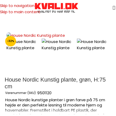
Skip to navigation
Skip to main content
Forside
/
Havemøbler
/
Kunstig plante
-32%
House Nordic Kunstig plante, grøn, H:75
cm
9501120
Varenummer (SKU):
House Nordic kunstige planter i grøn farve på 75 cm
højde er den perfekte løsning til moderne hjem og
havemøbler. Fremstillet i holdbart PE plastik, der
modstår vejrlig og bevarer sin naturlige udseende år