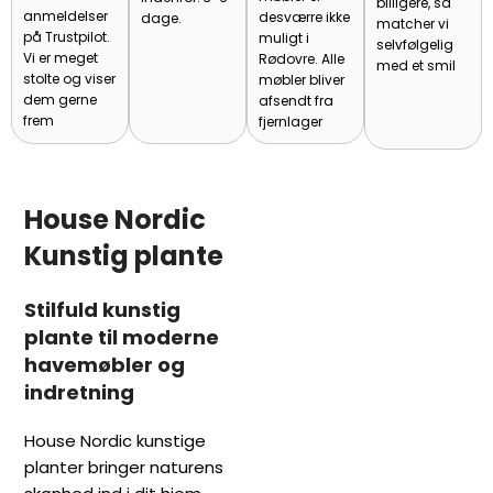
billigere, så
anmeldelser
desværre ikke
dage.
matcher vi
på Trustpilot.
muligt i
selvfølgelig
Vi er meget
Rødovre. Alle
med et smil
stolte og viser
møbler bliver
dem gerne
afsendt fra
frem
fjernlager
House Nordic
Kunstig plante
Stilfuld kunstig
plante til moderne
havemøbler og
indretning
House Nordic kunstige
planter bringer naturens