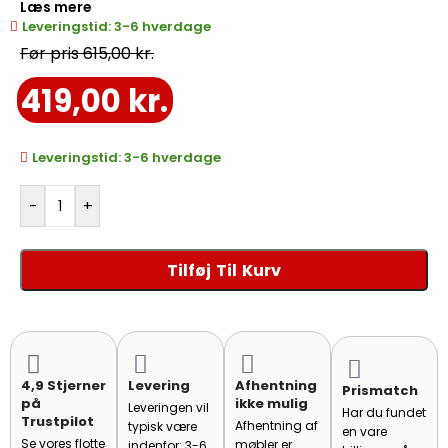
Læs mere
efter år. Leveres færdigsamlet og klar til brug – ingen
Leveringstid: 3-6 hverdage
vanding eller pleje nødvendig. Ideel til både indendørs
615,00
kr.
og udendørs anvendelse.
419,00
kr.
Leveringstid: 3-6 hverdage
-
+
Tilføj Til Kurv
4,9 Stjerner
Levering
Afhentning
Prismatch
på
ikke mulig
Leveringen vil
Har du fundet
Trustpilot
Afhentning af
typisk være
en vare
Se vores flotte
møbler er
indenfor: 3-6