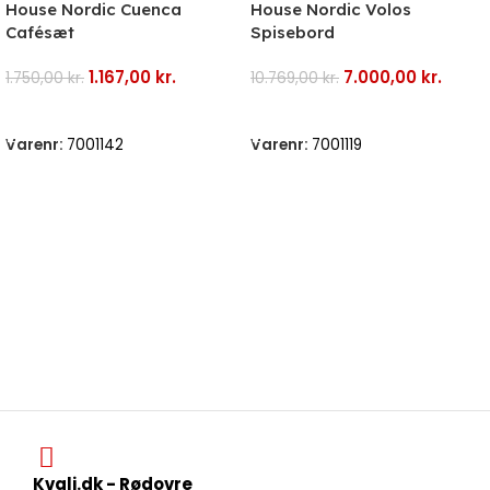
House Nordic Cuenca
House Nordic Volos
Cafésæt
Spisebord
1.167,00
kr.
7.000,00
kr.
1.750,00
kr.
10.769,00
kr.
Tilføj Til Kurv
Tilføj Til Kurv
Varenr:
7001142
Varenr:
7001119
Kvali.dk - Rødovre