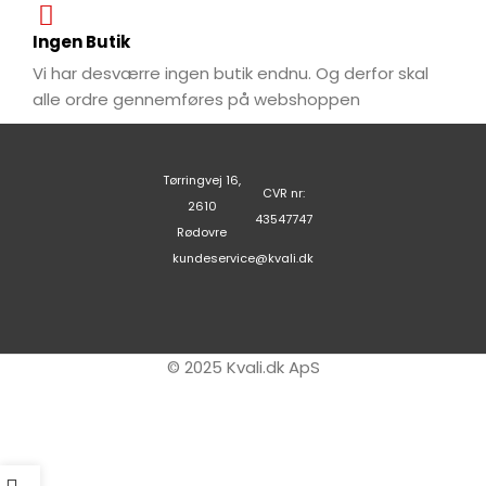
Ingen Butik
Vi har desværre ingen butik endnu. Og derfor skal
alle ordre gennemføres på webshoppen
Tørringvej 16,
CVR nr:
2610
43547747
Rødovre
kundeservice@kvali.dk
© 2025 Kvali.dk ApS