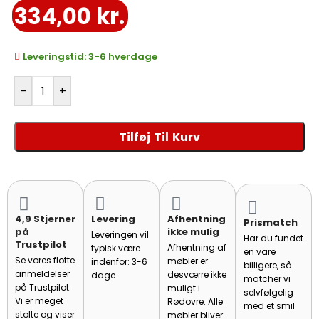
334,00
kr.
Leveringstid: 3-6 hverdage
-
+
Tilføj Til Kurv
4,9 Stjerner
Levering
Afhentning
Prismatch
på
ikke mulig
Leveringen vil
Har du fundet
Trustpilot
Afhentning af
typisk være
en vare
Se vores flotte
møbler er
indenfor: 3-6
billigere, så
anmeldelser
desværre ikke
dage.
matcher vi
på Trustpilot.
muligt i
selvfølgelig
Vi er meget
Rødovre. Alle
med et smil
stolte og viser
møbler bliver