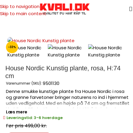
Skip to navigation
Skip to main content
Forside
/
Havemøbler
/
Kunstig plante
-33%
House Nordic Kunstig plante, rosa, H:74
cm
9501130
Varenummer (SKU):
Denne smukke kunstige plante fra House Nordic i rosa
og grønne farvetoner bringer naturens ro ind i hjemmet
uden vedligehold. Med en højde på 74 cm og fremstillet
i holdbart PE plastik er den perfekt til både indendørs
Læs mere
brug og som supplement til havemøbler på terrassen.
Leveringstid: 3-6 hverdage
Planten leveres færdig samlet og kræver ingen pleje –
499,00
kr.
ideel til travle hverdage.