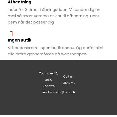
Afhentning
Indenfor 3 timer i åbningstiden. Vi sender dig en
mail så snart varerne er klar til afhentning. Hent
dem når det passer dig
Ingen Butik
Vi har desværre ingen butik endnu. Og derfor skal
alle ordre gennemføres på webshoppen
Tørringvej 16,
CVR nr:
2610
43547747
Rødovre
kundeservice@kvali.dk