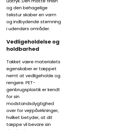
udtryk. Den matte finish
og den behagelige
tekstur skaber en varm
og indbydende stemning
i udendørs områder.
Vedligeholdelse og
holdbarhed
Takket være materialets
egenskaber er tæppet
nemt at vedligeholde og
rengøre. PET-
genbrugsplastik er kendt
for sin
modstandsdygtighed
over for vejrpåvirkninger,
hvilket betyder, at dit
tæppe vil bevare sin