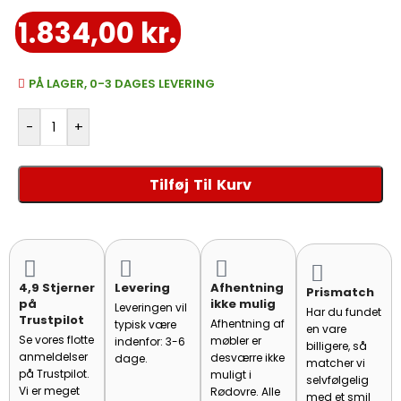
skandinavisk æstetik.
1.834,00
kr.
PÅ LAGER, 0-3 DAGES LEVERING
-
+
Tilføj Til Kurv
4,9 Stjerner
Levering
Afhentning
Prismatch
på
ikke mulig
Leveringen vil
Har du fundet
Trustpilot
Afhentning af
typisk være
en vare
Se vores flotte
møbler er
indenfor: 3-6
billigere, så
anmeldelser
desværre ikke
dage.
matcher vi
på Trustpilot.
muligt i
selvfølgelig
Vi er meget
Rødovre. Alle
med et smil