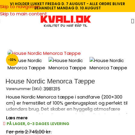
VI HOLDER LUKKET FREDAG D. 7 AUGUST - ALLE ORDRE BLIVER
Skip to navigation
BEHANDLET MANDAG D. 10 AUGUST
Skip to main content
Forside
/
Havemøbler
/
Udendørs tæpper
-33%
House Nordic Menorca Tæppe
3981315
Varenummer (SKU):
House Nordic Menorca tæppe i sandfarve (200×300
cm) er fremstillet af 100% genbrugsplast og perfekt til
udendørs brug. Det skaber en hyggelig atmosfære
under havemøbler eller som selvstændigt element på
Læs mere
terrassen. Med sin holdbare konstruktion og tidløse
PÅ LAGER, 0-3 DAGES LEVERING
design passer det til enhver have eller terrasse. Et
2.749,00
kr.
miljøvenligt valg der kombinerer funktionalitet med