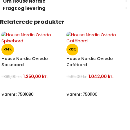
Om House Nordic
Fragt og levering
Relaterede produkter
-34%
-33%
House Nordic Oviedo
House Nordic Oviedo
Spisebord
Cafébord
1.250,00
kr.
1.042,00
kr.
1.899,00
kr.
1.565,00
kr.
Tilføj Til Kurv
Tilføj Til Kurv
Varenr:
7501080
Varenr:
7501100