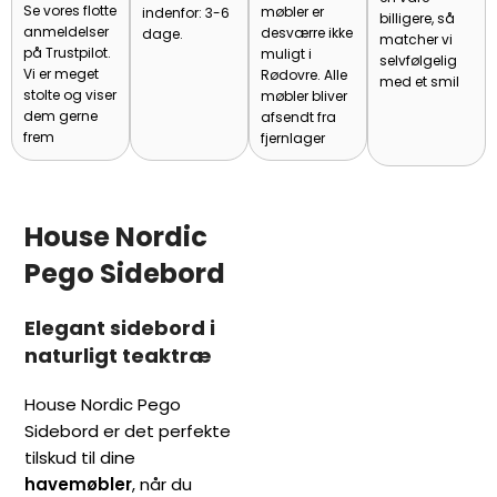
Se vores flotte
møbler er
indenfor: 3-6
billigere, så
anmeldelser
desværre ikke
dage.
matcher vi
på Trustpilot.
muligt i
selvfølgelig
Vi er meget
Rødovre. Alle
med et smil
stolte og viser
møbler bliver
dem gerne
afsendt fra
frem
fjernlager
House Nordic
Pego Sidebord
Elegant sidebord i
naturligt teaktræ
House Nordic Pego
Sidebord er det perfekte
tilskud til dine
havemøbler
, når du