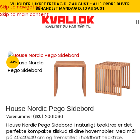
VI HOLDER LUKKET FREDAG D. 7 AUGUST - ALLE ORDRE BLIVER
Skip to navigation
BEHANDLET MANDAG D. 10 AUGUST
Skip to main content
Forside
/
Havemøbler
/
Små borde
-33%
House Nordic Pego Sidebord
2001060
Varenummer (SKU):
House Nordic Pego Sidebord i naturligt teaktræ er det
perfekte kompakte tilskud til dine havemøbler. Med mål
på 40x40x40 cm og fremstillet i holdbart teaktræ,