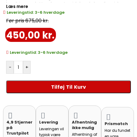
kombinerer dette elegante sidebord skandinavisk
Læs mere
design med praktisk funktionalitet. Bordet leveres
Leveringstid: 3-6 hverdage
samlet og klar til brug på terrassen eller i haven, hvor
675,00
kr.
det fungerer ideelt som sidebord eller lille cafébord.
450,00
kr.
Leveringstid: 3-6 hverdage
-
+
Tilføj Til Kurv
4,9 Stjerner
Levering
Afhentning
Prismatch
på
ikke mulig
Leveringen vil
Har du fundet
Trustpilot
Afhentning af
typisk være
en vare