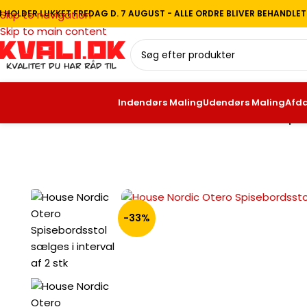
I HOLDER LUKKET FREDAG D. 7 AUGUST - ALLE ORDRE BLIVER BEHANDLE
Skip to navigation
Skip to main content
Indendørs Maling
Udendørs Maling
Afd
Forside
/
Havemøbler
/
Havestole
/
House Nordic Otero Spise
-33%