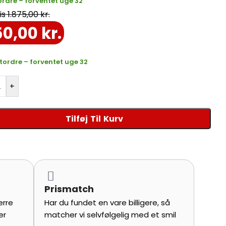
tordre – forventet uge 32
udendørs indretningsstil.
1.875,00
kr.
50,00
kr.
estordre – forventet uge 32
+
Tilføj Til Kurv
Prismatch
ærre
Har du fundet en vare billigere, så
er
matcher vi selvfølgelig med et smil