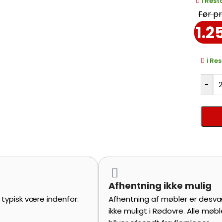
ℹ️ Res
enhver 
1.2
ℹ️ R
-
Afhentning ikke mulig
l typisk være indenfor:
Afhentning af møbler er desv
ikke muligt i Rødovre. Alle møbl