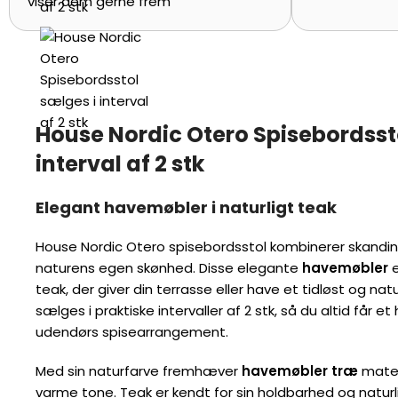
viser dem gerne frem
House Nordic Otero Spisebordsst
interval af 2 stk
Elegant havemøbler i naturligt teak
House Nordic Otero spisebordsstol kombinerer skandi
naturens egen skønhed. Disse elegante
havemøbler
e
teak, der giver din terrasse eller have et tidløst og natu
sælges i praktiske intervaller af 2 stk, så du altid får et
udendørs spisearrangement.
Med sin naturfarve fremhæver
havemøbler træ
mater
varme tone. Teak er kendt for sin holdbarhed og naturl