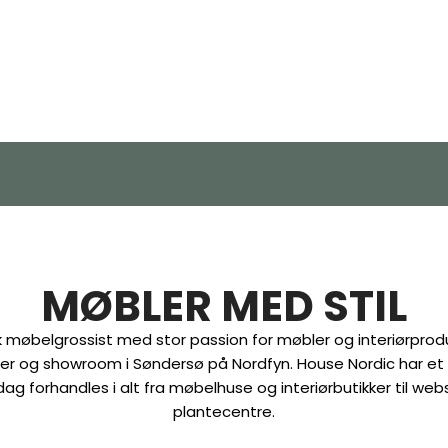
MØBLER MED STIL
 møbelgrossist med stor passion for møbler og interiørpro
lager og showroom i Søndersø på Nordfyn. House Nordic har et
 dag forhandles i alt fra møbelhuse og interiørbutikker til w
plantecentre.