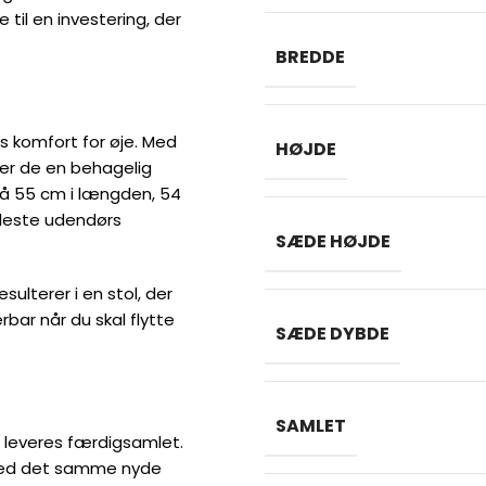
til en investering, der
BREDDE
 komfort for øje. Med
HØJDE
r de en behagelig
på 55 cm i længden, 54
fleste udendørs
SÆDE HØJDE
lterer i en stol, der
rbar når du skal flytte
SÆDE DYBDE
SAMLET
e leveres færdigsamlet.
 med det samme nyde