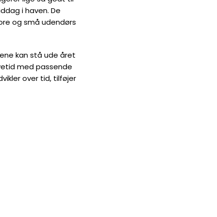
ddag i haven. De
tore og små udendørs
lene kan stå ude året
levetid med passende
kler over tid, tilføjer