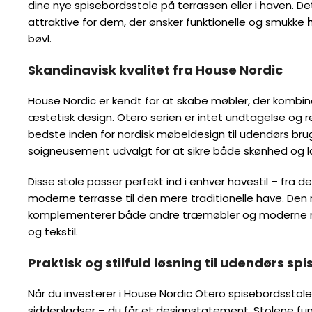
dine nye spisebordsstole på terrassen eller i haven. D
attraktive for dem, der ønsker funktionelle og smukke
bøvl.
Skandinavisk kvalitet fra House Nordic
House Nordic er kendt for at skabe møbler, der kombin
æstetisk design. Otero serien er intet undtagelse og
bedste inden for nordisk møbeldesign til udendørs bru
soigneusement udvalgt for at sikre både skønhed og la
Disse stole passer perfekt ind i enhver havestil – fra d
moderne terrasse til den mere traditionelle have. Den 
komplementerer både andre træmøbler og moderne m
og tekstil.
Praktisk og stilfuld løsning til udendørs spi
Når du investerer i House Nordic Otero spisebordsstole,
siddepladser – du får et designstatement. Stolene fung