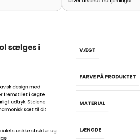
bliver afsendt fra fjernlager
ol sælges i
VÆGT
FARVE PÅ PRODUKTET
navisk design med
r fremstillet i ægte
rligt udtryk. Stolene
MATERIAL
 harmonisk sæt til dit
LÆNGDE
ialets unikke struktur og
ige