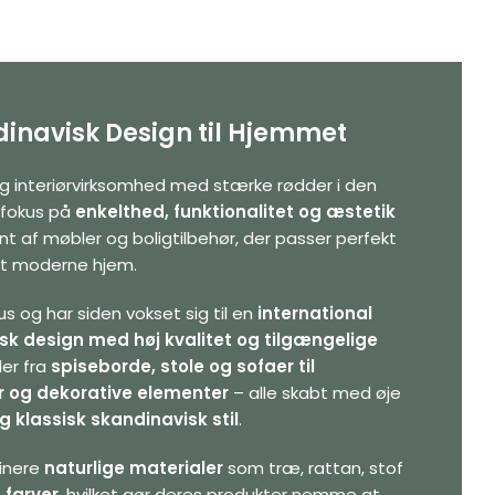
inavisk Design til Hjemmet
g interiørvirksomhed med stærke rødder i den
 fokus på
enkelthed, funktionalitet og æstetik
nt af møbler og boligtilbehør, der passer perfekt
det moderne hjem.
s og har siden vokset sig til en
international
sk design med høj kvalitet og tilgængelige
er fra
spiseborde, stole og sofaer til
r og dekorative elementer
– alle skabt med øje
g klassisk skandinavisk stil
.
binere
naturlige materialer
som træ, rattan, stof
e farver
, hvilket gør deres produkter nemme at