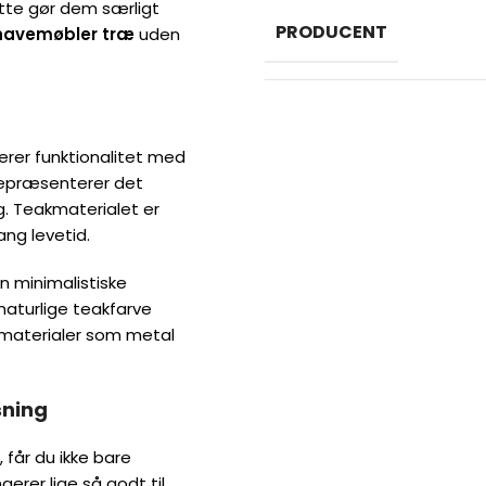
ette gør dem særligt
PRODUCENT
havemøbler træ
uden
erer funktionalitet med
 repræsenterer det
g. Teakmaterialet er
ng levetid.
en minimalistiske
naturlige teakfarve
aterialer som metal
sning
 får du ikke bare
erer lige så godt til