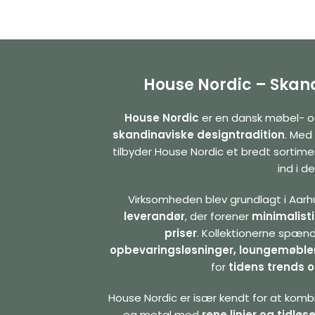
House Nordic – Skand
House Nordic
er en dansk møbel- o
skandinaviske designtradition
. Med
tilbyder House Nordic et bredt sortime
ind i 
Virksomheden blev grundlagt i Aarhu
leverandør
, der forener
minimalisti
priser
. Kollektionerne spænd
opbevaringsløsninger, loungemøble
for
tidens trends o
House Nordic er især kendt for at kom
og metal med
rene linjer og tidløs