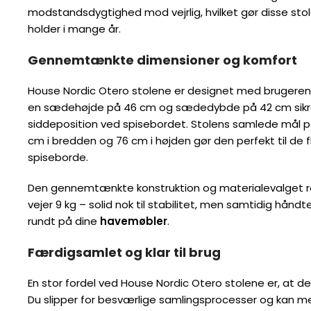
modstandsdygtighed mod vejrlig, hvilket gør disse stole 
holder i mange år.
Gennemtænkte dimensioner og komfort
House Nordic Otero stolene er designet med brugerens
en sædehøjde på 46 cm og sædedybde på 42 cm sikre
siddeposition ved spisebordet. Stolens samlede mål 
cm i bredden og 76 cm i højden gør den perfekt til de 
spiseborde.
Den gennemtænkte konstruktion og materialevalget resu
vejer 9 kg – solid nok til stabilitet, men samtidig håndte
rundt på dine
havemøbler
.
Færdigsamlet og klar til brug
En stor fordel ved House Nordic Otero stolene er, at d
Du slipper for besværlige samlingsprocesser og kan