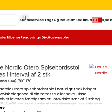
Kundeservice
Fragt Og Retur
Om Os
Tilbud
0,00
K
alertilbehør
Rengørings Div.
Havemøbler
e Nordic Otero Spisebordsstol
s i interval af 2 stk
7001170
mer (SKU):
ordic Otero spisebordsstole i naturligt teak bringer
avisk elegance til din terrasse eller have. Disse
bler leveres færdigsamlet i praktiske sæt af 2 stk og
55x54x76 cm med optimal sædekomfort. Det holdbare
ere
eriale sikrer lang levetid og tidløs skønhed, der passer til