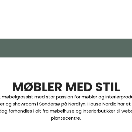
MØBLER MED STIL
 møbelgrossist med stor passion for møbler og interiørpro
lager og showroom i Søndersø på Nordfyn. House Nordic har et
 dag forhandles i alt fra møbelhuse og interiørbutikker til w
plantecentre.