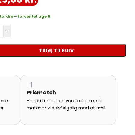
estordre – forventet uge 6
+
Tilføj Til Kurv
Prismatch
ærre
Har du fundet en vare billigere, så
er
matcher vi selvfølgelig med et smil