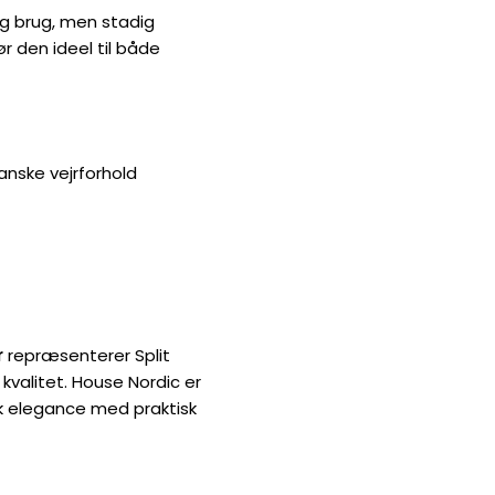
ig brug, men stadig
ør den ideel til både
anske vejrforhold
r
repræsenterer Split
valitet. House Nordic er
sk elegance med praktisk