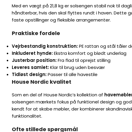
Med en vægt på 21,8 kg er solsengen stabil nok til dagl
håndterbar, hvis den skal flyttes rundt i haven. Dette g
faste opstillinger og fleksible arrangementer.
Praktiske fordele
Vejrbestandig konstruktion:
PE rattan og stål tåler d
Inkluderet hynde:
Ekstra komfort og blødt underlag
Justerbar position:
Fra flad til oprejst stilling
Leveres samlet:
Klar til brug uden besvær
Tidløst design:
Passer til alle havestile
House Nordic kvalitet
Som en del af House Nordic’s kollektion af
havemøble
solsengen mærkets fokus på funktionel design og god k
kendt for at skabe møbler, der kombinerer skandinavi
funktionalitet.
Ofte stillede spørgsmål