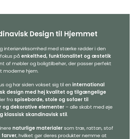
inavisk Design til Hjemmet
g interiørvirksomhed med stærke rødder i den
 fokus på
enkelthed, funktionalitet og æstetik
nt af møbler og boligtilbehør, der passer perfekt
det moderne hjem.
s og har siden vokset sig til en
international
sk design med høj kvalitet og tilgængelige
er fra
spiseborde, stole og sofaer til
r og dekorative elementer
– alle skabt med øje
g klassisk skandinavisk stil
.
binere
naturlige materialer
som træ, rattan, stof
e farver
, hvilket gør deres produkter nemme at