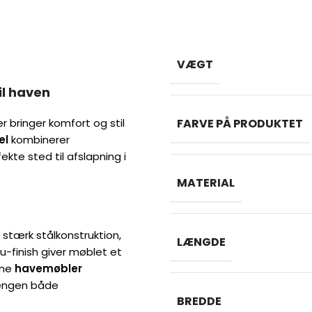
VÆGT
il haven
r bringer komfort og stil
FARVE PÅ PRODUKTET
el
kombinerer
te sted til afslapning i
MATERIAL
 stærk stålkonstruktion,
LÆNGDE
bu-finish giver møblet et
rne
havemøbler
sengen både
BREDDE