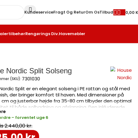
Kundeservice
Fragt Og Retur
Om Os
Tilbud
0,00
K
alertilbehør
Rengørings Div.
Havemøbler
e Nordic Split Solseng
7301030
mer (SKU):
ordic Split er en elegant solseng i PE rattan og stål med
nish, der bringer komfort til haven. Med dimensioner på
 cm og justerbar højde fra 35-80 cm tilbyder den optimal
ilitet til både solbadning og afslapning. Den inkluderede
ere
g vejrbestandige konstruktion gør den til det perfekte
tordre – forventet uge 6
or moderne havemøbler. Solsengen leveres samlet og er
il brug med det samme.
2.440,00
kr.
25,00
kr.