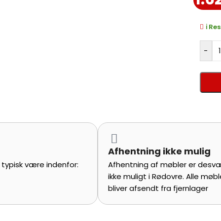
ℹ️ R
-
Afhentning ikke mulig
l typisk være indenfor:
Afhentning af møbler er desv
ikke muligt i Rødovre. Alle møbl
bliver afsendt fra fjernlager