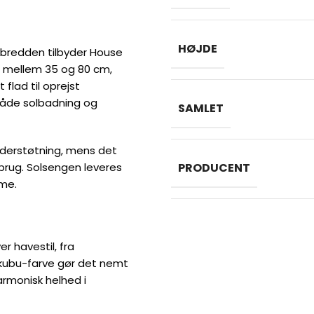
HØJDE
 bredden tilbyder House
rer mellem 35 og 80 cm,
 flad til oprejst
l både solbadning og
SAMLET
nderstøtning, mens det
rug. Solsengen leveres
PRODUCENT
me.
er havestil, fra
e kubu-farve gør det nemt
rmonisk helhed i