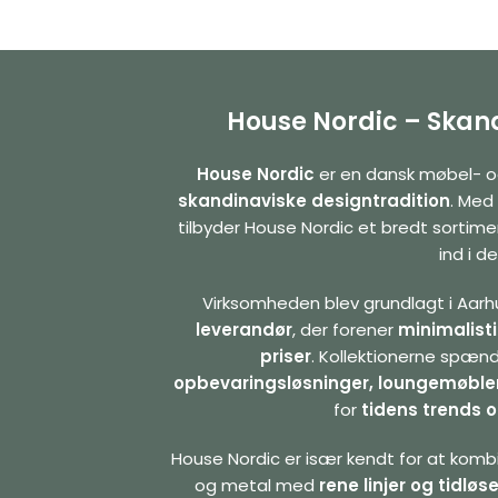
House Nordic – Skand
House Nordic
er en dansk møbel- o
skandinaviske designtradition
. Med
tilbyder House Nordic et bredt sortime
ind i 
Virksomheden blev grundlagt i Aarhu
leverandør
, der forener
minimalisti
priser
. Kollektionerne spænd
opbevaringsløsninger, loungemøble
for
tidens trends o
House Nordic er især kendt for at kom
og metal med
rene linjer og tidløs