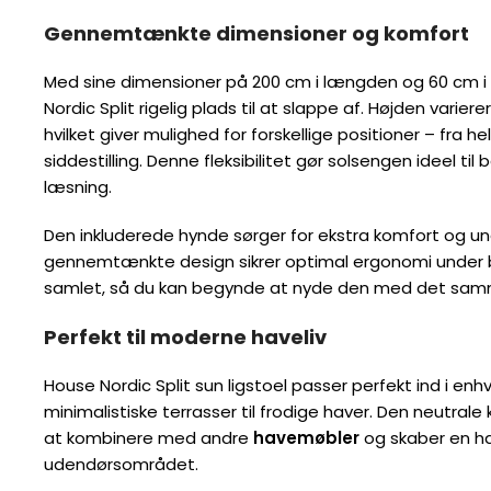
Gennemtænkte dimensioner og komfort
Med sine dimensioner på 200 cm i længden og 60 cm i
Nordic Split rigelig plads til at slappe af. Højden varie
hvilket giver mulighed for forskellige positioner – fra helt
siddestilling. Denne fleksibilitet gør solsengen ideel ti
læsning.
Den inkluderede hynde sørger for ekstra komfort og u
gennemtænkte design sikrer optimal ergonomi under b
samlet, så du kan begynde at nyde den med det sam
Perfekt til moderne haveliv
House Nordic Split sun ligstoel passer perfekt ind i enhv
minimalistiske terrasser til frodige haver. Den neutral
at kombinere med andre
havemøbler
og skaber en ha
udendørsområdet.