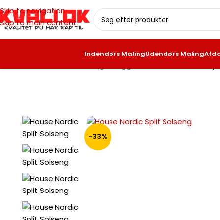
Skip to navigation
Skip to main content
Indendørs Maling
Udendørs Maling
Afd
Forside
/
Havemøbler
/
Lounge & liggestol
/
House Nordic Spl
-33%