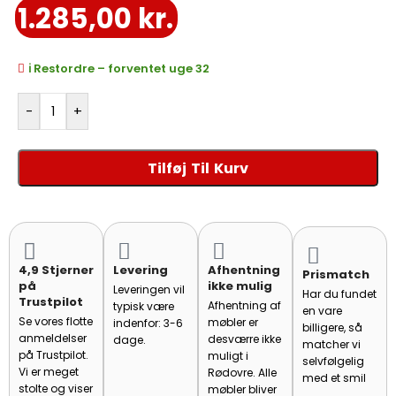
1.285,00
kr.
ℹ️ Restordre – forventet uge 32
-
+
Tilføj Til Kurv
4,9 Stjerner
Levering
Afhentning
Prismatch
på
ikke mulig
Leveringen vil
Har du fundet
Trustpilot
Afhentning af
typisk være
en vare
Se vores flotte
møbler er
indenfor: 3-6
billigere, så
anmeldelser
desværre ikke
dage.
matcher vi
på Trustpilot.
muligt i
selvfølgelig
Vi er meget
Rødovre. Alle
med et smil
stolte og viser
møbler bliver