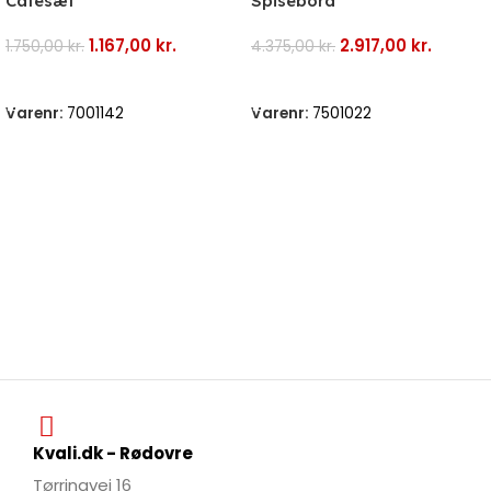
Cafésæt
Spisebord
1.167,00
kr.
2.917,00
kr.
1.750,00
kr.
4.375,00
kr.
Tilføj Til Kurv
Tilføj Til Kurv
Varenr:
7001142
Varenr:
7501022
Kvali.dk - Rødovre
Tørringvej 16