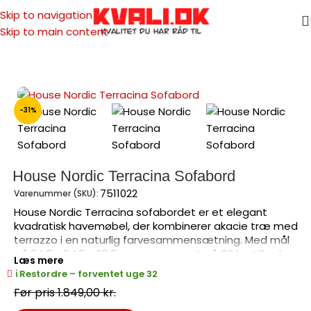
Skip to navigation
Skip to main content
Forside
/
Havemøbler
/
Små borde
-31%
House Nordic Terracina Sofabord
7511022
Varenummer (SKU):
House Nordic Terracina sofabordet er et elegant
kvadratisk havemøbel, der kombinerer akacie træ med
terrazzo i en naturlig farvesammensætning. Med mål
på 84,5 x 84,5 x 38,5 cm og en vægt på 36 kg, tilbyder
Læs mere
det både stabilitet og stil til din terrasse eller have. Det
ℹ️ Restordre – forventet uge 32
skandinaviske design gør det perfekt som centerpiece i
1.849,00
kr.
dit havemøbler loungesæt.