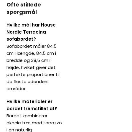
Ofte stillede
spørgsmål
Hvilke mål har House
Nordic Terracina
sofabordet?
Sofabordet måler 84,5
cm i længde, 84,5 cm i
bredde og 38,5 cm i
højde, hvilket giver det
perfekte proportioner til
de fleste udendørs
områder.
Hvilke materialer er
bordet fremstillet af?
Bordet kombinerer
akacie træ med terrazzo
i en naturlig