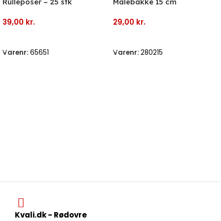
Rulleposer – 25 stk
Malebakke 15 cm
39,00
kr.
29,00
kr.
Tilføj Til Kurv
Tilføj Til Kurv
Varenr:
65651
Varenr:
280215
Kvali.dk - Rødovre