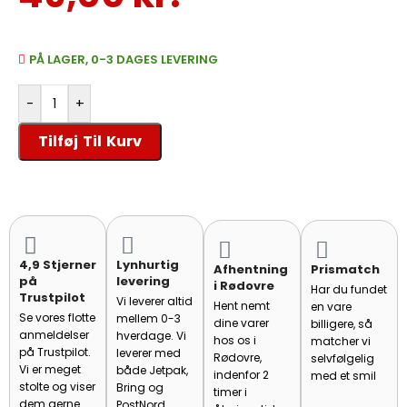
effektivitet og orden er vigtig.
PÅ LAGER, 0-3 DAGES LEVERING
-
+
Tilføj Til Kurv
4,9 Stjerner
Lynhurtig
Afhentning
Prismatch
på
levering
i Rødovre
Har du fundet
Trustpilot
Vi leverer altid
Hent nemt
en vare
Se vores flotte
mellem 0-3
dine varer
billigere, så
anmeldelser
hverdage. Vi
hos os i
matcher vi
på Trustpilot.
leverer med
Rødovre,
selvfølgelig
Vi er meget
både Jetpak,
indenfor 2
med et smil
stolte og viser
Bring og
timer i
dem gerne
PostNord