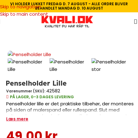
VI HOLDER LUKKET FREDAG D. 7 AUGUST - ALLE ORDRE BLIVER
Skip to navigation
BEHANDLET MANDAG D. 10 AUGUST
Skip to main content
Forside
/
Malertilbehør
/
Rullespande & malebakker
Penselholder Lille
42582
Varenummer (SKU):
PÅ LAGER, 0-3 DAGES LEVERING
Penselholder lille er det praktiske tilbehør, der monteres
på siden af malerspand eller rullespand. Slut med
udtørrede pensler der ligger og flyder – denne smarte
Læs mere
holder sikrer, at din pensel altid har et sikkert sted at
hvile under malerarbejdet. Perfekt til både
49,00
kr.
professionelle malere og gør-det-selv projekter hvor