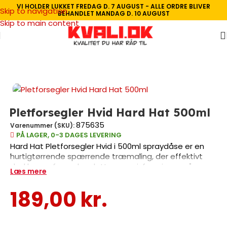
VI HOLDER LUKKET FREDAG D. 7 AUGUST - ALLE ORDRE BLIVER
Skip to navigation
BEHANDLET MANDAG D. 10 AUGUST
Skip to main content
Forside
/
Indendørs Maling
/
Træ- og metalmaling
/
Spærrende træmaling
Pletforsegler Hvid Hard Hat 500ml
875635
Varenummer (SKU):
PÅ LAGER, 0-3 DAGES LEVERING
Hard Hat Pletforsegler Hvid i 500ml spraydåse er en
hurtigtørrende spærrende træmaling, der effektivt
dækker og forsegler pletter og misfarvninger på
Læs mere
vægge og lofter. Produktet er ideelt til
renoveringsprojekter, hvor nikotin-, sod- eller
189,00
kr.
vandskader skal behandles. Den praktiske spraydåse
sikrer jævn påføring uden penselstriber og kan bruges
på både malede og ubehandlede overflader. Perfekt