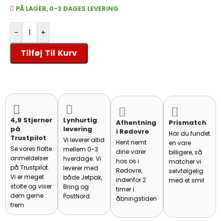
løsning for både professionelle håndværkere og private.
PÅ LAGER, 0-3 DAGES LEVERING
-
+
Tilføj Til Kurv
4,9 Stjerner
Lynhurtig
Afhentning
Prismatch
på
levering
i Rødovre
Har du fundet
Trustpilot
Vi leverer altid
Hent nemt
en vare
Se vores flotte
mellem 0-3
dine varer
billigere, så
anmeldelser
hverdage. Vi
hos os i
matcher vi
på Trustpilot.
leverer med
Rødovre,
selvfølgelig
Vi er meget
både Jetpak,
indenfor 2
med et smil
stolte og viser
Bring og
timer i
dem gerne
PostNord
åbningstiden
frem