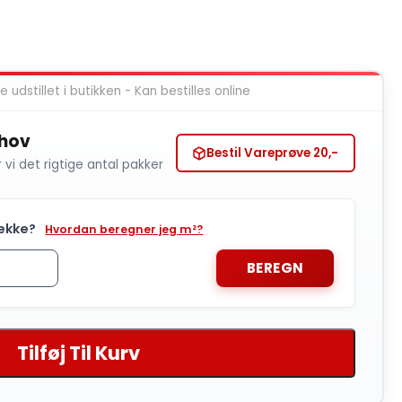
 udstillet i butikken - Kan bestilles online
ehov
Bestil Vareprøve 20,-
r vi det rigtige antal pakker
ække?
Hvordan beregner jeg m²?
BEREGN
Tilføj Til Kurv