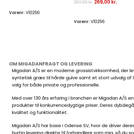
269,00
kr.
Tilføj Til Kurv
297,00
kr.
Tilføj Til Kurv
Varenr:
V10256
Varenr:
V10256
OM MIGADAN
FRAGT OG LEVERING
Migadan A/S er en moderne grossistvirksomhed, der leve
syntetisk græs til hårde gulve samt et stort udvalg af
valg for både private og professionelle.
Med over 130 års erfaring i branchen er Migadan A/S en
produkter til konkurrencedygtige priser. Deres dybdegå
kvalitet og funktionalitet.
Migadan A/S har base i Odense SV, hvor de driver deres 
hurtig levering direkte til forhandlere som mig, så du s