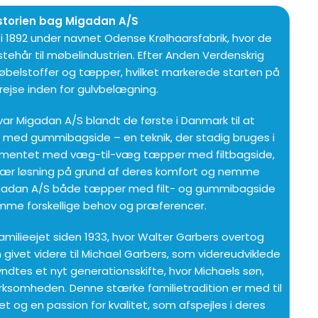
storien bag Migadan A/S
i 1892 under navnet Odense Krølhaarsfabrik, hvor de
tehår til møbelindustrien. Efter Anden Verdenskrig
belstoffer og tæpper, hvilket markerede starten på
rejse inden for gulvbelægning.
 var Migadan A/S blandt de første i Danmark til at
 med gummibagside – en teknik, der stadig bruges i
rtimentet med væg-til-væg tæpper med filtbagside,
lær løsning på grund af deres komfort og nemme
Migadan A/S både tæpper med filt- og gummibagside
mme forskellige behov og præferencer.
milieejet siden 1933, hvor Walter Garbers overtog
n givet videre til Michael Garbers, som videreudviklede
yndtes et nyt generationsskifte, hvor Michaels søn,
virksomheden. Denne stærke familietradition er med til
itet og en passion for kvalitet, som afspejles i deres