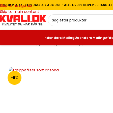
I HOLDER LUKKET FREDAG D. 7 AUGUST - ALLE ORDRE BLIVER BEHANDLE
Skip to navigation
Skip to main content
Indendørs Maling
Udendørs Maling
Afd
Forside
/
Gulve
/
Tæpper
/
Tæppefliser
/
Tæppefliser, Arizona
-9%