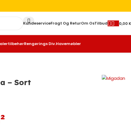
Kundeservice
Fragt Og Retur
Om Os
Tilbud
0,00
K
alertilbehør
Rengørings Div.
Havemøbler
a – Sort
²