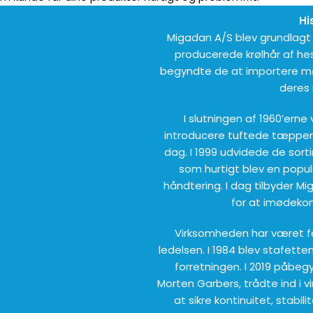
Hi
Migadan A/S blev grundlagt 
producerede krølhår af hes
begyndte de at importere mø
deres 
I slutningen af 1960’erne
introducere tuftede tæpper
dag. I 1999 udvidede de so
som hurtigt blev en popu
håndtering. I dag tilbyder 
for at imødeko
Virksomheden har været fa
ledelsen. I 1984 blev stafette
forretningen. I 2019 påbeg
Morten Garbers, trådte ind i 
at sikre kontinuitet, stabil