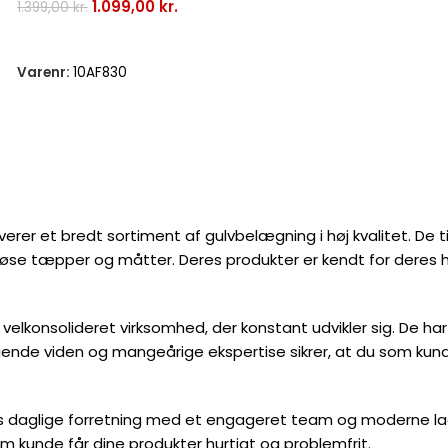
1.099,00
kr.
1.399,00
kr.
Læs Mere
Varenr:
10AF830
rer et bredt sortiment af gulvbelægning i høj kvalitet. De t
 løse tæpper og måtter. Deres produkter er kendt for deres h
 velkonsolideret virksomhed, der konstant udvikler sig. De h
ende viden og mangeårige ekspertise sikrer, at du som kunde 
daglige forretning med et engageret team og moderne lagerfac
om kunde får dine produkter hurtigt og problemfrit.