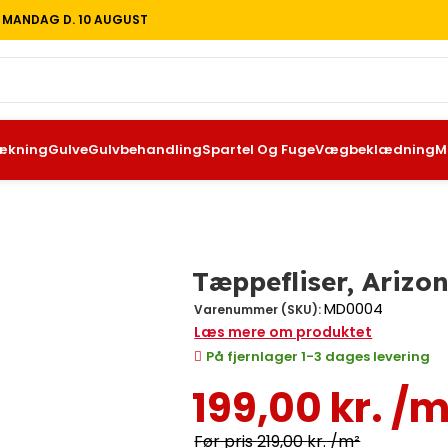
T MANDAG D. 10 AUGUST
ækning
Gulve
Gulvbehandling
Spartel Og Fuge
Vægbeklædning
M
 – Sort
Tæppefliser, Arizon
MD0004
Varenummer (SKU):
Læs mere om produktet
På fjernlager 1-3 dages levering
199,00
kr.
/m
219,00
kr.
/m²