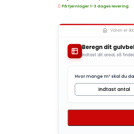
På fjernlager 1-3 dages levering
Varen er ikke
Beregn dit gulvb
Indtast dit areal, så finde
Hvor mange m² skal du d