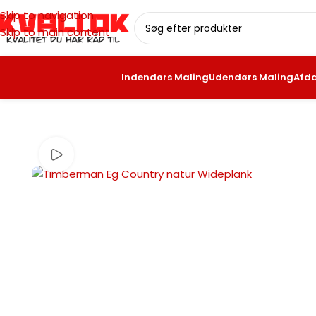
Skip to navigation
Skip to main content
Indendørs Maling
Udendørs Maling
Afd
Forside
/
Vareprøver
/
Timberman Eg Country natur Widep
Se video