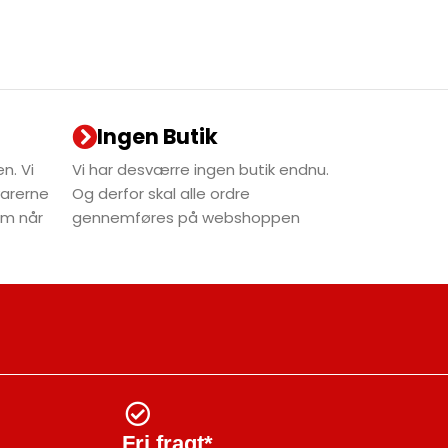
Ingen Butik
n. Vi
Vi har desværre ingen butik endnu.
varerne
Og derfor skal alle ordre
dem når
gennemføres på webshoppen
Fri fragt*