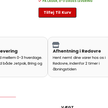
PÅ LAGER, 0-3 DAGES LEVERING
Tilføj Til Kurv
levering
Afhentning i Rødovre
tid mellem 0-3 hverdage.
Hent nemt dine varer hos os i
d både Jetpak, Bring og
Rødovre, indenfor 2 timer i
åbningstiden
VÆGT