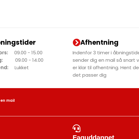
ningstider
Afhentning
tors:
09.00 - 15.00
Indenfor 3 timer i åbningstide
dag:
09.00 - 14.00
sender dig en mail så snart 
end:
Lukket
er klar til afhentning. Hent 
det passer dig
 en mail
Faguddannet