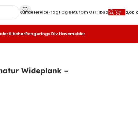
Kundeservice
Fragt Og Retur
Om Os
Tilbud
0,00
K
alertilbehør
Rengørings Div.
Havemøbler
natur Wideplank –