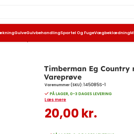
ækning
Gulve
Gulvbehandling
Spartel Og Fuge
Vægbeklædning
M
lank – Vareprøve
Timberman Eg Country 
Vareprøve
145085S-1
Varenummer (SKU):
PÅ LAGER, 0-3 DAGES LEVERING
Læs mere
20,00
kr.