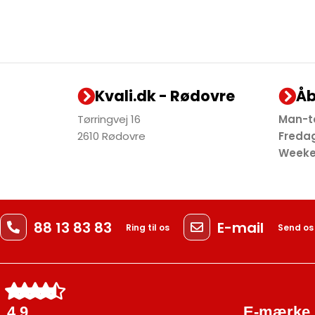
Kvali.dk - Rødovre
Åb
Tørringvej 16
Man-
2610 Rødovre
Fre
Week
88 13 83 83
E-mail
Ring til os
Send os
4.9
E-mærke