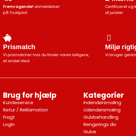
Fremragende!
anmeldelser
Certificeret og 
på Trustpilot
af jurister
Prismatch
Miljø rigt
Vi prismatcher hvis du finder varen billigere,
Vi bruger genb
et andet sted
Brug for hjælp
Kategorier
Kundeservice
Indendørsmaling
Retur / Reklamation
Udendørsmaling
Fragt
Gulvbehandling
Login
Rengørings div
Gulve