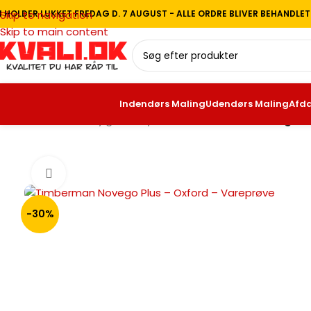
I HOLDER LUKKET FREDAG D. 7 AUGUST - ALLE ORDRE BLIVER BEHANDLE
Skip to navigation
Skip to main content
Indendørs Maling
Udendørs Maling
Afd
Forside
/
Gulve
/
Vinylgulv
/
Vinyl Plank
/
Timberman Novego Pl
Se video
-30%