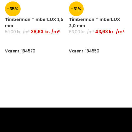
-35%
-31%
Timberman TimberLUX 1,6
Timberman TimberLUX
mm
2,0 mm
38,63
kr.
/m²
43,63
kr.
/m²
59,00
kr.
/m²
63,00
kr.
/m²
Tilføj Til Kurv
Tilføj Til Kurv
Varenr:
184570
Varenr:
184550