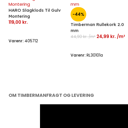
HARO Slagklods Til Gulv
-44%
Montering
119,00
kr.
Timberman Rullekork 2.0
mm
Læs Mere
24,99
kr.
/m²
44,90
kr.
/m²
Varenr:
405712
Tilføj Til Kurv
Varenr:
RL30101a
OM TIMBERMAN
FRAGT OG LEVERING