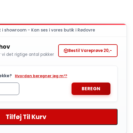
t i showroom - Kan ses i vores butik i Rødovre
ehov
Bestil Vareprøve 20,-
r vi det rigtige antal pakker
ække?
Hvordan beregner jeg m²?
BEREGN
Tilføj Til Kurv