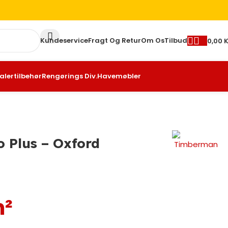
Kundeservice
Fragt Og Retur
Om Os
Tilbud
0,00
K
alertilbehør
Rengørings Div.
Havemøbler
 Plus – Oxford
²