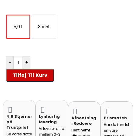
resultater.
5,0 L
3 x 5L
-
+
Tilføj Til Kurv
4,9 Stjerner
Lynhurtig
Afhentning
Prismatch
på
levering
i Rødovre
Har du fundet
Trustpilot
Vi leverer altid
Hent nemt
en vare
Se vores flotte
mellem 0-3
dine varer