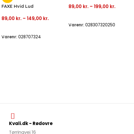
FAXE Hvid Lud
89,00
kr.
–
199,00
kr.
Vælg Muligheder
89,00
kr.
–
149,00
kr.
Varenr:
028307320250
Vælg Muligheder
Varenr:
028707324
Kvali.dk - Rødovre
Tørringvej 16