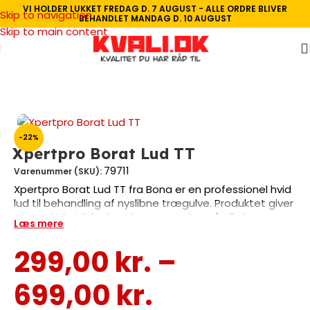
VI HOLDER LUKKET FREDAG D. 7 AUGUST - ALLE ORDRE BLIVER
Skip to navigation
BEHANDLET MANDAG D. 10 AUGUST
Skip to main content
Forside
/
Gulvbehandling
/
Lud
-22%
Xpertpro Borat Lud TT
79711
Varenummer (SKU):
Xpertpro Borat Lud TT fra Bona er en professionel hvid
lud til behandling af nyslibne trægulve. Produktet giver
et smukt hvidt look og kan anvendes på alle lyse
Læs mere
træsorter inklusive eg. Med en dækkeevne på cirka 8
kvadratmeter per liter og kun 3 timers tørretid er det
299,00
kr.
–
både effektivt og hurtigt at arbejde med. Luden leveres
klar til brug og kan efterbehandles med gulvolie,
699,00
kr.
natursæbe, voks eller lak. Påføres nemt med
fladmoppe, pensel eller rulle for professionelle