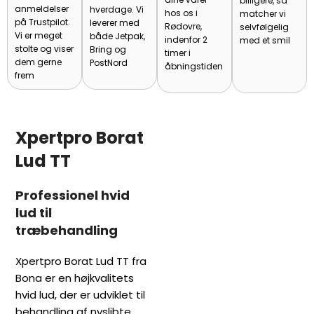
billigere, så
anmeldelser
hverdage. Vi
hos os i
matcher vi
på Trustpilot.
leverer med
Rødovre,
selvfølgelig
Vi er meget
både Jetpak,
indenfor 2
med et smil
stolte og viser
Bring og
timer i
dem gerne
PostNord
åbningstiden
frem
Xpertpro Borat
Lud TT
Professionel hvid
lud til
træbehandling
Xpertpro Borat Lud TT fra
Bona er en højkvalitets
hvid lud, der er udviklet til
behandling af nyslibte