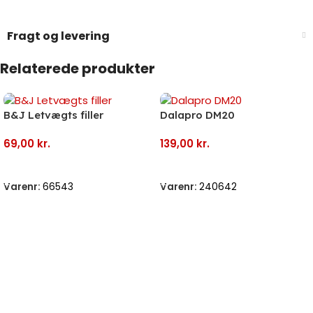
Fragt og levering
Relaterede produkter
B&J Letvægts filler
Dalapro DM20
69,00
kr.
139,00
kr.
Tilføj Til Kurv
Tilføj Til Kurv
Varenr:
66543
Varenr:
240642