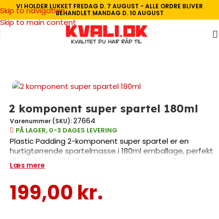
VI HOLDER LUKKET FREDAG D. 7 AUGUST - ALLE ORDRE BLIVER
Skip to navigation
BEHANDLET MANDAG D. 10 AUGUST
Skip to main content
Forside
/
Spartel Og Fuge
/
Spartel
/
Hurtigtørrende spartel
2 komponent super spartel 180ml
27664
Varenummer (SKU):
PÅ LAGER, 0-3 DAGES LEVERING
Plastic Padding 2-komponent super spartel er en
hurtigtørrende spartelmasse i 180ml emballage, perfekt
til udfyldning af huller og revner. Den universelle formula
Læs mere
egner sig til træ, gips og andre overflader. Produktet er
elastisk, slidstærkt og overmalbart, hvilket gør det
199,00
kr.
ideelt til professionelle reparationsarbejder. Den grønne
farve gør det nemt at se arbejdsområdet under
påføring.