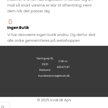
mail så snart varerne er klar til afhentning. Hent
dem når det passer dig
Ingen Butik
Vi har desværre ingen butik endnu. Og derfor skal
alle ordre gennemføres på webshoppen
Tørringvej 16,
CVR nr:
2610
43547747
Rødovre
kundeservice@kvali.dk
© 2025 Kvali.dk ApS