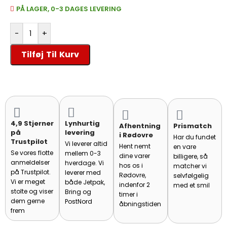
PÅ LAGER, 0-3 DAGES LEVERING
-
+
Tilføj Til Kurv
4,9 Stjerner
Lynhurtig
Afhentning
Prismatch
på
levering
i Rødovre
Har du fundet
Trustpilot
Vi leverer altid
Hent nemt
en vare
Se vores flotte
mellem 0-3
dine varer
billigere, så
anmeldelser
hverdage. Vi
hos os i
matcher vi
på Trustpilot.
leverer med
Rødovre,
selvfølgelig
Vi er meget
både Jetpak,
indenfor 2
med et smil
stolte og viser
Bring og
timer i
dem gerne
PostNord
åbningstiden
frem